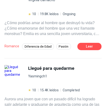
10
19.8K leídos
Ongoing
¿Cómo podrías amar al hombre que destruyó tu vida?
¿Cómo enamorarse del hombre que una vez llamaste
monstruo? Emilia es una sencilla joven universitaria, con
mil sueños por realizar y mucho ánimo para trabajar en
ellos, sin embargo, toda su vida cambia de un momento a
Romance
Leer
Diferencia de Edad
Pasión
otro y de la manera más drástica. ¿Puede una mujer
Campus
Artista
Independiente
recoger todos los pedazos de su propia vida y volver a
empezar? Peor aún, ¿puede perdonar a la persona que
Contemporánea
Rebelde
le causó todo ese daño? El camino es largo y lleno de
Llegué para quedarme
Primer Amor
Romance oscuro
curvas, lo que una vez fue el motivo de tus lágrimas, hoy
Yasmingch1
podría ser la plenitud d tu felicidad. ¿Quién sabe?
10
15.4K leídos
Completed
Aurora una joven que con un pasado difícil ha logrado
salir adelante y graduarse de arquitecta como una de las