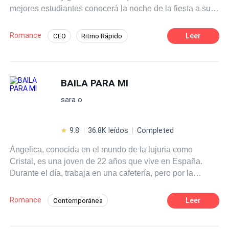
mejores estudiantes conocerá la noche de la fiesta a su
príncipe azul que llegará para rescatarla de uno de sus
excompañeros. Steve no podrá resistirse a los encantos
Romance
Leer
CEO
Ritmo Rápido
de esa pelirroja con ese vestido de fiesta que por azares
Contemporánea
Independiente
de la vida termina desde esa noche en su departamento y
que simplemente llegó para quedarse.
Poder Femenino
BAILA PARA MI
sara o
9.8
36.8K leídos
Completed
Ángelica, conocida en el mundo de la lujuria como
Cristal, es una joven de 22 años que vive en España.
Durante el día, trabaja en una cafetería, pero por la
noche, se convierte en stripper. No es una elección
voluntaria; ha caído en las garras de la mafia blanca.
Romance
Leer
Contemporánea
Luciano De Lucca, un poderoso mafioso temido en toda
Romance oscuro
Mafia
Europa, no se deja intimidar por nadie. Sin embargo, todo