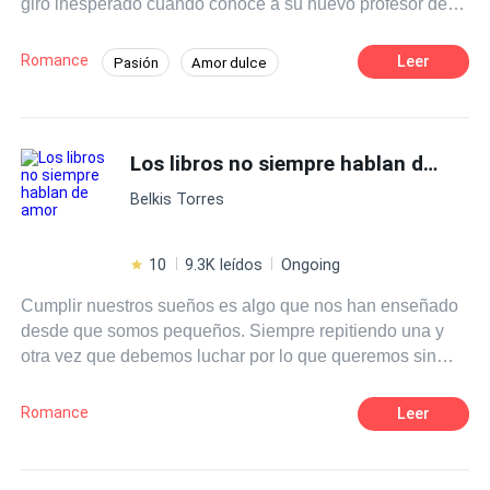
giro inesperado cuando conoce a su nuevo profesor de
literatura, el Sr. Martínez, un hombre carismático y
talentoso que despierta en ella una admiración profunda.
Romance
Leer
Pasión
Amor dulce
A medida que las clases avanzan Clara se siente cada
Chica buena
Profesor
vez más atraída por su forma de enseñar y su manera de
ver el mundo.
Diferencia de Edad
Campus
Los libros no siempre hablan de amor
Primer Amor
Belkis Torres
10
9.3K leídos
Ongoing
Cumplir nuestros sueños es algo que nos han enseñado
desde que somos pequeños. Siempre repitiendo una y
otra vez que debemos luchar por lo que queremos sin
importar lo que cueste. Eso era justo lo que Isla Harper
tenía en mente cuando se subió a un avión para ir al otro
Romance
Leer
extremo del país, para perseguir eso que tanto anhelaba.
Lo que no se imaginó jamás era que, junto con los logros
de su naciente carrera como escritora vendrían muchas