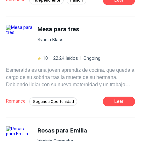
Independiente
Pasión
Segunda Oportunidad
Rebelde
CEO
Traición
Ritmo Rápido
Venganza
Mesa para tres
Acción
Svania Blass
10
22.2K leídos
Ongoing
Esmeralda es una joven aprendiz de cocina, que queda a
cargo de su sobrina tras la muerte de su hermana.
Debiendo lidiar con su nueva maternidad y un trabajo
que no le deja tiempo ni para hacer las compras, conoce
a Héctor, CEO de una prestigiosa cadena hotelera que,
Romance
Leer
Segunda Oportunidad
impactado por las habilidades culinarias de Esmeralda,
Primer Amor
Poder Femenino
Pasión
organiza un reality show con el que no solo desea atraer
a la talentosa chef que ha aderezado su corazón, sino
Triángulo Amoroso
CEO
también desafiar a su madre para que los deje
Rosas para Emilia
Independiente
Contemporánea
enamorarse y tener su vivir felices por siempre.
Profesor
Virginia Camacho