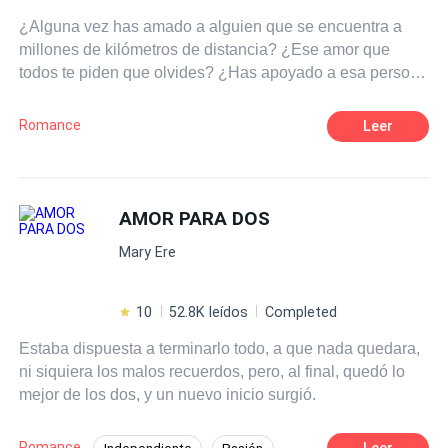
estaba escrita con letras minúsculas. Lo más peligroso
¿Alguna vez has amado a alguien que se encuentra a
para ellos en este momento no es que se descubra su
millones de kilómetros de distancia? ¿Ese amor que
mentira; sino la horrible y inequívoca verdad: están
todos te piden que olvides? ¿Has apoyado a esa persona
enamorándose de la única persona a quien les dijeron
cuando no siquiera sabe de tu existencia? ¿O defendido
que se mantuvieran alejados. Un matrimonio basado en
a alguien imposible? Pues te diré algo, esa es la rutina
el odio. Un amor construido sobre secretos.
Romance
Leer
de una fan. ¿Pero que pasaría si un día tu sueño se hace
realidad? ¿O que ocurriría si de repente aquel pilar
donde te sostenía se derrumban te tus ojos? Tal vez sería
mejor renunciar a todo.
AMOR PARA DOS
Mary Ere
10
52.8K leídos
Completed
Estaba dispuesta a terminarlo todo, a que nada quedara,
ni siquiera los malos recuerdos, pero, al final, quedó lo
mejor de los dos, y un nuevo inicio surgió.
Romance
Leer