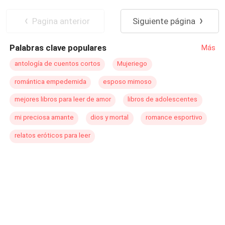
cambia cuando presencia el sensual baile de la bella
POV en primera persona
Venganza
Ángelica. Algo extraño despierta en él, llevándolo a
CEO
Traición
Perdón
Pagina anterior
Siguiente página
enfrentarse a problemas con la misma mafia blanca.
Despiadado
Palabras clave populares
Más
antología de cuentos cortos
Mujeriego
romántica empedernida
esposo mimoso
mejores libros para leer de amor
libros de adolescentes
mi preciosa amante
dios y mortal
romance esportivo
relatos eróticos para leer