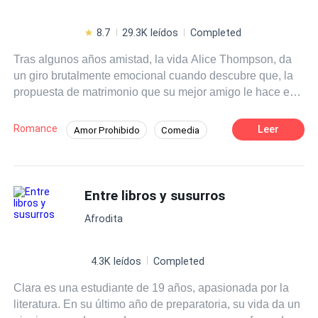
8.7
29.3K leídos
Completed
Tras algunos años amistad, la vida Alice Thompson, da
un giro brutalmente emocional cuando descubre que, la
propuesta de matrimonio que su mejor amigo le hace es
falsa, lo que parece ser una broma al principio,
desencadenará sentimientos que ninguno de ellos pensó
Romance
Leer
Amor Prohibido
Comedia
experimentar, esto se convertiría en el juego que, con el
Ritmo Rápido
Triángulo Amoroso
tiempo no se sabe quién apostaría más, ni hasta dónde
los llevaría... Dos historias... ¿serán capaces de
Campus
Heredero / Heredera
Ángel
sobrevivir juntas?
Entre libros y susurros
Arrogante
Romance oscuro
Afrodita
4.3K leídos
Completed
Clara es una estudiante de 19 años, apasionada por la
literatura. En su último año de preparatoria, su vida da un