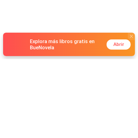
estaba cegada por su venganza. Pero Brendan
Davenport también tenía sus propios secretos, y uno de
ellos tenía que ver con Mathilde. Secretos, obsesiones,
romance, venganza y traiciones en LA VENGANZA DE
LA HEREDERA.
Explora más libros gratis en
Abrir
BueNovela
Hot Genres
Romance
Recursos
Hombre lobo
Palabras clave
Redes Sociales
Mafia
Búsquedas calientes