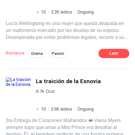
10
3.2K leídos
Ongoing
Lucía Wellingtong es una mujer que queda atrapada en
un matrimonio marcado por las deudas de su esposo.
Desesperada por evitar problemas legales, recurre a su
padre, un empresario multimillonario que la desheredó
por casarse con un hombre de baja clase. Sin embargo,
Romance
Leer
Drama
Pasión
su padre tiene sus propios problemas y le ofrece ayuda a
Hija de Magnate
Matrimonio por Contrato
cambio de un trato: debe casarse con Luca Ross, un chef
reconocido por sus deliciosas recetas y su carisma.
Mientras Lucía navega por este nuevo acuerdo, se
La traición de la Exnovia
enfrenta a la difícil tarea de cumplir con el contrato sin
A. N. Cruz
dejarse llevar por los sentimientos hacia su esposo falso.
¿Podrá mantener su corazón a salvó mientras descubre
lo que realmente quiere en la vida?
10
3.5K leídos
Ongoing
3ra Entrega de Corazones Malheridos ❤️ Viena Myers
siempre supo que amar a Milo Prince era desafiar al
destino. Él, el heredero perfecto de una familia poderosa.