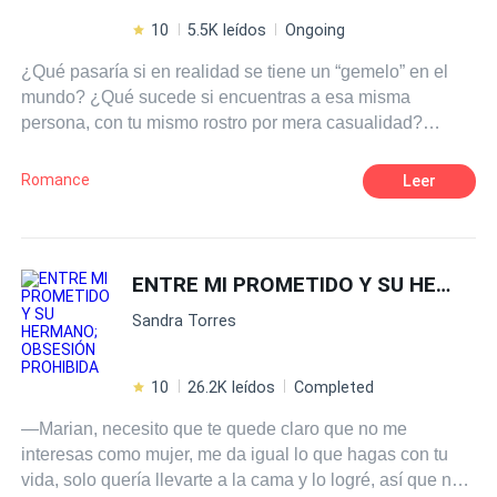
10
5.5K leídos
Ongoing
¿Qué pasaría si en realidad se tiene un “gemelo” en el
mundo? ¿Qué sucede si encuentras a esa misma
persona, con tu mismo rostro por mera casualidad?
Cambiar de lugar, claro está. Layla y Ximena jamás
pensaron en que esto fuese posible, hasta que chocaron
Romance
Leer
de frente en el parque; Ximena realizaba actividad física,
Layla escapaba de sus guardaespaldas. Layla es rica y
reprimida, quiere conocer la libertad, alejarse de todas
las extravagancias a las que está acostumbrada vivir.
ENTRE MI PROMETIDO Y SU HERMANO; OBSESIÓN PROHIBIDA
Ximena es independiente y de clase media trabajadora,
Sandra Torres
es libre, pero, le apetece saber qué se siente tener mucho
dinero, así que, la idea de cambiar de lugar, no les parece
mala, será solo un tiempo, sin saber que, ese tiempo va a
10
26.2K leídos
Completed
cambiarles la vida. Una conoce el amor, la otra, aprende
—Marian, necesito que te quede claro que no me
a ser una mujer valiente y empoderada.
interesas como mujer, me da igual lo que hagas con tu
vida, solo quería llevarte a la cama y lo logré, así que no