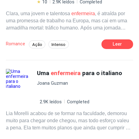
10
2.9K leídos
Completed
Clara, uma jovem e talentosa
enfermeira
, é atraída por
uma promessa de trabalho na Europa, mas cai em uma
armadilha mortal: tráfico humano. Após uma jornada
desesperadora, é resgatada por uma agência secreta. Ao
retornar ao Brasil, Clara reconstrói sua vida com a ajuda
Romance
Leer
Ação
Intenso
do irmão, novos amigos e um intrigante chef que desperta
Contemporâneo
Agente
Vingança
seus sentimentos. No entanto, sua tranquilidade é
interrompida quando a quadrilha a localiza. Para proteger
Reviravolta
De Fraco a Forte
sua liberdade e felicidade, Clara se une à agência que a
Uma
enfermeira
para o italiano
salvou, determinada a derrubar o império criminoso que
Joana Guzman
quase a destruiu. *Gêneros* Suspense, Romance, Ação.
2.9K leídos
Completed
Lia Morelli acabou de se formar na faculdade, demorou
muito para chegar onde chegou, mas todo esforço valeu
a pena. Ela tem muitos planos que ainda quer cumprir e
cuidar de Matteo não é um deles. Quando ela era jovem