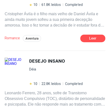
10
61.8K leídos
Completed
Cristopher Ávila é o filho mais velho de Daniel Ávila e
ainda muito jovem sofreu a sua primeira decepção
amorosa. Isso o fez tomar a decisão de ir estudar fora do
país e mesmo após se formar, Cris decidiu morar de vez
nos EUA. Contudo, ele não contava em conhecer a
Romance
Leer
Aventura
Jennifer Reinhold, uma jovem estudante de medicina a
Amor Após o Casamento
Comédia
quele ele deverá monitorar durante o seu curso. Jenny
apesar de muito jovem tem um passado difícil e ela usa o
Romance no Trabalho
Médico/Médica
seu curso e as várias horas de trabalho apenas para
DESEJO INSANO
Gravidez
Drama
ocupar a sua mente. Entretanto a moça é um tanto
Déia
destrambelhada e costuma tropeçar em tudo que ver pela
frente. Ele é determinado, inteligente e lindo. Ela é
insegura, imatura e divertida. Ele precisa curar o seu
10
22.8K leídos
Completed
coração e ela só precisa de um pouco de carinho e
Leonardo Ferrero, 28 anos, sofre de Transtorno
autoestima. Um romance dramático, porém, divertido que
Obsessivo Compulsivo (TOC), distúrbio de personalidade
promete te envolver em cada página.
e psicopatia. Ele não responde mais ao tratamento com
medicamentos, e após várias internações em clínicas