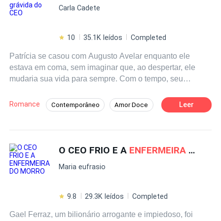
Relacionamento Secreto
Carla Cadete
avassalador que ela desperta. Entre as noites de sexo
que apagam o mundo e um contrato que dita regras, o
Aventura de Uma Noite
Gravidez
prazo de validade pode acabar, mas o sentimento que
10
35.1K leídos
Completed
começa a nascer não respeita cláusulas.
Patrícia se casou com Augusto Avelar enquanto ele
estava em coma, sem imaginar que, ao despertar, ele
mudaria sua vida para sempre. Com o tempo, seu
coração se rendeu a esse homem poderoso e
enigmático, mas o passado não pretende deixá-los em
Romance
Leer
Contemporâneo
Amor Doce
paz. Estela, a ex determinada a tê-lo de volta, fará de
Intenso
CEO
Diferença de Idade
tudo para separá-los. Entre desafios, intrigas e um amor
que nasceu de maneira inesperada, Patrícia e Augusto
Gay para você
precisarão lutar para descobrir se seu casamento tem um
O CEO FRIO E A
ENFERMEIRA
DO MORRO
futuro ou se está condenado desde o início.
Maria eufrasio
9.8
29.3K leídos
Completed
Gael Ferraz, um bilionário arrogante e impiedoso, foi