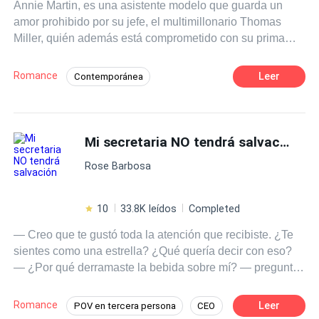
Annie Martin, es una asistente modelo que guarda un
amor prohibido por su jefe, el multimillonario Thomas
Miller, quién además está comprometido con su prima
Alice. Thomas, es un hombre fuerte en los negocios y fiel
en el amor. Pero, su mundo se derrumba cuando
Romance
Leer
Contemporánea
descubre que su prometida solo lo considera una
POV en primera persona
transacción financiera. Herido y decidido a vengarse,
arrastra a Annie en un acuerdo. Lo que comenzó como
POV en tercera persona
Chica buena
parte de una venganza y un contrato se transforma en un
Mi secretaria NO tendrá salvación
Secretario/a
Multimillonario
Amor Extra Grande, capaz de llevarlos a enfrentar los
Matrimonio por Contrato
Primer Amor
Rose Barbosa
juicios sociales y vivir la intensidad de un amor sin
medidas. Una historia de curvy narrada por una curvy que
Triángulo Amoroso
celebra los sentimientos reales, esos que no caben en
10
33.8K leídos
Completed
moldes.
— Creo que te gustó toda la atención que recibiste. ¿Te
sientes como una estrella? ¿Qué quería decir con eso?
— ¿Por qué derramaste la bebida sobre mí? — pregunté.
Pero él solo se encogió de hombros como si nada
hubiera pasado. — Señor Ward... En un abrir y cerrar de
Romance
Leer
POV en tercera persona
CEO
ojos, me empujó contra la pared. — ¿Te gustó la