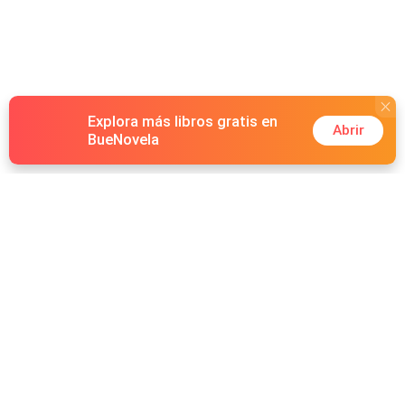
Explora más libros gratis en
Abrir
BueNovela
Hot Genres
Romance
Recursos
Hombre lobo
Palabras clave
Redes Sociales
Mafia
Búsquedas calientes