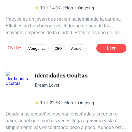
10
14.0K leídos
Ongoing
Patryce es un joven que recién ha terminado la carrera.
Elliot es un hombre que es el dueño de una de las
mayores empresas de la ciudad. Patryce es uno de los
candidatos seleccionados para la entrevista para cubrir
un puesto vacante de la empresa de Elliot... Y éste mismo
LGBTQ+
Leer
Venganza
CEO
Acción
será quien se haga cargo de entrevistarlo. Desde el
Aventurera
Pasión
Renacer
primer momento, entre ambos saltarán chispas... Y no
solo por mera atracción. Tanto uno como el otro, tienen un
"pequeño" secreto. Claro que el de Elliot va más allá de
Identidades Ocultas
la normalidad pues dicho secreto es "peludo"... Y MUY
Dream Lover
PELIGROSO. Pero solo si no se cumplen una serie de
normas; •Descontrolarlo. •Provocarlo. •Retarlo. Y la más
importante de todas... •Hacer daño a esa persona que ha
10
22.6K leídos
Ongoing
elegido SOLO para ÉL.
Desde muy pequeños nos han enseñado a creer en el
amor, aquel que muchas veces llega a primera vista o
simplemente vas encontrando poco a poco. Aunque está