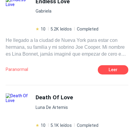
Endless Love
Gabriela
10
5.2K leídos
Completed
He llegado a la ciudad de Nueva York para estar con
hermana, su familia y mi sobrino Joe Cooper. Mi nombre
es Lina Bonnet, jamás imaginé que empezar de cero en
un lugar nuevo iba a ser tan complicado, encajar…me
parece imposible. La Universidad parece un reto dificil de
Paranormal
Leer
conseguir, claro, no ser de este país tampoco me ayuda,
cada día es un reto y las sensaciones, indescriptibles. Y
cuando Darell Kraus apareció para dañar mi psiquis por
completo, todo empeoró. Se me metió por dentro, cada
Death Of Love
cosa, lugar o situación se volvieron insignificantes. Él
Luna De Artemis
cambió mi mundo por completo. Segunda parte del libro
Endless.
10
5.1K leídos
Completed