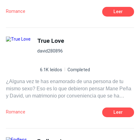
recordaba a tus labios, El amarillo a tu opaco cabello, el
verde a tu suéter de rayas, y el rosa a tus mejillas.
Romance
Leer
True Love
david280896
6.1K leídos
Completed
¿Alguna vez te has enamorado de una persona de tu
mismo sexo? Eso es lo que debieron pensar Mane Peña
y David, un matrimonio por conveniencia que se ha
acabado convirtiendo en una tórrida historia de amor.
Mane, el hombre de la casa, está roto por dentro, y David,
Romance
Leer
David ni siquiera sabe lo que significa sentir debido a su
pasado. ¿Qué va a pasar cuando dos almas heridas se
unan? ¿Qué va a pasar cuando el amor irrumpa en sus
vidas?