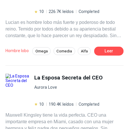
10
226.7K leídos
Completed
Lucian es hombre lobo más fuerte y poderoso de todo
reino. Temido por todos debido a su apariencia bestial
constante, que lo hace parecer un rey despiadado. Sin
embargo, esconde un secreto oscuro: su transformación
no es controlable, solo puede cambiar durante la luna
Hombre lobo
Leer
Omega
Comedia
Alfa
llena debido a un hechizo. Las prometidas que le han
Universo Alterno
Romance oscuro
presentado no pueden soportar su apariencia y huyen,
dejándolo solo y aislado. Cuando le proponen casarse
Drama
Triángulo Amoroso
con Alina Kindred, una omega rechazada y marginada,
La Esposa Secreta del CEO
Licántropo
Lucian no tiene otra opción que aceptar. Pero pronto
Aurora Love
descubre que Alina es diferente, incapaz de
transformarse en loba como los demás. Sus destinos se
cruzan de manera inesperada, aunque ninguno de los
10
190.4K leídos
Completed
dos es consciente de que están destinados a estar juntos.
Maxwell Kingsley tiene la vida perfecta. CEO una
Lucian inicialmente la rechaza, sin sospechar que amor
importante empresa en Miami, casado con una mujer
que puede sentir por Alina podría ser la clave para
hermosa y feliz padre dos pequeños gemelos. Sin
romper la que lo atormenta. ¿Logrará su amor superar