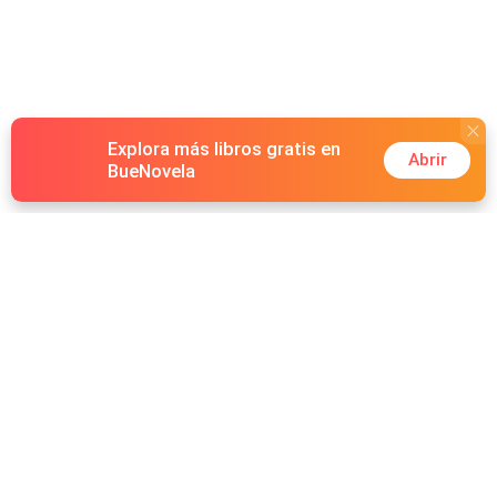
Explora más libros gratis en
Abrir
BueNovela
Hot Genres
Romance
Recursos
Hombre lobo
Palabras clave
Redes Sociales
Mafia
Búsquedas calientes