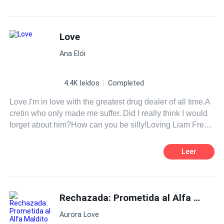
Traição
Contemporâneo
Mafia
Aventura
Love
Ana Elói
4.4K leídos
Completed
Love.I'm in love with the greatest drug dealer of all time.A
cretin who only made me suffer. Did I really think I would
forget about him?How can you be silly!Loving Liam Frey
is the hardest thing to do.
Leer
Rechazada: Prometida al Alfa Maldito
Aurora Love