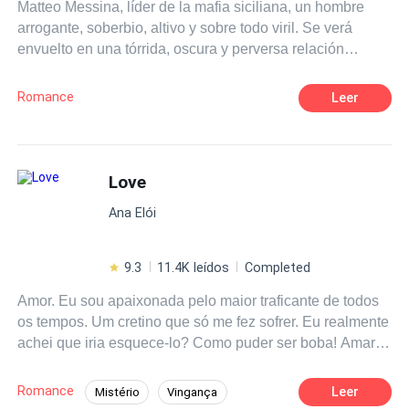
Matteo Messina, líder de la mafia siciliana, un hombre
arrogante, soberbio, altivo y sobre todo viril. Se verá
envuelto en una tórrida, oscura y perversa relación
cuando fije su atención en la mujer equivocada. Sus ojos
negros son el origen de una penetrante mirada que
Romance
Leer
congela la sangre en las venas; alto, fornido y
malditamente atractivo quedará entre la espada y la
pared cuando deba elegir entre lo que siempre ha
deseado: su libertad y el poder o la pasión y la lujuria que
Love
se desata en sus venas. Lionetta Petrucci, una mujer que
Ana Elói
no está dispuesta a ser la dulce flor de ningún hombre, se
convierte en la perdición de Matteo. ¿Será ella la próxima
reina de la Cosa Nostra ¿O Matteo sellará el destino de
9.3
11.4K leídos
Completed
ella de la peor manera?
Amor. Eu sou apaixonada pelo maior traficante de todos
os tempos. Um cretino que só me fez sofrer. Eu realmente
achei que iria esquece-lo? Como puder ser boba! Amar
Liam Frey é a coisa mais difícil de fazer.
Romance
Leer
Mistério
Vingança