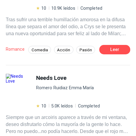
10
10.9K leídos
Completed
Tras sufrir una terrible humillación amorosa en la difusa
línea que separa el amor del odio, a Crys se le presenta
una nueva oportunidad para ser feliz al lado de Milan;
quien está decidido a luchar por ella y ganarse su
corazón, haciendo todo lo posible por alejarla de Bastian
Romance
Leer
Comedia
Acción
Pasión
Woodwryn. Mientras que el mismo Bastian tiene claro
Jugador
Universo Alterno
que se está enfrentando a un tipo de enemigo muy
distinto al que conoce; la retadora e inquietante Crystalle
Bellowk. Lo que no sabe es que ella está decidida a no
Needs Love
perder ni a doblegarse ante él. Un nuevo ciclo escolar,
Romero Ruidiaz Emma María
nuevos personajes, un misterioso enemigo aparece y una
guerra amorosa que los terminará consumiendo.
¿Conseguirán Crys y Bastian sobrevivir a este nuevo
10
5.0K leídos
Completed
ciclo escolar sin destruirse? o por el contrario ¿Caerán
Siempre que un arcoiris aparece a través de mi ventana,
ante las tentaciones y pasiones más profundas de su
deseo disfrutarlo cómo la mayoría de la gente lo hace.
amor?
Pero no puedo...no podía hacerlo. Desde que el rojo me