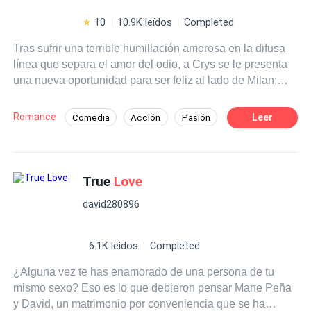
10
10.9K leídos
Completed
Tras sufrir una terrible humillación amorosa en la difusa
línea que separa el amor del odio, a Crys se le presenta
una nueva oportunidad para ser feliz al lado de Milan;
quien está decidido a luchar por ella y ganarse su
corazón, haciendo todo lo posible por alejarla de Bastian
Romance
Leer
Comedia
Acción
Pasión
Woodwryn. Mientras que el mismo Bastian tiene claro
Jugador
Universo Alterno
que se está enfrentando a un tipo de enemigo muy
distinto al que conoce; la retadora e inquietante Crystalle
Bellowk. Lo que no sabe es que ella está decidida a no
True
Love
perder ni a doblegarse ante él. Un nuevo ciclo escolar,
david280896
nuevos personajes, un misterioso enemigo aparece y una
guerra amorosa que los terminará consumiendo.
¿Conseguirán Crys y Bastian sobrevivir a este nuevo
6.1K leídos
Completed
ciclo escolar sin destruirse? o por el contrario ¿Caerán
¿Alguna vez te has enamorado de una persona de tu
ante las tentaciones y pasiones más profundas de su
mismo sexo? Eso es lo que debieron pensar Mane Peña
amor?
y David, un matrimonio por conveniencia que se ha