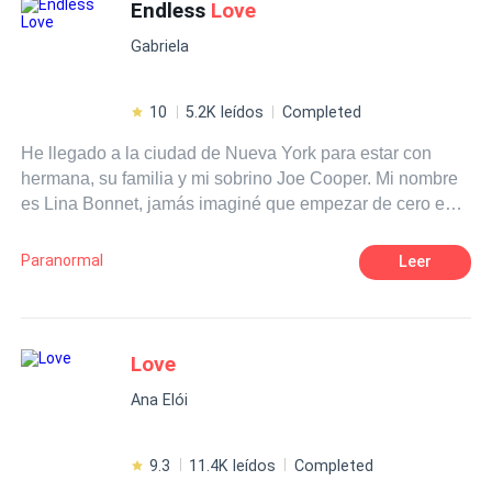
Endless
Love
Gabriela
10
5.2K leídos
Completed
He llegado a la ciudad de Nueva York para estar con
hermana, su familia y mi sobrino Joe Cooper. Mi nombre
es Lina Bonnet, jamás imaginé que empezar de cero en
un lugar nuevo iba a ser tan complicado, encajar…me
parece imposible. La Universidad parece un reto dificil de
Paranormal
Leer
conseguir, claro, no ser de este país tampoco me ayuda,
cada día es un reto y las sensaciones, indescriptibles. Y
cuando Darell Kraus apareció para dañar mi psiquis por
completo, todo empeoró. Se me metió por dentro, cada
Love
cosa, lugar o situación se volvieron insignificantes. Él
Ana Elói
cambió mi mundo por completo. Segunda parte del libro
Endless.
9.3
11.4K leídos
Completed