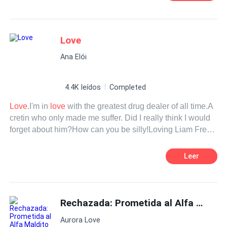
congela la sangre en las venas; alto, fornido y
malditamente atractivo quedará entre la espada y la
pared cuando deba elegir entre lo que siempre ha
deseado: su libertad y el poder o la pasión y la lujuria que
Love
se desata en sus venas. Lionetta Petrucci, una mujer que
Ana Elói
no está dispuesta a ser la dulce flor de ningún hombre, se
convierte en la perdición de Matteo. ¿Será ella la próxima
reina de la Cosa Nostra ¿O Matteo sellará el destino de
4.4K leídos
Completed
ella de la peor manera?
Love
.I'm in
love
with the greatest drug dealer of all time.A
cretin who only made me suffer. Did I really think I would
forget about him?How can you be silly!Loving Liam Frey
is the hardest thing to do.
Leer
Rechazada: Prometida al Alfa Maldito
Aurora Love