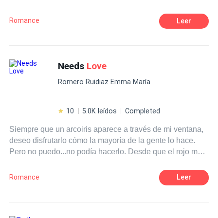
acabado convirtiendo en una tórrida historia de amor.
Mane, el hombre de la casa, está roto por dentro, y David,
Romance
Leer
David ni siquiera sabe lo que significa sentir debido a su
pasado. ¿Qué va a pasar cuando dos almas heridas se
unan? ¿Qué va a pasar cuando el amor irrumpa en sus
vidas?
Needs
Love
Romero Ruidiaz Emma María
10
5.0K leídos
Completed
Siempre que un arcoiris aparece a través de mi ventana,
deseo disfrutarlo cómo la mayoría de la gente lo hace.
Pero no puedo...no podía hacerlo. Desde que el rojo me
recordaba a tus labios, El amarillo a tu opaco cabello, el
verde a tu suéter de rayas, y el rosa a tus mejillas.
Romance
Leer