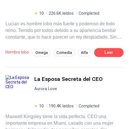
10
226.6K leídos
Completed
Lucian es hombre lobo más fuerte y poderoso de todo
reino. Temido por todos debido a su apariencia bestial
constante, que lo hace parecer un rey despiadado. Sin
embargo, esconde un secreto oscuro: su transformación
no es controlable, solo puede cambiar durante la luna
Hombre lobo
Leer
Omega
Comedia
Alfa
llena debido a un hechizo. Las prometidas que le han
Universo Alterno
Romance oscuro
presentado no pueden soportar su apariencia y huyen,
dejándolo solo y aislado. Cuando le proponen casarse
Drama
Triángulo Amoroso
con Alina Kindred, una omega rechazada y marginada,
La Esposa Secreta del CEO
Licántropo
Lucian no tiene otra opción que aceptar. Pero pronto
Aurora Love
descubre que Alina es diferente, incapaz de
transformarse en loba como los demás. Sus destinos se
cruzan de manera inesperada, aunque ninguno de los
10
190.4K leídos
Completed
dos es consciente de que están destinados a estar juntos.
Maxwell Kingsley tiene la vida perfecta. CEO una
Lucian inicialmente la rechaza, sin sospechar que amor
importante empresa en Miami, casado con una mujer
que puede sentir por Alina podría ser la clave para