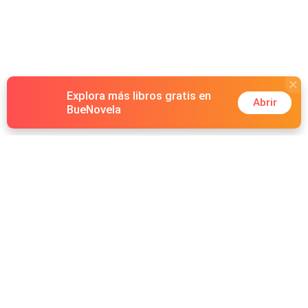
Explora más libros gratis en
Abrir
BueNovela
Hot Genres
Romance
Recursos
Hombre lobo
Palabras clave
Redes Sociales
Mafia
Búsquedas calientes