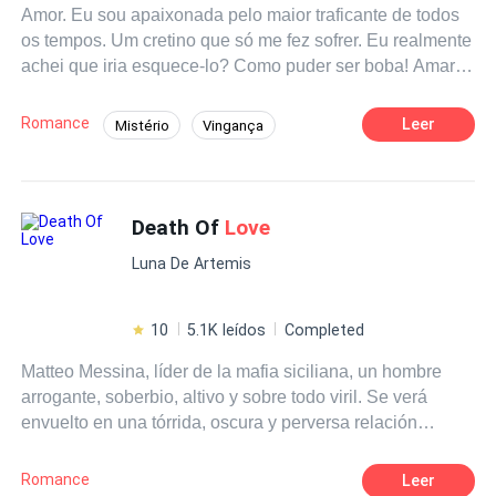
Amor. Eu sou apaixonada pelo maior traficante de todos
os tempos. Um cretino que só me fez sofrer. Eu realmente
achei que iria esquece-lo? Como puder ser boba! Amar
Liam Frey é a coisa mais difícil de fazer.
Romance
Leer
Mistério
Vingança
Traição
Contemporâneo
Mafia
Aventura
Death Of
Love
Luna De Artemis
10
5.1K leídos
Completed
Matteo Messina, líder de la mafia siciliana, un hombre
arrogante, soberbio, altivo y sobre todo viril. Se verá
envuelto en una tórrida, oscura y perversa relación
cuando fije su atención en la mujer equivocada. Sus ojos
negros son el origen de una penetrante mirada que
Romance
Leer