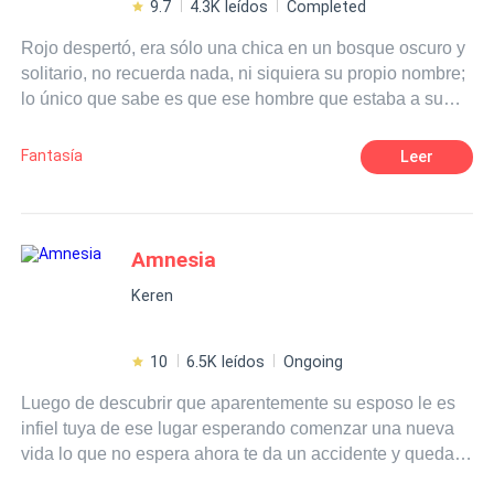
9.7
4.3K leídos
Completed
Rojo despertó, era sólo una chica en un bosque oscuro y
solitario, no recuerda nada, ni siquiera su propio nombre;
lo único que sabe es que ese hombre que estaba a su
lado oculta sus verdaderas intenciones «Las cosas
imposibles que puede hacer solo deberían ser posibles a
Fantasía
Leer
través del arte de magia...dice ser un alquimista» No
sabe por qué el alquimista la ayuda, no sabe por qué el
alquimista le enseña, todo lo que sabe es que un
alquimista es peligroso y esté en particular parece
Amnesia
bastante malo... parece que Dios la acaba de abandonar
Keren
¿Quieres acompañarla a descubrir que es lo que está
pasando?
10
6.5K leídos
Ongoing
Luego de descubrir que aparentemente su esposo le es
infiel tuya de ese lugar esperando comenzar una nueva
vida lo que no espera ahora te da un accidente y quedará
en coma durante 7 meses al despertar no recuerda quién