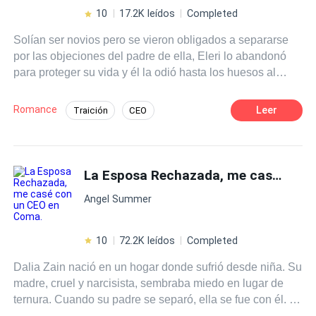
10
17.2K leídos
Completed
Solían ser novios pero se vieron obligados a separarse
por las objeciones del padre de ella, Eleri lo abandonó
para proteger su vida y él la odió hasta los huesos al
pensar que no lo amaba. Años después en un accidente
de coche, su padre murió y ella se debatía entre la vida y
Romance
Leer
Traición
CEO
la muerte, entonces él lo aprovechó. La secuestró por
Contemporánea
Romance oscuro
venganza, aunque también por su protección. Pero ella
perdió todos los recuerdos de él y del secreto que Aaron
Mafia
Venganza
Ritmo Rápido
se esfuerza por mantener, su hija. Aaron está furioso de
La Esposa Rechazada, me casé con un CEO en Coma.
que no los recuerde, porque sabía que Eleri nunca
Angel Summer
querría un bebé con él. Ella recuerda a todos, pero solo
los olvida a ellos. Él no está dispuesto a dejarla ir. Esta
vez hará que se enamore de él antes de abandonarla. La
10
72.2K leídos
Completed
mafia es solo una excusa.
Dalia Zain nació en un hogar donde sufrió desde niña. Su
madre, cruel y narcisista, sembraba miedo en lugar de
ternura. Cuando su padre se separó, ella se fue con él. A
los veintidós, su padre enfermó de cáncer.Desesperada,