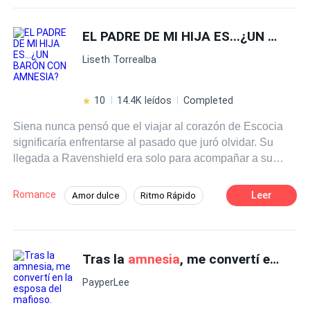
intentando así deshacerse de mí. Sin saber nada, tomé la
Giro Inesperado
Hipócrita
mano del muchacho guapo, y lo miré con admiración. —
EL PADRE DE MI HIJA ES...¿UN BARÓN CON
Sin Sentimientos
Así que tú eres mi novio. Después, cuando recuperé la
Liseth Torrealba
memoria, me quedé con el joven guapo, quería cortar
cualquier vínculo con mi novio, pero él no pudo
soportarlo.
10
14.4K leídos
Completed
Siena nunca pensó que el viajar al corazón de Escocia
significaría enfrentarse al pasado que juró olvidar. Su
llegada a Ravenshield era solo para acompañar a su
hermana en su compromiso, sus planes nunca fueron ver
a Franco, el heredero que no recuerda nada de ella. Él ha
Romance
Leer
Amor dulce
Ritmo Rápido
perdido su memoria, pero algo en Siena lo desestabiliza:
Heredero / Heredera
CEO
su voz, su mirada… y esa pequeña niña de ojos miel que
despierta en él una ternura inexplicable.
Hija de Magnate
Tras la
amnesia
, me convertí en la esposa del mafioso.
Reencuentro de Amantes
Drama
Arrepentimiento
Verdad Oculta
PayperLee