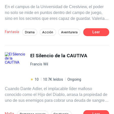
​En el campus de la Universidad de Crestview, el poder
no solo se mide en puntos dentro del campo de juego,
sino en los secretos que eres capaz de guardar. ​Valeria
Ross es una experta en pasar desapercibida. Como
estudiante becada, ha sobrevivido bajo el radar
Fantasía
Leer
Drama
Acción
Aventurera
vendiendo su intelecto a quienes tienen más dinero que
Chico malo
Jugador
Chica buena
cerebro. Cuando su exnovio la traiciona, Valeria decide
que es hora de dejar de ser una víctima y empezar a
Campus
Desafío a las Expectativas
contraatacar. Lo que no esperaba era que su única salida
El Silencio de la CAUTIVA
Amor Prohibido
fuera pactar con el hombre más peligroso del campus. ​
Francis Wil
Dante Valerius es el capitán invicto, el ídolo de masas
con un apellido que es ley. Todos creen conocerlo, pero
nadie ve al hombre que observa desde las sombras, al
10
10.7K leídos
Ongoing
estratega que controla cada movimiento en la
Cuando Dante Adler, el implacable líder mafioso
universidad. Dante tiene un plan, y Valeria es la pieza
conocido como el Hijo del Diablo, arrasa la propiedad de
que le faltaba.
uno de sus enemigos para cobrar una deuda de sangre,
no espera encontrar nada con vida en los rincones más
oscuros del sótano. Mucho menos a Ivanka Volkova, una
Mafia
Leer