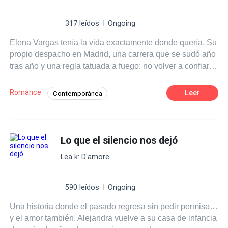
317 leídos
Ongoing
Elena Vargas tenía la vida exactamente donde quería. Su
propio despacho en Madrid, una carrera que se sudó año
tras año y una regla tatuada a fuego: no volver a confiar
en el hombre que la dejó sola, con el vestido blanco y el
orgullo hecho trizas, hace cinco años. Y la regla
Romance
Leer
Contemporánea
funcionaba. Hasta que dejó de hacerlo. Porque ese
Romance oscuro
Amor y odio
CEO
hombre acaba de comprar la firma donde ella trabaja. Y
ahora está en su despacho, mirándola como si cinco
Abogado
Protagonista femenina fuerte
años no fueran nada. Como su nuevo jefe. Marcos
Lo que el silencio nos dejó
Segunda Oportunidad
Verdad Oculta
Villanueva no se fue porque fuera un cobarde. Se fue
Reencuentro de Amantes
Lea k: D'amore
porque Víctor Aldana, un tipo con demasiado poder y
cero escrúpulos, le puso una pistola en la mesa: o
desapareces, o la familia de Elena paga. Así que pagó.
590 leídos
Ongoing
Con su silencio. Con su ausencia. Durante cinco años
Una historia donde el pasado regresa sin pedir permiso…
enteros. Ahora ha vuelto. Porque Aldana también volvió.
y el amor también. Alejandra vuelve a su casa de infancia
Y esta vez la amenaza va directa a Elena. Obligados a