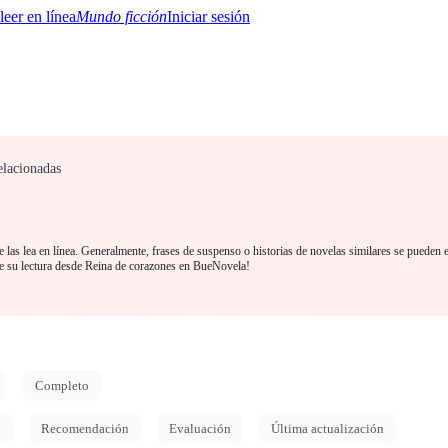
Mundo ficción
Iniciar sesión
elacionadas
BTQ+
YA/TEEN
Paranormal
Misterio/Thriller
Oriental
Juegos
Historia
MM
las lea en línea. Generalmente, frases de suspenso o historias de novelas similares se pueden 
 su lectura desde Reina de corazones en BueNovela!
Completo
d
Recomendación
Evaluación
Última actualización