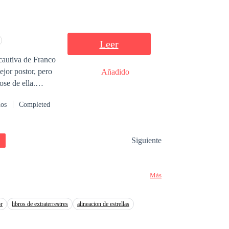
gará de bajarlo de
enes contra el
Leer
cautiva de Franco
ejor postor, pero
Añadido
se de ella.
ue un simple
dos
Completed
hacer lo necesario
ización de
Siguiente
Más
or
libros de extraterrestres
alineacion de estrellas