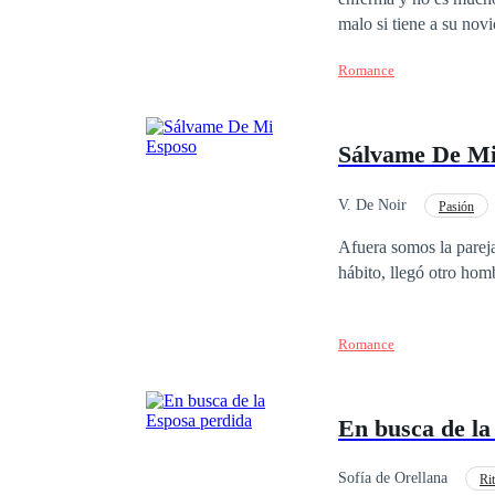
malo si tiene a su nov
muere y está a punto d
Romance
quien recurrir, se topa
perder su único bien, 
país, quien busca una m
Sálvame De Mi
porque las relaciones n
todo lo opuesto, a pes
a su heredero… hasta q
V. De Noir
Pasión
¿Logrará su cometido 
Divorcio
Amor P
Afuera somos la pareja
hábito, llegó otro ho
Romance
En busca de la
Sofía de Orellana
Ri