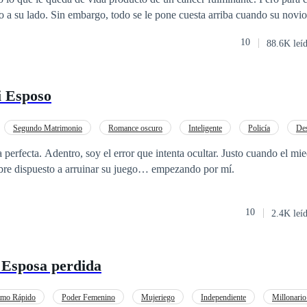
io a su lado. Sin embargo, todo se le pone cuesta arriba cuando su novio
e perder la casa que su madre hipotecó para pagar sus estudios. Sola, si
10
88.6K leí
 con el anuncio en un diario electrónico que le llama la atención y deci
está dispuesta a todo. Así es como conoce a Jack Gosling, un important
ujer que alquile su vientre para tener un heredero a través de inseminaci
 Esposo
o son lo suyo. Arisco, frío, calculador y hasta cruel, se encontrará con
ar de las cosas que le suceden. Querrá protegerla y apoyarla en todo, con
ue una verdad sale a la luz y ahora querrá poseerla por razones muy di
Segundo Matrimonio
Romance oscuro
Inteligente
Policía
Des
al tiempo que cobra venganza y se enamora de una mujer opuesta a él?
rohibido
Embarazo
 perfecta. Adentro, soy el error que intenta ocultar. Justo cuando el mi
mbre dispuesto a arruinar su juego… empezando por mí.
10
2.4K leí
 Esposa perdida
tmo Rápido
Poder Femenino
Mujeriego
Independiente
Millonario