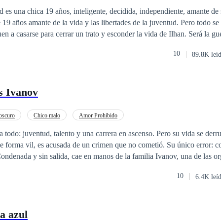
CEO
Contemporánea
Matrimonio por Contrato
, independiente, amante de su carrera. Ilhan
19 años amante de la vida y las libertades de la juventud. Pero todo se
en a casarse para cerrar un trato y esconder la vida de Ilhan. Será la gu
vorcio y uno de ellos se dé cuenta que se enamoró, y el otro se vaya con 
10
89.8K leí
se luego de terminar con su matrimonio?
s Ivanov
oscuro
Chico malo
Amor Prohibido
a todo: juventud, talento y una carrera en ascenso. Pero su vida se der
de forma vil, es acusada de un crimen que no cometió. Su único error: co
 del mundo. Allí, oculta bajo una nueva identidad, conoce a Mijail Iva
10
6.4K leí
ite entre el placer y
a ama. Pero también la destruye. En un mundo donde el amor se paga con
ad es un lujo y la venganza una ley, Camila y Mijail lucharán contra sí
a azul
 tan oscuro como inevitable. Porque cuando el amor nace en el infierno,