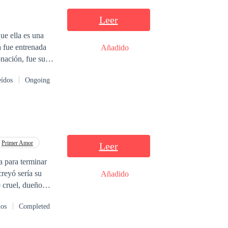
Leer
ue ella es una
 fue entrenada
Añadido
onación, fue su
zo a manos de
eídos
Ongoing
monteros para
e Viviana, Lucas
cobrar venganza
reer que no son
Primer Amor
Leer
a para terminar
reyó sería su
Añadido
 cruel, dueño
oportunidad para
dos
Completed
 Allí sacará su
espués conocerá a