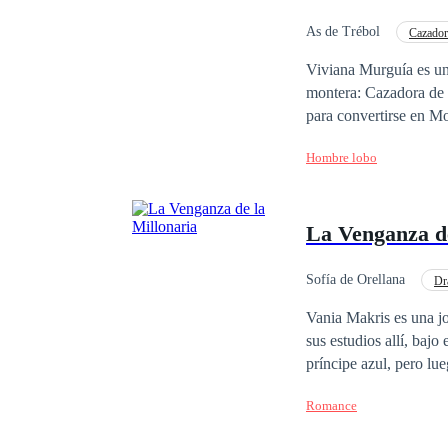
nadie sale ileso.
As de Trébol
Cazador
Viviana Murguía es una
montera: Cazadora de 
para convertirse en Mo
prima quien recibió el
Hombre lobo
Lucas, el hombre del 
vivir como una humana
va a buscarla y la obliga a
La Venganza de
enfrenta a la misterio
por ella, a menos que 
tan malos como ella p
Sofía de Orellana
Dr
Venganza
Vania Makris es una jo
sus estudios allí, baj
príncipe azul, pero lu
varios locales y secre
Romance
él, hasta que su pasado
peor versión, matando