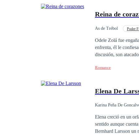
Reina de cora
As de Trébol
Poder F
Venganza
Desafí
Odele Zolá fue engaña
enfrenta, él le confie
discusión, son atacados por 
salva a Sabina en luga
Romance
que morirá y a Odele se le rompe el cora
país, no sabe cómo lle
el idioma de ese lugar
Elena De Lars
hicieron.
Karina Peña De Goncalv
Elena creció en un orf
sentido aunque cuenta
Bernhard Larsson un m
aventura sin tapujos. 