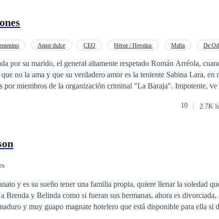
zones
emenino
Amor dulce
CEO
Héroe / Heroína:
Mafia
De Od
o a las Expectativas
da por su marido, el general altamente respetado Román Arréola, cuan
sa que no la ama y que su verdadero amor es la teniente Sabina Lara, en
miembros de la organización criminal "La Baraja". Impotente, ve cómo Román
r de a ella y es herida de muerte. Sin poder hacer nada, Román la aba
10
2.7K l
zón una vez más. Más tarde, Odele despierta en un basurero en otro
gó a ahí, pero está viva y parece que jamás fue herida. Sin dinero, conta
, Odele se hace una promesa: Volverá a su país y se vengará de todo el 
son
es
anato y es su sueño tener una familia propia, quiere llenar la soledad q
 a Brenda y Belinda como si fueran sus hermanas, ahora es divorciada,
aduro y muy guapo magnate hotelero que está disponible para ella si d
Elena fiel a sus convicciones lo rechazará, sin embargo, conocerá a Pab