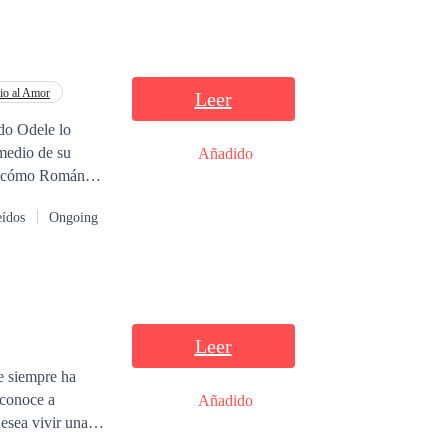
io al Amor
Leer
do Odele lo
 medio de su
Añadido
ndona sabiendo
eídos
Ongoing
ctos y sin hablar
mal que le
Leer
ue siempre ha
 conoce a
Añadido
esea vivir una
lo Larsson un