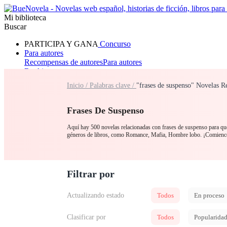
Mi biblioteca
Buscar
PARTICIPA Y GANA
Concurso
Para autores
Recompensas de autores
Para autores
Ranking
Navegar
Inicio /
Palabras clave /
"frases de suspenso" Novelas R
Novelas
Cuentos Cortos
Todos
Romance
Hombre lobo
Mafia
Sistema
Fantasía
Urbano
LG
Frases De Suspenso
Aquí hay 500 novelas relacionadas con frases de suspenso para que 
géneros de libros, como Romance, Mafia, Hombre lobo. ¡Comience
Filtrar por
Actualizando estado
Todos
En proceso
Clasificar por
Todos
Popularida