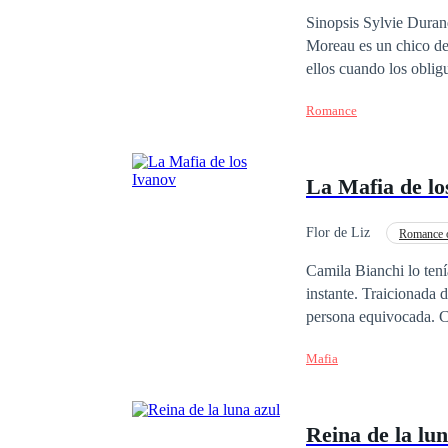
Diferencia de Edad
Sinopsis Sylvie Durand es una chica 19 años, inteligente, decidida
Moreau es un chico de 
ellos cuando los obligu
hasta que llegue el di
Romance
¿Podrán volver a unir
La Mafia de lo
Flor de Liz
Romance 
Camila Bianchi lo tení
instante. Traicionada 
persona equivocada. Condenada y sin salida, cae en manos de la familia Ivanov, una de las organizaciones
criminales más temidas
Mafia
salvador… y su maldición. Él es fuego y hielo. Belleza letal. El hombre que la llevará al lím
el dolor. Él la desea, la domina… l
sangre, donde la lealt
Reina de la lun
que el destino los arrastre a un final