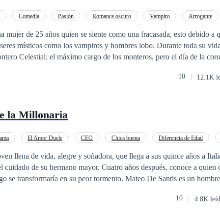
Comedia
Pasión
Romance oscuro
Vampiro
Arrogante
 mujer de 25 años quien se siente como una fracasada, esto debido a q
seres místicos como los vampiros y hombres lobo. Durante toda su vida
ntero Celestial; el máximo cargo de los monteros, pero el día de la cor
 título y no ella. Después de la humillación y de haber sufrido un recha
10
12.1K l
que siempre estuvo enamorada, Viviana decide escapar del clan de los 
 normal. Ahora, cuatro años después, en la cúspide de la decadencia d
 volver con los monteros para el funeral del padre de Viviana. Ahora Viviana se
 la Millonaria
sa muerte de su padre, debe descubrir qué ser sobrenatural lo asesinó y 
un atractivo vampiro u hombre lobo llegue para confundirla y hacerle c
ensaba.
ama
El Amor Duele
CEO
Chica buena
Diferencia de Edad
ven llena de vida, alegre y soñadora, que llega a sus quince años a Itali
o el cuidado de su hermano mayor. Cuatro años después, conoce a quien c
ego se transformaría en su peor tormento. Mateo De Santis es un hombre
tos acerca de su vida. Pero cuando conoce a Vania, siente que hay una 
10
4.8K leí
 le juega una mala pasada y cree que la mujer a la cual ama, le es infiel.
 todo lo bueno en su vida. Pero como todo se paga en esta vida, años d