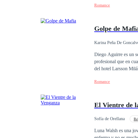
Romance
apuesto arquitecto y el
apuestos Larsson? Prim
Golpe de Mafi
Karina Peña De Goncalv
Contemporánea
Diego Aguirre es un sol
profesional que en cu
del hotel Larsson Milá
pensó que iba a morir 
Romance
millonaria, hermosa y 
haberse cruzado, no te
obligados a permanecer
El Vientre de 
no todo lo que brilla 
aprenderán. Acompáñam
intensa historia
Sofía de Orellana
Re
Matrimonio por Contrat
Luna Walsh es una joven universitaria que trata sa
enferma y no es mucho 