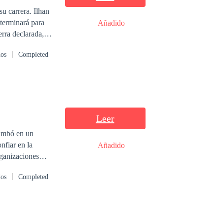
 terminará para
Añadido
erra declarada,
el corazón roto.
dos
Completed
Leer
rumbó en un
nfiar en la
Añadido
nov: su
dos
Completed
 mismos… hasta