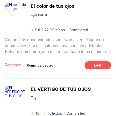
El color de tus ojos
Lgamarra
9.8
22.0K leídos
Completed
Cuando las oportunidades son escasas en el lugar en
donde vives, haces cualquier cosa por salir adelante.
Betsabe Lombardo, una recién graduada tomó el primer
vuelo en avión cuando su padre le dijo que tenia una
entrevista de trabajo al otro lado del mundo. Solo que no
Romance
Leer
Romance oscuro
sabía que ese mundo se pondría de cabeza cuando
Independiente
Rebelde
conoce a su jefe. Dorian Russo un egocéntrico, narcisista
y multimillonario hombre de negocios, dueño del
POV en primera persona
Ritmo Rápido
conglomerado mas grande la zona. Querrá jugar sin
EL VÉRTIGO DE TUS OJOS
CEO
involucrar sentimientos, pero no esperaba toparse en el
Faye
camino a alguien que non se rendirá ante sus pies.
10
1.4K leídos
Completed