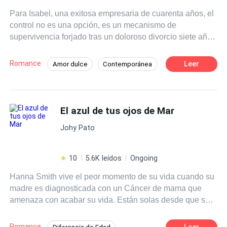
Para Isabel, una exitosa empresaria de cuarenta años, el
control no es una opción, es un mecanismo de
supervivencia forjado tras un doloroso divorcio siete años
atrás. El día que celebra su mayor triunfo profesional, su
mundo perfectamente ordenado es literalmente salpicado
Romance
Leer
Amor dulce
Contemporánea
por Jared, un carismático empresario cuyo encuentro
Pasión
Inteligente
accidental la saca de su zona de confort. Lo que
comienza como un desastre se transforma en un romance
Amor a Primera Vista
vertiginoso, lleno de ingenio y una química innegable que
El azul de tus ojos de Mar
Segunda Oportunidad
la obliga a confrontar su pasado, encarnado en su
Johy Pato
exnovio Alexis, el hombre que le ofreció "paz" y
seguridad. A medida que su conexión con Jared se
profundiza, los obstáculos se multiplican: desde la hostil
10
5.6K leídos
Ongoing
madre de Jared, hasta el descubrimiento de que un
Hanna Smith vive el peor momento de su vida cuando su
proyecto profesional clave la obligará a trabajar
madre es diagnosticada con un Cáncer de mama que
directamente con Alexis. Una mentira piadosa de Jared,
amenaza con acabar su vida. Están solas desde que sus
pensada para "protegerla", amenaza con destruir su
hermanos hicieron sus vidas en países diferentes cada
confianza al tocar la fibra de su trauma más profundo: el
uno con sus familias. Recién graduada como Arquitecta e
miedo a que un hombre vuelva a decidir por ella.
Romance
Leer