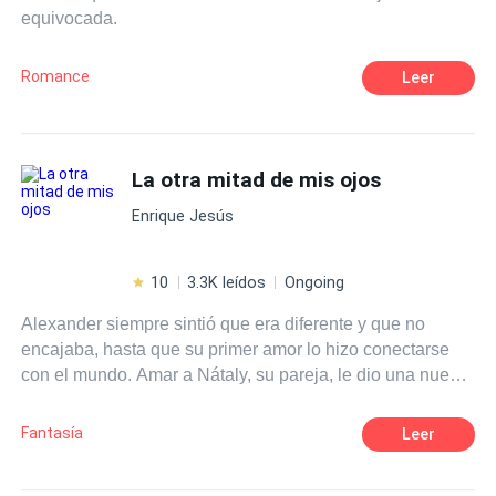
equivocada.
Romance
Leer
La otra mitad de mis ojos
Enrique Jesús
10
3.3K leídos
Ongoing
Alexander siempre sintió que era diferente y que no
encajaba, hasta que su primer amor lo hizo conectarse
con el mundo. Amar a Nátaly, su pareja, le dio una nueva
perspectiva de la vida, y le hizo olvidarse de sus
"extrañas habilidades" y misterioso pasado. Hasta que
Fantasía
Leer
Edsu, su mundo de origen hizo presencia, un universo
paralelo interconectado a través de los sueños, y