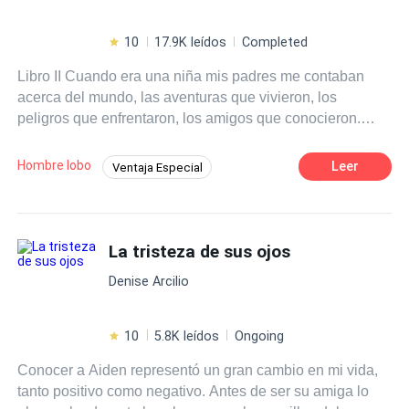
10
17.9K leídos
Completed
Libro II Cuando era una niña mis padres me contaban
acerca del mundo, las aventuras que vivieron, los
peligros que enfrentaron, los amigos que conocieron.
Pero no había una historia que me gustara escuchar más
que cuando se encontraron. Así que mientras crecía
Hombre lobo
Leer
Ventaja Especial
siempre anhelé tres cosas: 1- Ser mayor de edad para
Poder Femenino
POV en primera persona
poder transformarme y conocer a mi loba 2- Vencer a mis
hermanos mayores para demostrarles que yo no era
Traición
Contemporánea
Realeza
menos por ser una chica 3- Conocer a la persona que se
La tristeza de sus ojos
convertirá en mi mate, mi otra mitad, mi pareja Claro que
Denise Arcilio
nunca conté con los secretos que ocultaban mis padres
me cambiaran la vida completamente. Pero bueno, es
mejor que tú leas mi historia desde el principio para
10
5.8K leídos
Ongoing
poder entender. ~Julieta Andrewson McKensie,
Conocer a Aiden representó un gran cambio en mi vida,
StarryNight Moon~
tanto positivo como negativo. Antes de ser su amiga lo