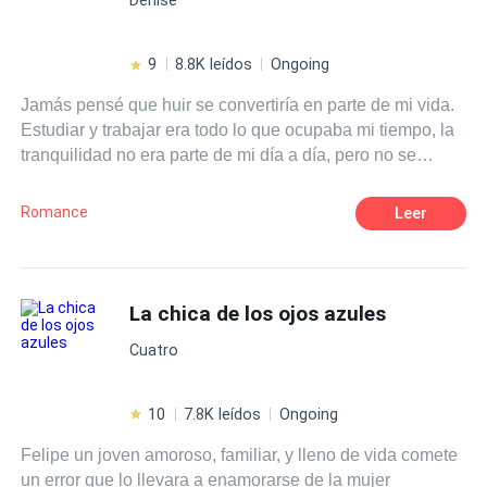
de su vida pasada y un poder único, Nayra está lista para
cambiar el curso de este nuevo mundo.
9
8.8K leídos
Ongoing
Jamás pensé que huir se convertiría en parte de mi vida.
Estudiar y trabajar era todo lo que ocupaba mi tiempo, la
tranquilidad no era parte de mi día a día, pero no se
comparaba con lo que vino después. Conocí a alguien.
Un chico. Con ojos penetrantes, capaces de descubrir
Romance
Leer
todos mis secretos con una sola mirada. No quise
enamorarme, pensé que sería lista, que no perdería el
control, pero nuestros deslices me llevaron a ese lugar al
que no pretendía llegar. Yo no era una santa, Nathan
La chica de los ojos azules
tampoco, pero la diferencia entre uno y otro era grande.
Cuatro
Al mirarlo, te dabas cuenta, y mi instinto supo
rápidamente darme la alerta para alejarme. El problema
es que no quise hacerlo, ignoré mi instinto y terminé
10
7.8K leídos
Ongoing
enredada en su perverso juego.
Felipe un joven amoroso, familiar, y lleno de vida comete
un error que lo llevara a enamorarse de la mujer