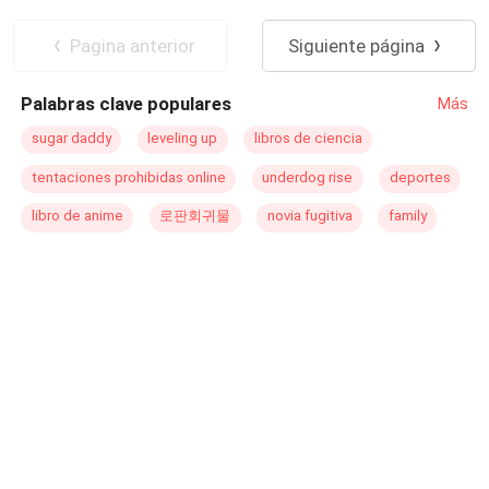
apareció Diana, su alma gemela designada, que al hacer
contacto visual con él, le hace sentir un amor
Pagina anterior
Siguiente página
incomprensible. Alexander debe decidir con quien
quedarse, si con quien amó primero, o quien le fue
Palabras clave populares
Más
asignada desde el nacimiento por ser de otro mundo.
Nátaly entra a Edsu por su conexión con Alexander, y es
sugar daddy
leveling up
libros de ciencia
capturada debido a los conflictos en los que se ve
tentaciones prohibidas online
underdog rise
deportes
involucrado su novio por la herencia y responsabilidad
que le corresponde al lado de Diana. Alexander se
libro de anime
로판회귀물
novia fugitiva
family
aventura en un hermoso, fantástico y único mundo, para
rescatar el amor de su vida (Nátaly), mientras el amor de
sus sueños (Diana) se hace cada vez más fuerte, y si no
es capaz de estar seguro de solo amar a Nátaly, no podrá
rescatarla de la oscuridad, y se perderá por completo.