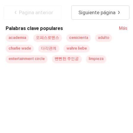
prácticas. Él sabe que no puede involucrarse con una
Primer Amor
Embarazo
empleada, mucho menos con una joven que ahora lleva
Pagina anterior
Siguiente página
en su vientre la consecuencia de aquella noche de
pasión. Entre miradas prohibidas en la oficina, la presión
Palabras clave populares
Más
de las reglas corporativas y el peso del secreto que los
une, ambos tendrán que decidir si lo suyo fue solo un
academia
오피스로맨스
cenicienta
adulto
error que debe olvidarse… o el inicio de un amor capaz
charlie wade
다각관계
wahre liebe
de desafiarlo todo. Una pasión prohibida. Un secreto
imposible de ocultar. Un amor que tendrá que pagar… el
entertainment circle
뻔뻔한 주인공
limpieza
precio de una noche.