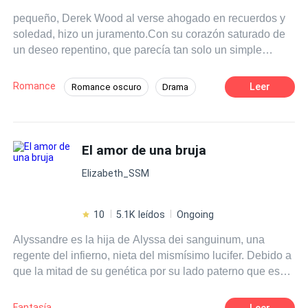
pequeño, Derek Wood al verse ahogado en recuerdos y
soledad, hizo un juramento.Con su corazón saturado de
un deseo repentino, que parecía tan solo un simple
capricho, pero que resultó no siéndolo, él juró que Adalia
Blake sería suya.Con transcurso los años, al crecer,
Romance
Leer
Romance oscuro
Drama
aquel niño castaño transformado en todo un hombre
Amor Prohibido
Despiadado
dotado un encanto esplendoroso, con la mente llena
malicia y una enfermiza obsesión ocupando cada rincón
POV en tercera persona
sus pensamientos, intentaría plir a toda costa aquel viejo
El amor de una bruja
Diferencia de Edad
Acosador
juramento, cayendo en el profundo hueco la necesidad
Venganza
Elizabeth_SSM
obsesiva y enloqueciendo completamente por ella y por
tenerla solo y únicamente para él. Locura, tensión,
angustias, sufrimientos, muertes y traumas. ¿Hasta que
10
5.1K leídos
Ongoing
punto se puede extremar la locura de una obsesionado?
Alyssandre es la hija de Alyssa dei sanguinum, una
regente del infierno, nieta del mismísimo lucifer. Debido a
que la mitad de su genética por su lado paterno que es
humano, terminó siendo una bruja nivel diez, mitad mortal
mitad demonios, Posee tres títulos demoníacos, un trono
Fantasía
Leer