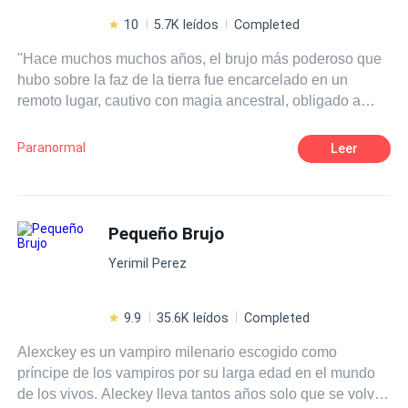
10
5.7K leídos
Completed
"Hace muchos muchos años, el brujo más poderoso que
hubo sobre la faz de la tierra fue encarcelado en un
remoto lugar, cautivo con magia ancestral, obligado a
vivir eternamente en un mismo sueño. Hoy día, nadie
conoce ya esta antigua historia, así que, cuando las
Paranormal
Leer
obras para el nuevo complejo turístico de la ciudad
comienzan y topan con algo extraño, ni siquiera se dan
cuenta de lo que sucede, ni siquiera preveen que están a
punto de liberar al ser más poderoso que ha existido
Pequeño Brujo
jamás"
Yerimil Perez
9.9
35.6K leídos
Completed
Alexckey es un vampiro milenario escogido como
príncipe de los vampiros por su larga edad en el mundo
de los vivos. Aleckey lleva tantos años solo que se volvió