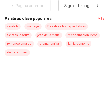
muerta...
Pagina anterior
Siguiente página
Palabras clave populares
Más
vendida
marriage
Desafío a las Expectativas
fantasía oscura
jefe de la mafia
reencarnación libros
romance amargo
drama familiar
lamia demonio
de detectives