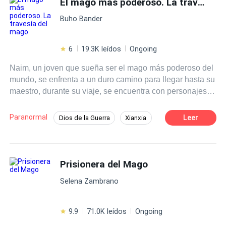
El mago más poderoso. La travesía del mago
Buho Bander
6
19.3K leídos
Ongoing
Naim, un joven que sueña ser el mago más poderoso del
mundo, se enfrenta a un duro camino para llegar hasta su
maestro, durante su viaje, se encuentra con personajes
fantásticos que lo ayudarán a cumplir su sueño, y le
enseñaran que ser fuerte, no solo depende de él, sino
Paranormal
Leer
Dios de la Guerra
Xianxia
también de aquellos que le rodean.
Comedia
Guerrero/a
Contemporánea
Infidelidad
Universo Alterno
Prisionera del Mago
Selena Zambrano
9.9
71.0K leídos
Ongoing