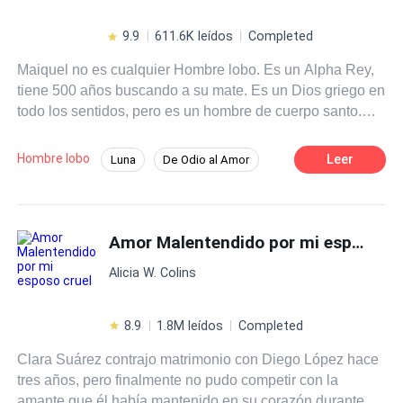
9.9
611.6K leídos
Completed
Maiquel no es cualquier Hombre lobo. Es un Alpha Rey,
tiene 500 años buscando a su mate. Es un Dios griego en
todo los sentidos, pero es un hombre de cuerpo santo.
Aún con 500 años buscando a su mate, se guarda para
ella.Ágata es una chica posesiva y celosa, tiene 23 años.
Hombre lobo
Leer
Luna
De Odio al Amor
Es huérfana y trabaja como camarera en un café. Ella se
Diferencia de Edad
Alfa
Drama
guarda para cuando encuentre a su verdadero amor; sin
embargo es una humana.¿Qué crees que pasará con
Acción
Brujo / Mago
Amor dulce
estos personajes?
Amor Malentendido por mi esposo cruel
Venganza
Alicia W. Colins
8.9
1.8M leídos
Completed
Clara Suárez contrajo matrimonio con Diego López hace
tres años, pero finalmente no pudo competir con la
amante que él había mantenido en su corazón durante