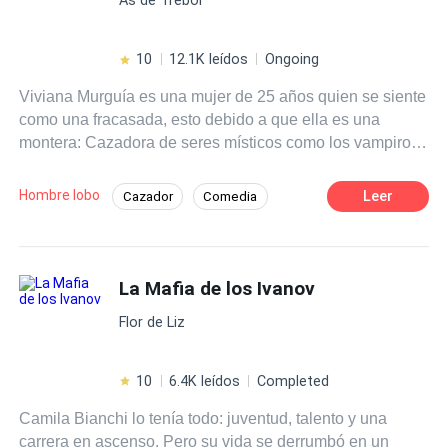
10
12.1K leídos
Ongoing
Viviana Murguía es una mujer de 25 años quien se siente
como una fracasada, esto debido a que ella es una
montera: Cazadora de seres místicos como los vampiros
y hombres lobo. Durante toda su vida fue entrenada para
convertirse en Montero Celestial; el máximo cargo de los
Hombre lobo
Leer
Cazador
Comedia
monteros, pero el día de la coronación, fue su prima
Pasión
Romance oscuro
Vampiro
quien recibió el título y no ella. Después de la humillación
y de haber sufrido un rechazo a manos de Lucas, el
Arrogante
hombre del que siempre estuvo enamorada, Viviana
La Mafia de los Ivanov
decide escapar del clan de los monteros para vivir como
Flor de Liz
una humana normal. Ahora, cuatro años después, en la
cúspide de la decadencia de Viviana, Lucas va a
buscarla y la obliga a volver con los monteros para el
10
6.4K leídos
Completed
funeral del padre de Viviana. Ahora Viviana se enfrenta a
Camila Bianchi lo tenía todo: juventud, talento y una
la misteriosa muerte de su padre, debe descubrir qué ser
carrera en ascenso. Pero su vida se derrumbó en un
sobrenatural lo asesinó y cobrar venganza por ella, a