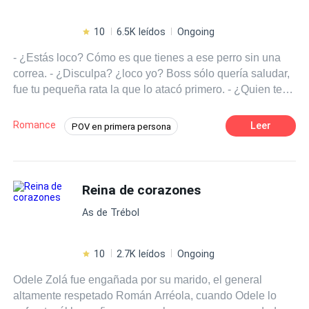
10
6.5K leídos
Ongoing
- ¿Estás loco? Cómo es que tienes a ese perro sin una
correa. - ¿Disculpa? ¿loco yo? Boss sólo quería saludar,
fue tu pequeña rata la que lo atacó primero. - ¿Quien te
crees que eres maldito estúpido para decirle rata a mi
pequeña yorkie? - Tú realmente eres un poco loca e
Romance
Leer
POV en primera persona
inmadura pequeña fiera. Por cierto, soy el Doctor Noah
Poder Femenino
Malentendido
Miller, comencemos de nuevo. Kiara Ferretti, una
veterinaria italiana con una vida tranquila y sin mucho
Doctor
Rebelde
Contemporánea
drama pero todo cambia cuando conoce a Noah y su
Reina de corazones
Independiente
Amor a Primera Vista
perro Boss, un sexy cirujano plástico millonario que viene
As de Trébol
de Londres, la fantasía de cualquier mujer pero adicto al
trabajo y no tiene tiempo para relaciones amorosas. Algo
de Kiara llama su atención y quiere conocerla. ¿El
10
2.7K leídos
Ongoing
problema? Kiara es la hermana de su mejor amigo y
Odele Zolá fue engañada por su marido, el general
entre amigos hay códigos. ADVERTENCIA: Libro para
altamente respetado Román Arréola, cuando Odele lo
mayores de 18 años. • No se aceptan copias ni