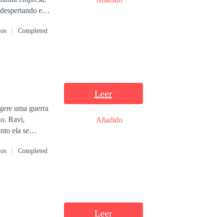
 silenciosas han
 despertando em
do." "Los
a noticiero, cada
dos
Completed
 contra Smith. La
 cautivadora,
da esta
Leer
ugere uma guerra
io. Ravi,
Añadido
 proximidade.
dos
Completed
 uma
Leer