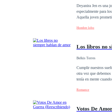
Deyanira Jen es una jo
especialmente para lo
Aquella joven prometió
que esa escuela guarda
Hombre lobo
Los libros no 
Belkis Torres
Cumplir nuestros sueñ
otra vez que debemos luchar por
tenía en mente cuando 
anhelaba. Lo que no se
Romance
vendrían muchas cosas
había escrito y leído: el amor. ¿Es posible que los sueños se cumplan? Pero, sobre t
mano de nuestros des
Votos De Amor