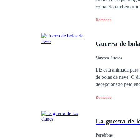
encarnizadamente por de
comando também um mo
sido reemplazados por 
mim coisas que eu ache
medios," regresó la pr
Romance
programa de entrevista
pura audacia, la ambic
polarizante y absoluta
Guerra de bola
incertidumbre...
Vanessa Sueroz
Liz está animada para
de bolas de neve. O di
decepcionado pelo encontr
recupera, eles relemb
Romance
Cada gesto carinhoso 
oportunidade de conhe
La guerra de l
Perséfone