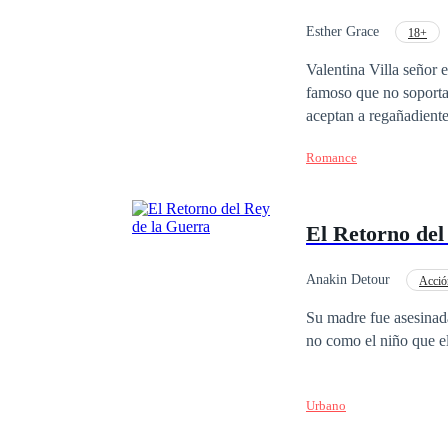
Esther Grace
18+
Malentendido
Em
Valentina Villa señor 
famoso que no soporta
aceptan a regañadiente
intentan mantener las 
Romance
que imag
El Retorno del
Anakin Detour
Acció
De Débil a Fuerte
Su madre fue asesinada
no como el niño que ell
Urbano