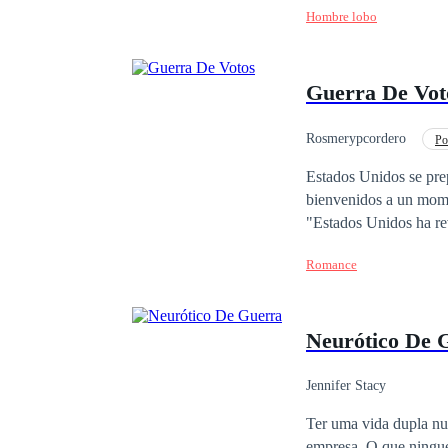
Hombre lobo
atractivo alfa de los 
—que posee un poder a
de que es la única que
Guerra De Vot
red de control mental 
Rosmerypcordero
Po
Amor Secreto
Estados Unidos se prepara 
bienvenidos a un momen
"Estados Unidos ha revelad
interrumpió una voz má
Romance
giro absolutamente fasc
Progresista Nacional—s
como ninguna que haya
Neurótico De 
¡ambos compitiendo po
entre partidos, es una batalla dentro de s
experimentada y liger
Jennifer Stacy
espectáculo. Esto no e
Ter uma vida dupla nu
desarrollándose para q
empresa. O que ningu