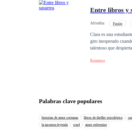
Entre libros y
Afrodita
Pasión
Clara es una estudiant
giro inesperado cuando
talentoso que despiert
vez más atraída por s
Romance
Palabras clave populares
historias de amor coreanas
libros de thriller psicológico
cue
la taconera leyenda
cruel
amor enfermizo