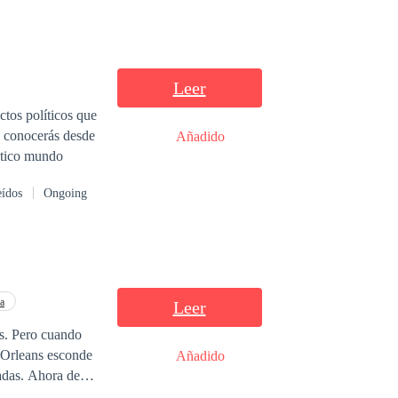
Leer
ctos políticos que
y conocerás desde
Añadido
ástico mundo
eídos
Ongoing
a
Leer
es. Pero cuando
a Orleans esconde
Añadido
a debe
 peligrosamente