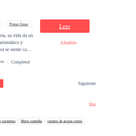
Primer Amor
Leer
ria, su vida da un
arismático y
Añadido
ra se siente cada
dos
Completed
Siguiente
Más
 y suspenso
libros comedia
cuentos de accion cortos