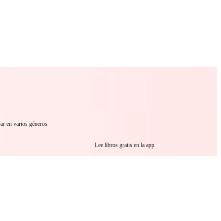
 Romance
Sci-Fi
Guerra
Otros
rar en varios géneros
Lee libros gratis en la app