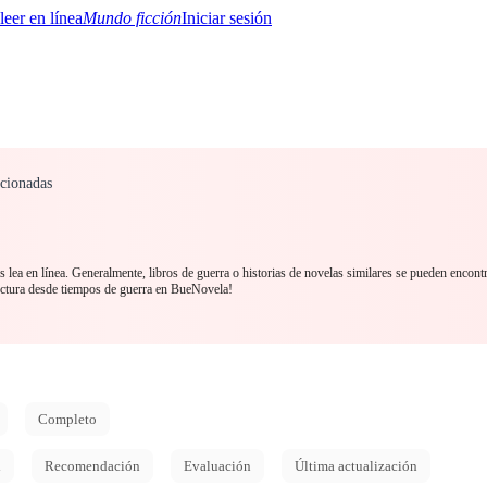
Mundo ficción
Iniciar sesión
acionadas
BTQ+
YA/TEEN
Paranormal
Misterio/Thriller
Oriental
Juegos
Historia
MM
 lea en línea. Generalmente, libros de guerra o historias de novelas similares se pueden encont
ctura desde tiempos de guerra en BueNovela!
Completo
d
Recomendación
Evaluación
Última actualización