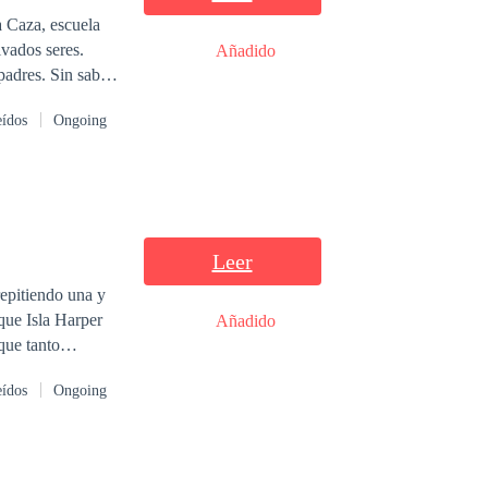
a Caza, escuela
vados seres.
Añadido
padres. Sin saber
eídos
Ongoing
Leer
epitiendo una y
Añadido
que tanto
o escritora
eídos
Ongoing
 que solamente