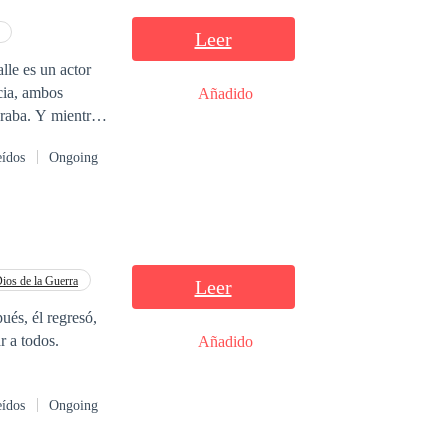
Leer
lle es un actor
cia, ambos
Añadido
eraba. Y mientras
ás delgada de lo
eídos
Ongoing
entir vivo?
ios de la Guerra
Leer
ués, él regresó,
r a todos.
Añadido
eídos
Ongoing