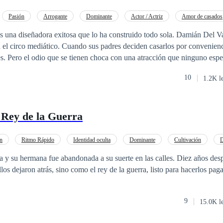
Pasión
Arrogante
Dominante
Actor / Actriz
Amor de casados
barazo
es una diseñadora exitosa que lo ha construido todo sola. Damián Del Va
 el circo mediático. Cuando sus padres deciden casarlos por convenien
s. Pero el odio que se tienen choca con una atracción que ninguno esp
apariencias, descubren que la línea entre el desprecio y la obsesión es m
10
1.2K l
inan. ¿Qué pasa cuando la persona que más odias... es la única que puede hacerte s
 Rey de la Guerra
n
Ritmo Rápido
Identidad oculta
Dominante
Cultivación
D
 y su hermana fue abandonada a su suerte en las calles. Diez años desp
os dejaron atrás, sino como el rey de la guerra, listo para hacerlos paga
9
15.0K l