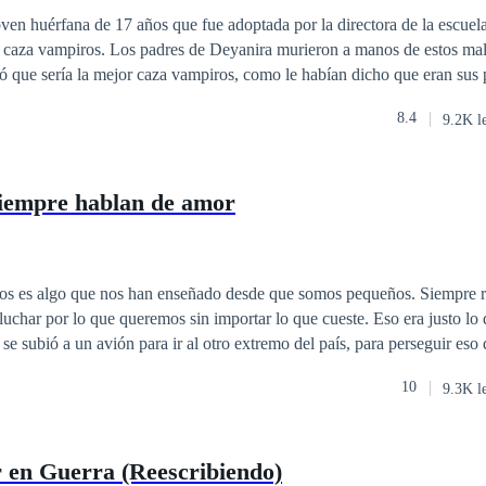
ven huérfana de 17 años que fue adoptada por la directora de la escuel
s caza vampiros. Los padres de Deyanira murieron a manos de estos mal
 que sería la mejor caza vampiros, como le habían dicho que eran sus 
ba muchos más secretos de los que ella se pudiera imaginar.
8.4
9.2K l
siempre hablan de amor
os es algo que nos han enseñado desde que somos pequeños. Siempre r
 lo que queremos sin importar lo que cueste. Eso era justo lo que Isla Harper
se subió a un avión para ir al otro extremo del país, para perseguir eso 
 imaginó jamás era que, junto con los logros de su naciente carrera com
10
9.3K l
 más, nuevas amistades, nuevos gustos, pero sobre todo, algo sobre lo
odo, ¿puede ir el amor de la
eos?
 en Guerra (Reescribiendo)