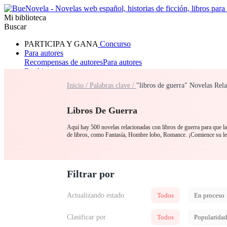
Mi biblioteca
Buscar
PARTICIPA Y GANA
Concurso
Para autores
Recompensas de autores
Para autores
Ranking
Navegar
Inicio /
Palabras clave /
"libros de guerra" Novelas Rel
Novelas
Cuentos Cortos
Todos
Romance
Hombre lobo
Mafia
Sistema
Fantasía
Urbano
LG
Libros De Guerra
Aquí hay 500 novelas relacionadas con libros de guerra para que las
de libros, como Fantasía, Hombre lobo, Romance. ¡Comience su le
Filtrar por
Actualizando estado
Todos
En proceso
Clasificar por
Todos
Popularida