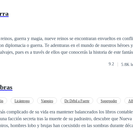
rra
einos, guerra y magia, nueve reinos se encontraran envueltos en confli
on diplomacia o guerra. Te adentraras en el mundo de nuestros héroes 
alvajes, pues es a través de ellos que conocerás la historia de este fant
9.2
5.8K l
bras
ón
Licántropo
Vampiro
De Débil a Fuerte
Superpoder
Alf
oder Femenino
más complicado de su vida era mantener balanceados los libros contabl
 una facción secreta tras la muerte de su padrastro, descubre que Nuev
, hombres lobo y brujas han coexistido en las sombras durante décadas. Ahor
renatural mientras lucha contra su creciente atracción hacia Logan, el