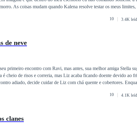
cidir quién será su próximo líder. Los tratos secretos y las estrategias
rro. As coisas mudam quando Kalena resolve testar os meus limites,
una campaña muy pública y agresiva por la dominación interna de su parti
i que não seria capaz de sentir nunca.
imera voz, con un tono de asombro, "¡están en un frenesí absoluto! Cad
10
3.4K leí
s, cada feed de redes sociales está zumbando con un solo tema: García
ión desmedida en exhibición, todo dentro de la misma casa política... es
mente sin precedentes. Y en medio de todo este caos, todo este ruido, to
s de neve
 seu primeiro encontro com Ravi, mas antes, sua melhor amiga Stella s
a é cheio de risos e correria, mas Liz acaba ficando doente devido ao fr
o adiado, decide cuidar de Liz com chá quente e cobertores. Enquanto ela se
ram a diversão da guerra de bolas de neve e compartilham momentos de
10
4.1K leí
de Ravi mostra seu lado atencioso, e a doença de Liz se transforma em
cê-lo melhor. Como será que isso vai terminar?
os clanes