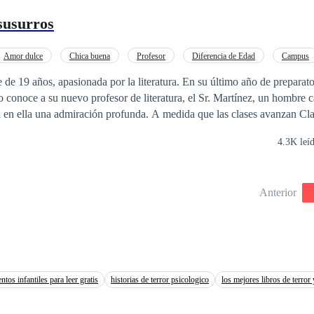
 susurros
Amor dulce
Chica buena
Profesor
Diferencia de Edad
Campus
e de 19 años, apasionada por la literatura. En su último año de preparato
 conoce a su nuevo profesor de literatura, el Sr. Martínez, un hombre c
a en ella una admiración profunda. A medida que las clases avanzan Cla
u forma de enseñar y su manera de ver el mundo.
4.3K leí
Anterior
ntos infantiles para leer gratis
historias de terror psicologico
los mejores libros de terror