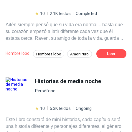
10
2.1K leídos
Completed
Ailén siempre pensó que su vida era normal... hasta que
su corazón empezó a latir diferente cada vez que él
estaba cerca. Raven, su amigo de toda la vida, guarda un
secreto tan oscuro como la luna que lo rige. Él es un
hombre lobo. Ella es su luz, su condena, su salvación.
Hombre lobo
Leer
Hombres lobo
Amor Puro
Ambos han sido marcados por la Luna Roja, unidos por
Drama
Licántropo
Luna
un lazo que no entienden, pero que arde con cada
mirada. En un mundo donde lo prohibido puede destruirlo
Brujo / Mago
Amor Prohibido
todo, el amor entre ellos no es solo peligroso... es
Historias de media noche
Amor Secreto
Primer Amor
inevitable. Pero cuanto más se acercan, más se desata la
Perséfone
verdad de sus destinos. Y una vez que el deseo despierta
la maldición, ya no hay forma de volver atrás. Amarse
puede ser el inicio del fin.
10
5.3K leídos
Ongoing
Este libro constará de mini historias, cada capítulo será
una historia diferente y personajes diferentes, el género