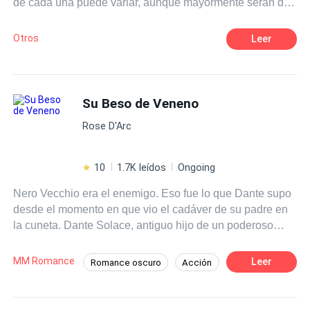
de cada una puede variar, aunque mayormente serán de
suspenso.
Otros
Leer
Su Beso de Veneno
Rose D'Arc
10
1.7K leídos
Ongoing
Nero Vecchio era el enemigo. Eso fue lo que Dante supo
desde el momento en que vio el cadáver de su padre en
la cuneta. Dante Solace, antiguo hijo de un poderoso
capo de la mafia, se mueve al margen de la vida que una
vez conoció y se convierte en asesino a sueldo. Sin
MM Romance
Leer
Romance oscuro
Acción
embargo, uno de sus objetivos le acerca al pasado con el
Contemporánea
Mafia
Dominante
que tiene pesadillas todas las noches. Y esta vez no
puede escapar de Nero. Esta vez, Dante se promete a sí
Deseo de Control
MxM