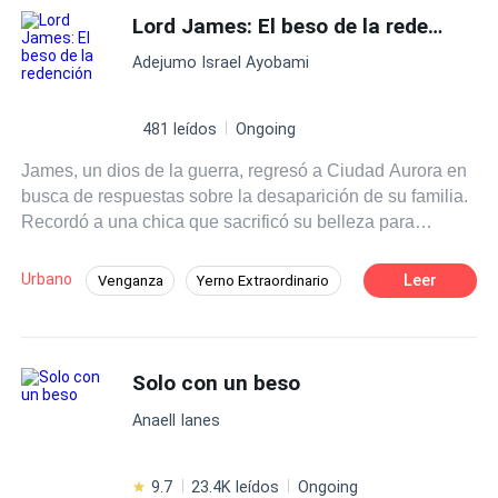
mismo que matará al capo de la mafia que se ha
Lord James: El beso de la redención
De Odio al Amor
Relación Retorcida
apoderado de su mente. Cuando los secretos se revelan
Adejumo Israel Ayobami
y los acontecimientos del pasado parecen repetirse,
Dante se ve obligado a trabajar con el hombre al que
intenta odiar para labrarse un camino más allá de la
481 leídos
Ongoing
muerte y la deshonra. Sus personalidades chocan entre
James, un dios de la guerra, regresó a Ciudad Aurora en
sí, pero la atracción es magnética. Dante está fascinado
busca de respuestas sobre la desaparición de su familia.
por el escurridizo capo de la mafia, pero no debería
Recordó a una chica que sacrificó su belleza para
estarlo. Nero es el enemigo.... ¿O no?
salvarlo de un edificio en llamas. Un sabio le dijo que un
beso suyo le devolvería la memoria. Ahora, James
Urbano
Leer
Venganza
Yerno Extraordinario
anhela ese beso y hacerla feliz, a pesar de que otros la
Dios de la Guerra
Identidad oculta
tratan mal por su apariencia.
Acción
Solo con un beso
Anaell Ianes
9.7
23.4K leídos
Ongoing