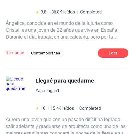
9.8
36.8K leídos
Completed
Ángelica, conocida en el mundo de la lujuria como
Cristal, es una joven de 22 años que vive en España.
Durante el día, trabaja en una cafetería, pero por la
noche, se convierte en stripper. No es una elección
voluntaria; ha caído en las garras de la mafia blanca.
Romance
Leer
Contemporánea
Luciano De Lucca, un poderoso mafioso temido en toda
Romance oscuro
Mafia
Europa, no se deja intimidar por nadie. Sin embargo, todo
cambia cuando presencia el sensual baile de la bella
POV en primera persona
Venganza
Ángelica. Algo extraño despierta en él, llevándolo a
Llegué para quedarme
CEO
Traición
Perdón
enfrentarse a problemas con la misma mafia blanca.
Despiadado
Yasmingch1
10
15.4K leídos
Completed
Aurora una joven que con un pasado difícil ha logrado
salir adelante y graduarse de arquitecta como una de las
mejores estudiantes conocerá la noche de la fiesta a su