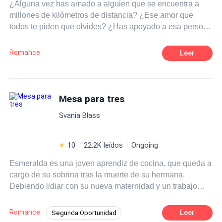
¿Alguna vez has amado a alguien que se encuentra a
millones de kilómetros de distancia? ¿Ese amor que
todos te piden que olvides? ¿Has apoyado a esa persona
cuando no siquiera sabe de tu existencia? ¿O defendido
a alguien imposible? Pues te diré algo, esa es la rutina
Romance
Leer
de una fan. ¿Pero que pasaría si un día tu sueño se hace
realidad? ¿O que ocurriría si de repente aquel pilar
donde te sostenía se derrumban te tus ojos? Tal vez sería
mejor renunciar a todo.
Mesa para tres
Svania Blass
10
22.2K leídos
Ongoing
Esmeralda es una joven aprendiz de cocina, que queda a
cargo de su sobrina tras la muerte de su hermana.
Debiendo lidiar con su nueva maternidad y un trabajo
que no le deja tiempo ni para hacer las compras, conoce
a Héctor, CEO de una prestigiosa cadena hotelera que,
Romance
Leer
Segunda Oportunidad
impactado por las habilidades culinarias de Esmeralda,