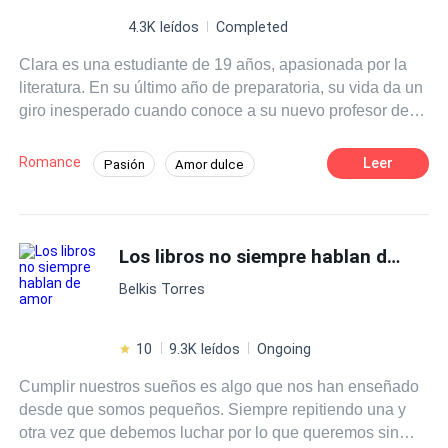
4.3K leídos
Completed
Clara es una estudiante de 19 años, apasionada por la
literatura. En su último año de preparatoria, su vida da un
giro inesperado cuando conoce a su nuevo profesor de
literatura, el Sr. Martínez, un hombre carismático y
talentoso que despierta en ella una admiración profunda.
Romance
Leer
Pasión
Amor dulce
A medida que las clases avanzan Clara se siente cada
Chica buena
Profesor
vez más atraída por su forma de enseñar y su manera de
ver el mundo.
Diferencia de Edad
Campus
Los libros no siempre hablan de amor
Primer Amor
Belkis Torres
10
9.3K leídos
Ongoing
Cumplir nuestros sueños es algo que nos han enseñado
desde que somos pequeños. Siempre repitiendo una y
otra vez que debemos luchar por lo que queremos sin