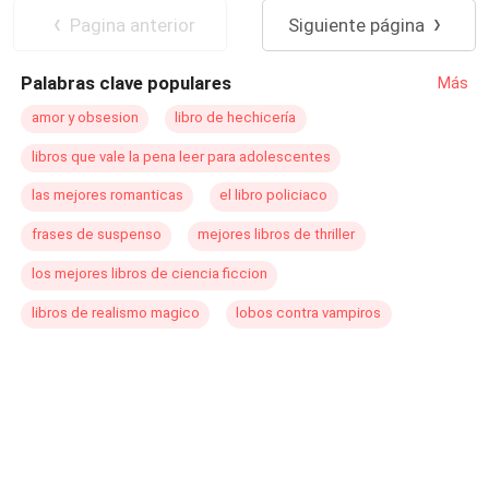
Yolanda era nuestro hijo, solo le quedó decir que el
Pagina anterior
Siguiente página
nonato fue bueno y tendría fortuna en su próxima vida,
pero a pesar de su arrepentimiento siguió preparando su
Palabras clave populares
Más
boda, mientras mi espíritu se iba desvaneciendo. Durante
la boda, Carlos expuso todos los actos malvados de
amor y obsesion
libro de hechicería
Yolanda y, en su último arrepentimiento, la arrastró con él
libros que vale la pena leer para adolescentes
desde la azotea. Ella murió instantáneamente, pero
Carlos sobrevivió condenado a vivir como un vegetal.
las mejores romanticas
el libro policiaco
frases de suspenso
mejores libros de thriller
los mejores libros de ciencia ficcion
libros de realismo magico
lobos contra vampiros