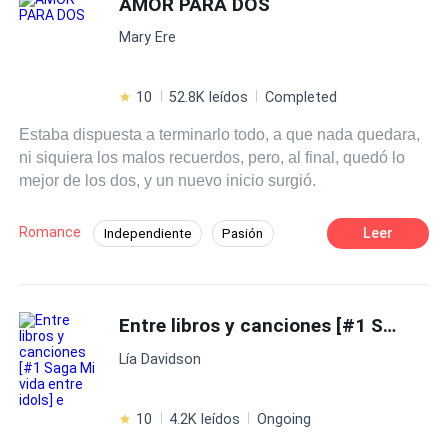
AMOR PARA DOS
Matrimonio por Contrato
De Odio al Amor
Pero la línea que separa su amor falso de una tensión
Relación Retorcida
Mary Ere
real y vertiginosa comienza a difuminarse. Un contacto
duradero, un beso robado en la oscuridad y secretos
susurrados en la oscuridad... Ninguna de estas cosas
10
52.8K leídos
Completed
estaba escrita con letras minúsculas. Lo más peligroso
Estaba dispuesta a terminarlo todo, a que nada quedara,
para ellos en este momento no es que se descubra su
ni siquiera los malos recuerdos, pero, al final, quedó lo
mentira; sino la horrible y inequívoca verdad: están
mejor de los dos, y un nuevo inicio surgió.
enamorándose de la única persona a quien les dijeron
que se mantuvieran alejados. Un matrimonio basado en
el odio. Un amor construido sobre secretos.
Romance
Leer
Independiente
Pasión
Segunda Oportunidad
Rebelde
CEO
Traición
Ritmo Rápido
Venganza
Entre libros y canciones [#1 Saga Mi vida entre idols] e
Acción
Lía Davidson
10
4.2K leídos
Ongoing