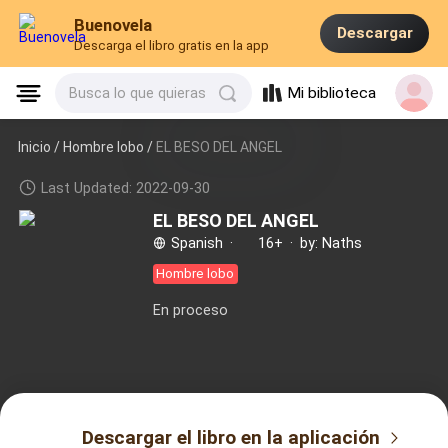
Buenovela
Descargar
Descarga el libro gratis en la app
Mi biblioteca
Busca lo que quieras
Inicio /
Hombre lobo
/
EL BESO DEL ANGEL
Last Updated: 2022-09-30
EL BESO DEL ANGEL
Spanish
·
16+
·
by: Naths
Hombre lobo
En proceso
Descargar el libro en la aplicación