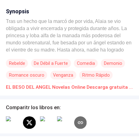
Synopsis
Tras un hecho que la marcó de por vida, Alaia se vio
obligada a vivir encerrada y protegida durante años. La
princesa y loba alfa de la manada más poderosa del
mundo sobrenatural, fue besada por un ángel estando en
el vientre de su madre. Hasta ahora, nadie ha logrado
saber el propósito de ese acto, debido a que la pareja
Rebelde
De Débil a Fuerte
Comedia
Demonio
destinada de Alaia es el ser más perverso que existe...: El
emperador de los demonios. Zain es la oscuridad
Romance oscuro
Venganza
Ritmo Rápido
personificada; jura que borrará la marca que dejó el ángel
en su pareja sin importar lo que deba hacer para
Diferencia de Edad
Vampiro
EL BESO DEL ANGEL Novelas Online Descarga gratuita de PDF
conseguirlo. Por eso, elabora un plan macabro jugando
con la mente de la cachorra para enamorarla a como dé
lugar sin que ella perciba que él, es el hombre a quien
Comparitr los libros en:
más aborrece. Cuando Alaia descubra que el ser al que
odia desde pequeña, en realidad es al que más ama
gracias a las tretas que utilizó para enamorarla, ¿podrá
perdonarlo creyendo que ha jugado con sus sentimientos