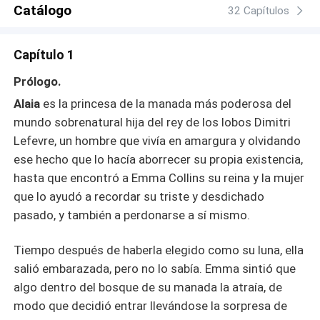
para vengarse de su padre? En el momento que el ángel
Catálogo
32 Capítulos
aparezca... ¿Se rendirá Zain dejándole el camino libre o
luchará por recuperar al amor de su vida?
Capítulo 1
Prólogo.
Alaia
es la princesa de la manada más poderosa del
mundo sobrenatural hija del rey de los lobos
Dimitri
Lefevre, un hombre que vivía en amargura y olvidando
ese hecho que lo hacía aborrecer su propia existencia,
hasta que encontró a Emma Collins su reina y la mujer
que lo ayudó a recordar su triste y desdichado
pasado, y también a perdonarse a sí mismo.
Tiempo después de haberla elegido como su luna, ella
salió embarazada, pero no lo sabía.
Emma sintió que
algo dentro del bosque de su manada la atraía, de
modo que decidió entrar llevándose la sorpresa de