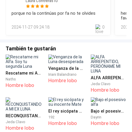
Laura Contreras10
ya que tiene muy por seguro que es la mujer que ocupa el
lugar que le corresponde a ella en la cama de su pareja
porque no la continúas por fa no te olvides
hermo
destinada.—No sé, pero es muy normal aquí. Siempre creía
favor
que el infierno era distinto a la tierra y aquí todos viven
capit
2024-11-27 09:24:18
0
2023-
como humanos a excepción que pas
También te gustarán
Venganza de la Luna desesperada
Rescatame mi Alfa. Soy tu segunda Luna
Iriani Balandrano
ALFA ARREPENTIDO, PERDÓNAME MI LUNA
Naths
Hombre lobo
Jeda Clavo
Hombre lobo
Hombre lobo
El rey sicópata y su inocente Mate
Bajo el posesivo alfa
RECONQUISTANDO A MI EX LUNA
192
Dayrin
Jeda Clavo
Hombre lobo
Hombre lobo
Hombre lobo