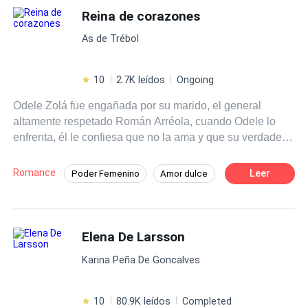
mejor renunciar a todo.
Reina de corazones
As de Trébol
10
2.7K leídos
Ongoing
Odele Zolá fue engañada por su marido, el general
altamente respetado Román Arréola, cuando Odele lo
enfrenta, él le confiesa que no la ama y que su verdadero
amor es la teniente Sabina Lara, en medio de su
discusión, son atacados por miembros de la organización
Romance
Leer
Poder Femenino
Amor dulce
criminal "La Baraja". Impotente, ve cómo Román salva a
CEO
Héroe / Heroína:
Mafia
Sabina en lugar de a ella y es herida de muerte. Sin
poder hacer nada, Román la abandona sabiendo que
De Odio al Amor
Venganza
morirá y a Odele se le rompe el corazón una vez más.
Elena De Larsson
Desafío a las Expectativas
Más tarde, Odele despierta en un basurero en otro país,
Karina Peña De Goncalves
no sabe cómo llegó a ahí, pero está viva y parece que
jamás fue herida. Sin dinero, contactos y sin hablar el
idioma de ese lugar, Odele se hace una promesa: Volverá
10
80.9K leídos
Completed