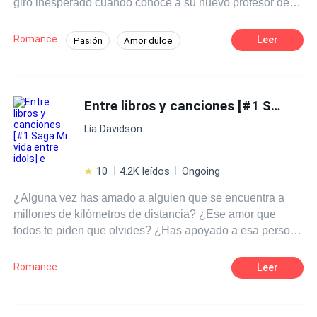
giro inesperado cuando conoce a su nuevo profesor de
literatura, el Sr. Martínez, un hombre carismático y
talentoso que despierta en ella una admiración profunda.
Romance
Leer
Pasión
Amor dulce
A medida que las clases avanzan Clara se siente cada
Chica buena
Profesor
vez más atraída por su forma de enseñar y su manera de
ver el mundo.
Diferencia de Edad
Campus
Entre libros y canciones [#1 Saga Mi vida entre idols] e
Primer Amor
Lía Davidson
10
4.2K leídos
Ongoing
¿Alguna vez has amado a alguien que se encuentra a
millones de kilómetros de distancia? ¿Ese amor que
todos te piden que olvides? ¿Has apoyado a esa persona
cuando no siquiera sabe de tu existencia? ¿O defendido
a alguien imposible? Pues te diré algo, esa es la rutina
Romance
Leer
de una fan. ¿Pero que pasaría si un día tu sueño se hace
realidad? ¿O que ocurriría si de repente aquel pilar
donde te sostenía se derrumban te tus ojos? Tal vez sería