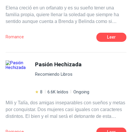
a su país y se vengará de todo el mal que le hicieron.
Elena creció en un orfanato y es su sueño tener una
familia propia, quiere llenar la soledad que siempre ha
sentido aunque cuenta a Brenda y Belinda como si
fueran sus hermanas, ahora es divorciada, conoce a
Bernhard Larsson un maduro y muy guapo magnate
Romance
Leer
hotelero que está disponible para ella si desea vivir una
aventura sin tapujos. Elena fiel a sus convicciones lo
rechazará, sin embargo, conocerá a Pablo Larsson un
apuesto arquitecto y ella no podrá resistirse a entregarse
Pasión Hechizada
a la aventura. ¿Qué hará Elena al estar entre estos
Recomiendo Libros
apuestos Larsson? Primera entrega de la saga chicas de
orfanato.
8
6.6K leídos
Ongoing
Mili y Talía, dos amigas inseparables con sueños y metas
por conquistar. Dos mujeres casi iguales con caracteres
distintos. El bien y el mal será el detonante de esta
novela, donde ambas, sumergidas por una misma pasión,
lucharán para poder pertenecer al corazón del único
Romance
Leer