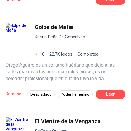
hombre perfecto que ambas soñaron tener. Una
representará la luz y la otra la oscuridad, sumergidas a
sus grandes deseos y tentaciones, le darán origen a una
pasión hechizada.
Golpe de Mafia
Karina Peña De Goncalves
10
22.7K leídos
Completed
Diego Aguirre es un solitario huérfano que dejó a las
calles gracias a las artes marciales mixtas, es un
peleador profesional que en cuanto tuvo la vida
encaminada, con un buen trabajo y estabilidad como
gerente del gym del hotel Larsson Milán, lo arruinó al
Romance
Leer
Despiadado
Poder Femenino
meterse en problemas con un peligroso mafioso; el
Amor Prohibido
Rebelde
Mafia
enigmático Halcón, pensó que iba a morir al desafiarlo,
pero sobrevive y decide enmendar su vida. Rebeka
Contemporánea
Pasión
Larsson en una joven millonaria, hermosa y valiente que
El Vientre de la Venganza
ha sido desde siempre una tentación para él, sus
Sofía de Orellana