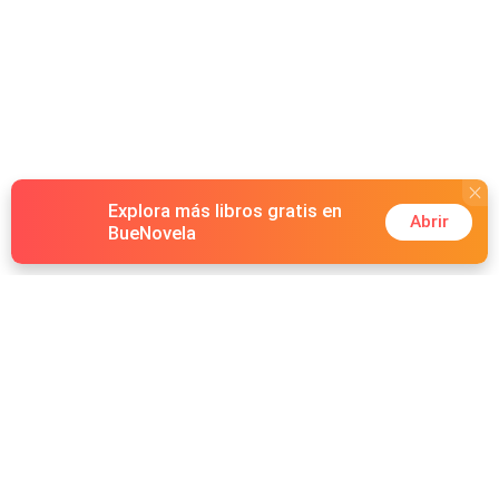
Explora más libros gratis en
Abrir
BueNovela
Hot Genres
Romance
Recursos
Hombre lobo