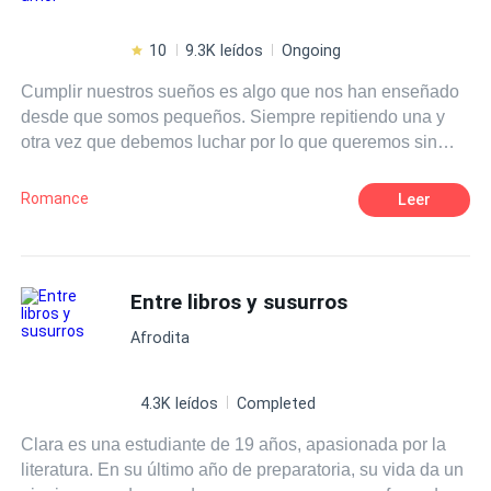
10
9.3K leídos
Ongoing
Cumplir nuestros sueños es algo que nos han enseñado
desde que somos pequeños. Siempre repitiendo una y
otra vez que debemos luchar por lo que queremos sin
importar lo que cueste. Eso era justo lo que Isla Harper
tenía en mente cuando se subió a un avión para ir al otro
Romance
Leer
extremo del país, para perseguir eso que tanto anhelaba.
Lo que no se imaginó jamás era que, junto con los logros
de su naciente carrera como escritora vendrían muchas
cosas más, nuevas amistades, nuevos gustos, pero sobre
Entre libros y susurros
todo, algo sobre lo que solamente había escrito y leído: el
Afrodita
amor. ¿Es posible que los sueños se cumplan? Pero,
sobre todo, ¿puede ir el amor de la mano de nuestros
deseos?
4.3K leídos
Completed
Clara es una estudiante de 19 años, apasionada por la
literatura. En su último año de preparatoria, su vida da un