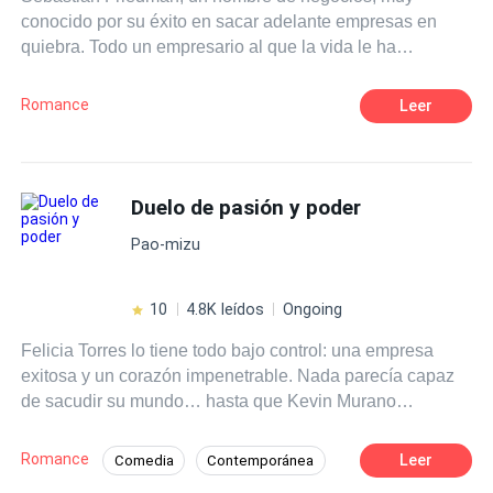
conocido por su éxito en sacar adelante empresas en
quiebra. Todo un empresario al que la vida le ha
enseñado que amar es para débiles, pero muy dentro de
él espera algún dia encontrar el amor, aunque no lo
Romance
Leer
acepte ni el mismo. Un accidente provocado por un
traidor de su círculo lo acerca a la vida de Lizandra
James, una chica con tantos problemas, oculta entre
sombras, que al querer escapar de uno de ellos la lleva a
Duelo de pasión y poder
conocerlo. Los dos no saben que pasa, no logran
Pao-mizu
comprender si la culpa, el agradecimiento o algo mas los
hace sentir aquello tan especial que muchos llaman
amor. Los dos no saben que pasa, no comprenden como
10
4.8K leídos
Ongoing
es que una sola persona pudo reparar aquello que una
Felicia Torres lo tiene todo bajo control: una empresa
vez creian roto, y dar paso a sus verdaderos sentimientos
exitosa y un corazón impenetrable. Nada parecía capaz
y verdaderas emociones.
de sacudir su mundo… hasta que Kevin Murano
apareció. Joven, irresistible y demasiado cercano a su
nuevo proyecto, Kevin guarda un secreto que puede
Romance
Leer
Comedia
Contemporánea
destruirlo todo. Lo que empieza como una amenaza,