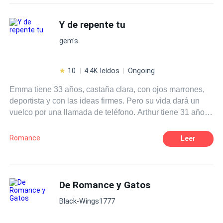
donde te sostenía se derrumban te tus ojos? Tal vez sería
mejor renunciar a todo.
Y de repente tu
gem's
10
4.4K leídos
Ongoing
Emma tiene 33 años, castaña clara, con ojos marrones,
deportista y con las ideas firmes. Pero su vida dará un
vuelco por una llamada de teléfono. Arthur tiene 31 años,
moreno, con ojos azules como el mar, corredor y
boxeador, su vida está patas arriba pero tiene sus
Romance
Leer
objetivos claros. Ella es española, él ruso. Hacía más de
10 años que no se veían ni sabían nada el uno del otro.
Qué pasará cuando por causas del destino se
reencuentran? Lograrán reconocerse? Estarán sus vidas
De Romance y Gatos
entrelazadas hasta el fin de sus días? Lograrán sus
Black-Wings1777
objetivos o se quedarán por el camino?