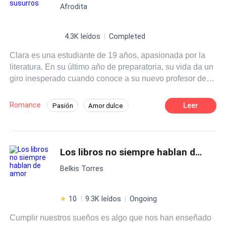
Afrodita
4.3K leídos
Completed
Clara es una estudiante de 19 años, apasionada por la
literatura. En su último año de preparatoria, su vida da un
giro inesperado cuando conoce a su nuevo profesor de
literatura, el Sr. Martínez, un hombre carismático y
talentoso que despierta en ella una admiración profunda.
Romance
Leer
Pasión
Amor dulce
A medida que las clases avanzan Clara se siente cada
Chica buena
Profesor
vez más atraída por su forma de enseñar y su manera de
ver el mundo.
Diferencia de Edad
Campus
Los libros no siempre hablan de amor
Primer Amor
Belkis Torres
10
9.3K leídos
Ongoing
Cumplir nuestros sueños es algo que nos han enseñado