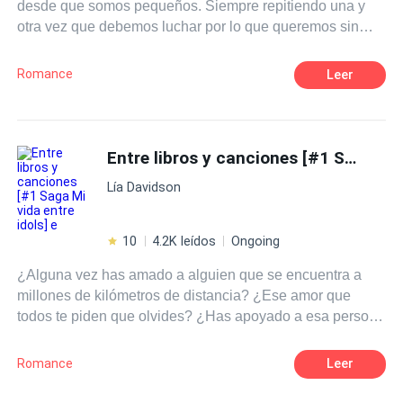
desde que somos pequeños. Siempre repitiendo una y
otra vez que debemos luchar por lo que queremos sin
importar lo que cueste. Eso era justo lo que Isla Harper
tenía en mente cuando se subió a un avión para ir al otro
Romance
Leer
extremo del país, para perseguir eso que tanto anhelaba.
Lo que no se imaginó jamás era que, junto con los logros
de su naciente carrera como escritora vendrían muchas
cosas más, nuevas amistades, nuevos gustos, pero sobre
Entre libros y canciones [#1 Saga Mi vida entre idols] e
todo, algo sobre lo que solamente había escrito y leído: el
Lía Davidson
amor. ¿Es posible que los sueños se cumplan? Pero,
sobre todo, ¿puede ir el amor de la mano de nuestros
deseos?
10
4.2K leídos
Ongoing
¿Alguna vez has amado a alguien que se encuentra a
millones de kilómetros de distancia? ¿Ese amor que
todos te piden que olvides? ¿Has apoyado a esa persona
cuando no siquiera sabe de tu existencia? ¿O defendido
a alguien imposible? Pues te diré algo, esa es la rutina
Romance
Leer
de una fan. ¿Pero que pasaría si un día tu sueño se hace
realidad? ¿O que ocurriría si de repente aquel pilar