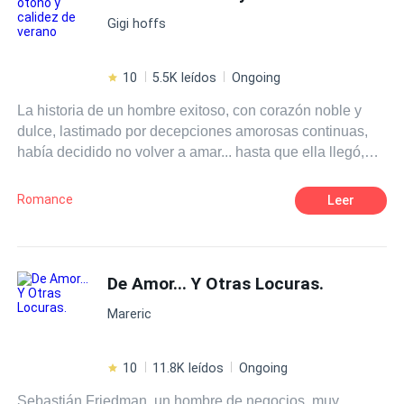
perseguirlo debido al hecho de que en la escuela era
Matrimonio por Contrato
Gigi hoffs
conocido como el chico .~~~~~ Contiene las tres series
de libros. Disfrutar :)
10
5.5K leídos
Ongoing
La historia de un hombre exitoso, con corazón noble y
dulce, lastimado por decepciones amorosas continuas,
había decidido no volver a amar... hasta que ella llegó,
una chica libre, independiente, espontánea, aventurera,
nada parecido a lo que el había tenido en su vida, por lo
Romance
Leer
que no advirtió que tocará los límites de un amor jamás
experimentado, ¿desbordaran ambos el amor, deseo y
locura del uno por el otro?, ¿aprenderán a amar de
nuevo?
De Amor... Y Otras Locuras.
Mareric
10
11.8K leídos
Ongoing
Sebastián Friedman, un hombre de negocios, muy