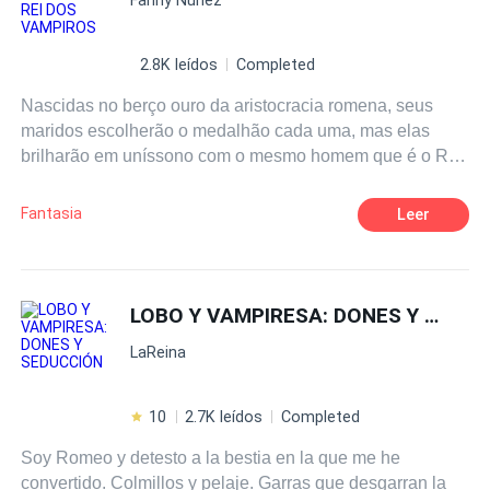
já estaria estrangulado no fundo do mar... Eu não me
importo de estar no inferno só para te ver bem."
2.8K leídos
Completed
Nascidas no berço ouro da aristocracia romena, seus
maridos escolherão o medalhão cada uma, mas elas
brilharão em uníssono com o mesmo homem que é o Rei
da Transilvânia, que alguns anos antes sofreu a perda
sua amada esposa nas garras licantropos e foi devastado
Fantasia
Leer
pela dor. Dominik deve protegê-las e ensiná-las a
agradá-lo. Uma delas é reivindicada pelo rei licantropo e
haverá sequestro, dor, medo, justiça, mas o amor é
verdadeiro e está destinado a que nem mesmo o mais
LOBO Y VAMPIRESA: DONES Y SEDUCCIÓN
forte seja capaz de lidar com esse amor verdadeiro.
LaReina
10
2.7K leídos
Completed
Soy Romeo y detesto a la bestia en la que me he
convertido. Colmillos y pelaje. Garras que desgarran la