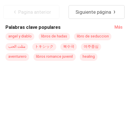
enfermedad de una de las personitas que más quería en
Segunda Oportunidad
Rebelde
CEO
el mundo, lo obligó a reencontrarse con ella: Isabella
Diferencia de Edad
Ritmo Rápido
Pagina anterior
Siguiente página
Valenti, Bells, la mujer que más odiaba y la única que
podía ayudarlo. Quizás Stefano se tragara su orgullo por
Palabras clave populares
Más
un tiempo, pero el rencor... el rencor de un Di Sávallo no
conocía límites, y pronto se daría cuenta de que aquella
angel y diablo
libros de hadas
libro de seduccion
nueva oportunidad con la mujer que había amado... venía
مثلث الحب
トキシック
복수극
여주중심
con desafíos difíciles de vencer.
aventurero
libros romance juvenil
healing