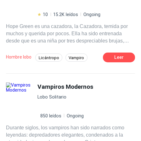
10
15.2K leídos
Ongoing
Hope Green es una cazadora, la Cazadora, temida por
muchos y querida por pocos. Ella ha sido entrenada
desde que es una niña por tres despreciables brujas,
quienes la han instruido en el arte de cazar, mutilar y
matar. Debido a un pequeño desliz la Cazadora termina
Hombre lobo
Leer
Licántropo
Vampiro
en garras de una poderosa manada, donde, entre sus
De Débil a Fuerte
Romance oscuro
integrantes, tanto licántropos como vampiros, aprenderá
que no todos son como las criaturas que le pintaron de
Cazador
Traición
niña, así como también encontrará lo que buscaba sin
Vampiros Modernos
POV en primera persona
Poder Femenino
saberlo. No todo será un camino de rosas, pues
Venganza
Lobo Solitario
encontrará amigos con segundas intenciones, quienes
solo la llevarán a sufrir constantes decepciones y dolores,
tanto del corazón como físicos. ¿Estás dispuesto a
850 leídos
Ongoing
conocer su historia?
Durante siglos, los vampiros han sido narrados como
leyendas: depredadores elegantes, condenados a la