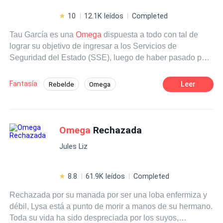
10
12.1K leídos
Completed
Tau García es una
Omega
dispuesta a todo con tal de
lograr su objetivo de ingresar a los Servicios de
Seguridad del Estado (SSE), luego de haber pasado por
el Ejército. Se deberá enfrentar a diversos obstáculos y
tratará de ignorar tanto su naturaleza, como al Alfa que
Fantasía
Leer
Rebelde
Omega
aparece en su vida, para lograr su sueño.
Poder Femenino
Contemporánea
Ritmo Rápido
Independiente
Omega
Rechazada
Jules Liz
8.8
61.9K leídos
Completed
Rechazada por su manada por ser una loba enfermiza y
débil, Lysa está a punto de morir a manos de su hermano.
Toda su vida ha sido despreciada por los suyos,