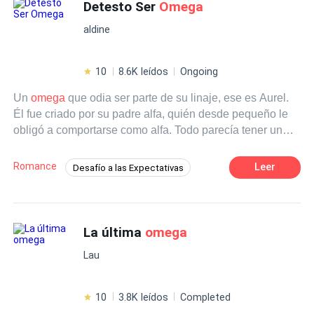
Detesto Ser
Omega
aldine
10
8.6K leídos
Ongoing
Un
omega
que odia ser parte de su linaje, ese es Aurel.
Él fue criado por su padre alfa, quién desde pequeño le
obligó a comportarse como alfa. Todo parecía tener un
buen transcurso hasta que el día de revelación de linajes,
la Luna puso a Aurel como
omega
; todo su mundo se
Romance
Leer
Desafío a las Expectativas
derrumbo y recibió la espalda de su familia. Stephen es
Aventurera
De Odio al Amor
Omega
un alfa que ha estado enamorado de Aurel incluso antes
de saber el linaje al que pertenecia, pero Aurel no planea
Alfa
Diferencia de Edad
Comedia
caer ante los encantos del alfa y Stephen está dispuesto
La última
omega
Contemporánea
Rebelde
a todo para que vuelva a ser feliz.
Lau
10
3.8K leídos
Completed