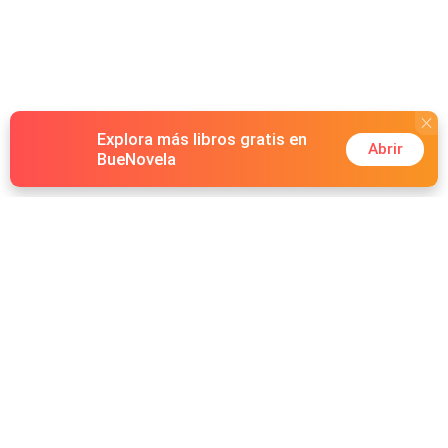
Explora más libros gratis en
Abrir
BueNovela
Hot Genres
Romance
Recursos
Hombre lobo
Palabras clave
Redes Sociales
Mafia
Búsquedas calientes