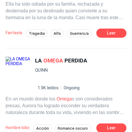
Ella ha sido odiada por su familia, rechazada y
desterrada por su destinado quien convierte a su
hermana en la luna de la manda. Casi muere tras este
suceso, pero milagrosamente despierta en una
habitación desconocida. No sabe qué va ha hacer ahora
Fantasía
Leer
Tragedia
Alfa
Guerrero/a
ni como será su vida. ¿Qué hará cuando su destinado
Venganza
Rechazo
vuelva a buscarla? ¿Lo dejará entrar nuevamente en su
corazón o vendrá un nuevo amor a sanar las heridas de
su corazón?
LA
OMEGA
PERDIDA
QUINN
1.5K leídos
Ongoing
En un mundo donde los
Omega
s son considerados
presas, Aurora ha logrado esconder su verdadera
naturaleza durante toda su vida, viviendo en las sombras
para evitar ser capturada. Sin embargo, su secreto es
revelado por un Alfa despiadado y peligroso, quien no
Hombre lobo
Leer
Acción
Romance oscuro