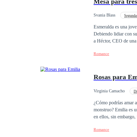
Mesa para tre
Svania Blass
Segunda
Independiente
Co
Esmeralda es una joven
Debiendo lidiar con su
a Héctor, CEO de una p
organiza un reality sh
Romance
también desafiar a su 
Rosas para Em
Virginia Camacho
Di
Rebelde
Primer 
¿Cómo podrías amar a
monstruo? Emilia es un
en ellos, sin embargo
mujer recoger todos lo
Romance
que le causó todo ese 