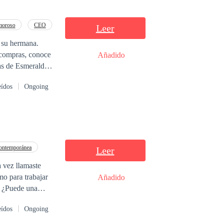
moroso
CEO
Leer
e su hermana.
s compras, conoce
Añadido
as de Esmeralda,
su corazón, sino
eídos
Ongoing
ontemporánea
Leer
 vez llamaste
mo para trabajar
Añadido
. ¿Puede una
onar a la persona
eídos
Ongoing
o de tus lágrimas,