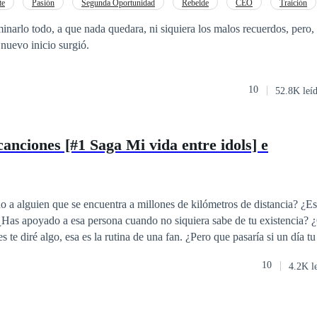
ruido sobre secretos.
te
Pasión
Segunda Oportunidad
Rebelde
CEO
Traición
n
inarlo todo, a que nada quedara, ni siquiera los malos recuerdos, pero, 
 nuevo inicio surgió.
10
52.8K leí
canciones [#1 Saga Mi vida entre idols] e
 a alguien que se encuentra a millones de kilómetros de distancia? ¿E
 ¿Has apoyado a esa persona cuando no siquiera sabe de tu existencia? 
ría si de repente aquel pilar donde te sostenía se derrumban te tus ojos?
10
4.2K l
.