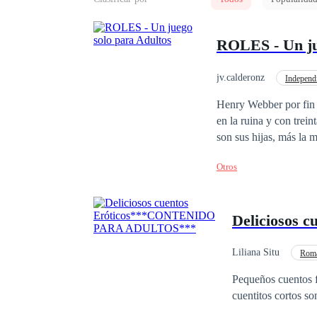
ROLES - Un ju
jv.calderonz
Independ
Poder Femenino
Henry Webber por fin 
en la ruina y con trei
son sus hijas, más la 
de estar cesante y lle
Otros
empresa de publicidad.
suerte puede ver a sus
vuelto y está de regre
Deliciosos
de cambiar, abrieron n
publicidad. ¡Y lo cons
que también debe ocupa
Liliana Situ
Roma
su carácter, tiene pin
Amor Prohibido
Pequeños cuentos 
importar menos lo que 
cuentitos cortos s
hombre, hasta una noch
sobre él, incluso… fuer