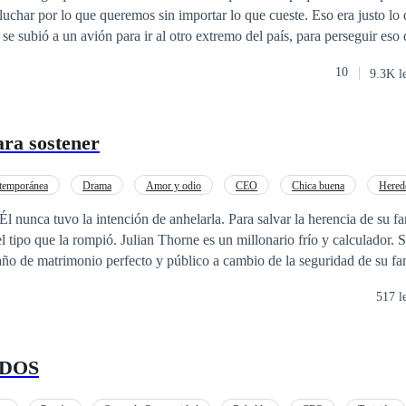
 lo que queremos sin importar lo que cueste. Eso era justo lo que Isla Harper
se subió a un avión para ir al otro extremo del país, para perseguir eso 
 imaginó jamás era que, junto con los logros de su naciente carrera com
10
9.3K l
 más, nuevas amistades, nuevos gustos, pero sobre todo, algo sobre lo
odo, ¿puede ir el amor de la
eos?
ara sostener
temporánea
Drama
Amor y odio
CEO
Chica buena
Hered
o
De Odio al Amor
Relación Retorcida
intención de anhelarla. Para salvar la herencia de su familia, Elena Vega
el tipo que la rompió. Julian Thorne es un millonario frío y calculador. 
 año de matrimonio perfecto y público a cambio de la seguridad de su fa
nía; todo es un espectáculo para las cámaras. Ella entra en su mundo de lujo
517 l
ira como su única protección. Pero la línea que separa su amor falso de 
 difuminarse. Un contacto duradero, un beso robado en la oscuridad y 
.. Ninguna de estas cosas estaba escrita con letras minúsculas. Lo más peligroso
 DOS
ento no es que se descubra su mentira; sino la horrible y inequívoca ve
ica persona a quien les dijeron que se mantuvieran alejados. Un matri