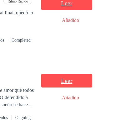
Ritmo Rápido
Leer
al final, quedó lo
Añadido
dos
Completed
Leer
se amor que todos
¿O defendido a
Añadido
 Tal vez sería
eídos
Ongoing