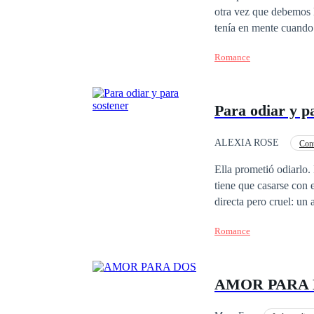
otra vez que debemos luchar por
tenía en mente cuando 
anhelaba. Lo que no se
Romance
vendrían muchas cosas
había escrito y leído: el amor. ¿Es posible que los sueños se cumplan? Pero, sobre t
mano de nuestros des
Para odiar y p
ALEXIA ROSE
Con
Matrimonio por Contrat
Ella prometió odiarlo. Él nunca tuvo la 
tiene que casarse con 
directa pero cruel: un
sentimientos ni verdadera cerca
Romance
frío, aferrándose a su 
vertiginosa comienza a
susurrados en la oscuridad.
AMOR PARA
para ellos en este mom
enamorándose de la ún