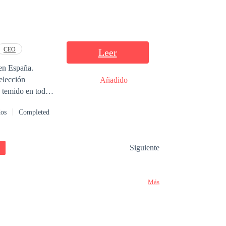
CEO
Leer
 en España.
 elección
Añadido
o temido en toda
baile de la bella
dos
Completed
fia blanca.
Siguiente
Más