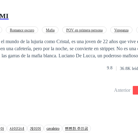
tud d tu felicidad. ¿Quién sabe?
 MI
Romance oscuro
Mafia
POV en primera persona
Venganza
Despiadado
el mundo de la lujuria como Cristal, es una joven de 22 años que vive
 en una cafetería, pero por la noche, se convierte en stripper. No es una
n las garras de la mafia blanca. Luciano De Lucca, un poderoso mafios
imidar por nadie. Sin embargo, todo cambia cuando presencia el sensual 
9.8
36.8K leí
 despierta en él, llevándolo a enfrentarse a problemas con la misma ma
Anterior
아
사이다녀
게이머
cavaleiro
뻔뻔한 주인공