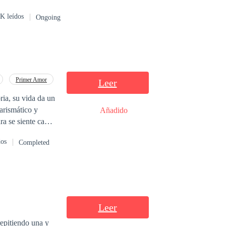
K leídos
Ongoing
Primer Amor
Leer
ria, su vida da un
arismático y
Añadido
ra se siente cada
dos
Completed
Leer
epitiendo una y