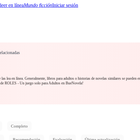
Mundo ficción
Iniciar sesión
elacionadas
BTQ+
YA/TEEN
Paranormal
Misterio/Thriller
Oriental
Juegos
Historia
MM
las lea en línea. Generalmente, libros para adultos o historias de novelas similares se pueden e
esde ROLES - Un juego solo para Adultos en BueNovela!
Completo
d
Recomendación
Evaluación
Última actualización