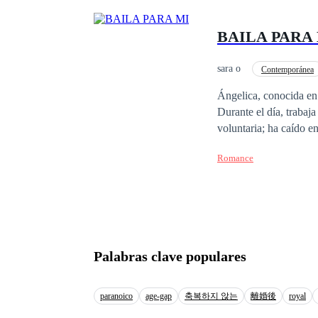
hoy podría ser la pleni
BAILA PARA
sara o
Contemporánea
Traición
Perdón
Ángelica, conocida en 
Durante el día, trabaja
voluntaria; ha caído e
Europa, no se deja int
Romance
Ángelica. Algo extraño
Palabras clave populares
paranoico
age-gap
축복하지 않는
離婚後
royal