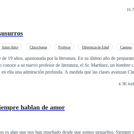
16.7
 susurros
Amor dulce
Chica buena
Profesor
Diferencia de Edad
Campus
e de 19 años, apasionada por la literatura. En su último año de preparato
 conoce a su nuevo profesor de literatura, el Sr. Martínez, un hombre c
a en ella una admiración profunda. A medida que las clases avanzan Cla
u forma de enseñar y su manera de ver el mundo.
4.3K leí
siempre hablan de amor
os es algo que nos han enseñado desde que somos pequeños. Siempre r