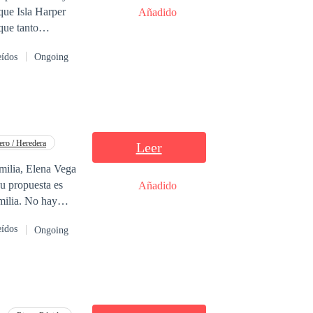
Añadido
que tanto
o escritora
eídos
Ongoing
 que solamente
ero / Heredera
Leer
Su propuesta es
Añadido
milia. No hay
eídos
Ongoing
una tensión real y
secretos
rdad: están
monio basado en