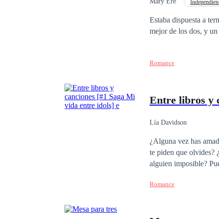
el odio. Un amor const
Mary Ere
Independien
Venganza
Acció
Estaba dispuesta a term
mejor de los dos, y un
Romance
Entre libros y 
Lía Davidson
¿Alguna vez has amado
te piden que olvides?
alguien imposible? Pues te diré algo, esa es la rutina de una fan. ¿Pero que pasaría si un día tu sueño se hace
realidad? ¿O que ocurri
Romance
mejor renunciar a todo