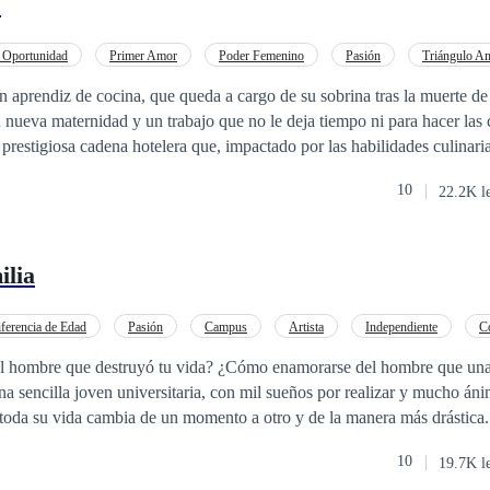
s
 Oportunidad
Primer Amor
Poder Femenino
Pasión
Triángulo A
ntemporánea
Profesor
 aprendiz de cocina, que queda a cargo de su sobrina tras la muerte d
 nueva maternidad y un trabajo que no le deja tiempo ni para hacer la
restigiosa cadena hotelera que, impactado por las habilidades culinari
ow con el que no solo desea atraer a la talentosa chef que ha aderezado 
10
22.2K l
madre para que los deje enamorarse y tener su vivir felices por siempre.
ilia
ferencia de Edad
Pasión
Campus
Artista
Independiente
C
Amor
Romance oscuro
l hombre que destruyó tu vida? ¿Cómo enamorarse del hombre que una
a sencilla joven universitaria, con mil sueños por realizar y mucho áni
, toda su vida cambia de un momento a otro y de la manera más drástica
s pedazos de su propia vida y volver a empezar? Peor aún, ¿puede perd
10
19.7K l
daño? El camino es largo y lleno de curvas, lo que una vez fue el motiv