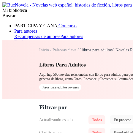
Mi biblioteca
Buscar
PARTICIPA Y GANA
Concurso
Para autores
Recompensas de autores
Para autores
Ranking
Navegar
Inicio /
Palabras clave /
"libros para adultos" Novelas R
Novelas
Cuentos Cortos
Todos
Romance
Hombre lobo
Mafia
Sistema
Fantasía
Urbano
LG
Libros Para Adultos
Aquí hay 500 novelas relacionadas con libros para adultos para que 
géneros de libros, como Otros, Romance. ¡Comience su lectura d
libros para adultos jovenes
Filtrar por
Actualizando estado
Todos
En proceso
Clasificar por
Todos
Popularida