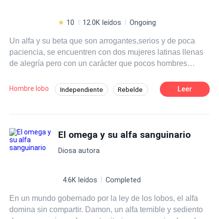
10
12.0K leídos
Ongoing
Un alfa y su beta que son arrogantes,serios y de poca
paciencia, se encuentren con dos mujeres latinas llenas
de alegría pero con un carácter que pocos hombres
soportan que pasara entre ellos. Podrán alfa y beta
conquistarlas antes que pase algo que todos ellos
Hombre lobo
Leer
Independiente
Rebelde
desconocen y sean separados...
Contemporánea
Poder Femenino
Pasión
Luna
El omega y su alfa sanguinario
Diosa autora
4.6K leídos
Completed
En un mundo gobernado por la ley de los lobos, el alfa
domina sin compartir. Damon, un alfa temible y sediento