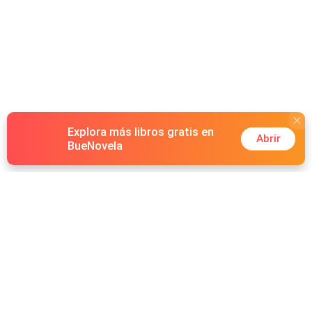
hombre del cual solo recuerda sus labios y el aroma de
su perfume. ¿Podrá ella encontrar a Wyatt King? ¿El
amor entre ambos hará mágico su reencuentro? ¿Wyatt
aceptará el cargo que conlleva una cría?
Explora más libros gratis en
Abrir
BueNovela
Hot Genres
Romance
Recursos
Hombre lobo