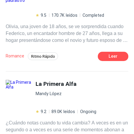
9.5
170.7K leídos
Completed
Olivia, una joven de 18 años, se ve sorprendida cuando
Federico, un encantador hombre de 27 años, llega a su
hogar presentándose como el novio y futuro esposo de su
madre. A medida que Olivia intenta adaptarse a esta
nueva dinámica familiar, descubre que sus encuentros
Romance
Leer
Ritmo Rápido
con Federico despiertan emociones que no esperaba. A
Diferencia de Edad
medida que su relación se desarrolla, Olivia se encuentra
atrapada en un torbellino de sentimientos encontrados,
POV en primera persona
Profesor
cuestionando lo que realmente significa el amor y la
La Primera Alfa
Amor Prohibido
Relación en la Oficina
lealtad en su vida, mientras navega por esta inesperada
Contemporánea
Mandy López
historia de corazones entrelazados.
9.2
89.0K leídos
Ongoing
¿Cuándo notas cuando tu vida cambia? A veces es en un
segundo o a veces es una serie de momentos abonan a