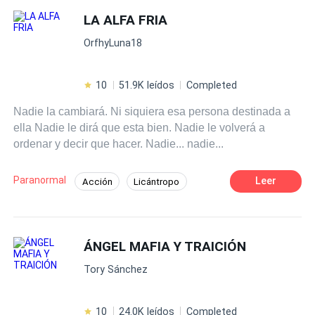
propiedad. Logan, decidido a cobrárselas a la niñita rica,
dándome las fuerzas para cruzar esa puerta hacia mi
LA ALFA FRIA
acepta el trato pensando que domará a la caprichosa
futuro.
OrfhyLuna18
heredera. Pero mientras la vida en el campo les ofrece
nuevos desafíos, una inesperada atracción comienza a
florecer entre ellos. Pero el malentendido hace que
10
51.9K leídos
Completed
ambos se separen cada vez más. Hasta que Savannah
Nadie la cambiará. Ni siquiera esa persona destinada a
está a punto de casarse con otro hombre mientras se
ella Nadie le dirá que esta bien. Nadie le volverá a
encuentra embarazada del hijo de Logan. ¿Podrá Logan
ordenar y decir que hacer. Nadie... nadie...
descubrir la verdad y reconquistar el amor de su vida? ¿O
su orgullo y terquedad serán más fuertes?
Paranormal
Leer
Acción
Licántropo
Poder Femenino
Drama
Venganza
ÁNGEL MAFIA Y TRAICIÓN
Tory Sánchez
10
24.0K leídos
Completed