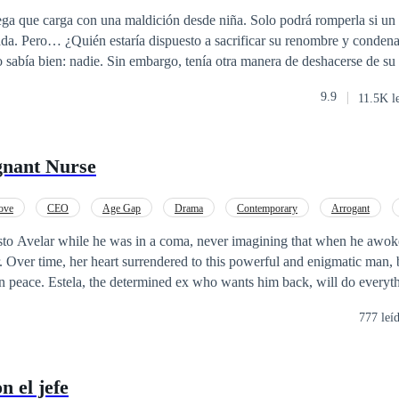
cción de Poder
ga que carga con una maldición desde niña. Solo podrá romperla si un A
da. Pero… ¿Quién estaría dispuesto a sacrificar su renombre y condena
o sabía bien: nadie. Sin embargo, tenía otra manera de deshacerse de su 
hadas habían perdido, un artefacto mágico capaz de conceder un único 
9.9
11.5K l
envuelta en una leyenda. Un Alfa poco común, con características vamp
eral cruel y despiadado. Su destino se cruza con el de Eira, y lo que
l sabor” de la joven pronto se convierte en una cacería en la que él no p
gnant Nurse
ove
CEO
Age Gap
Drama
Contemporary
Arrogant
Weak to Strong
sto Avelar while he was in a coma, never imagining that when he awo
r. Over time, her heart surrendered to this powerful and enigmatic man, 
in peace. Estela, the determined ex who wants him back, will do everyt
allenges, intrigues, and a love that was born unexpectedly, Patrícia a
777 leí
her their marriage has a future—or if it has been doomed from the very 
n el jefe