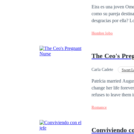
Rechazo
Constru
Eira es una joven Ome
como su pareja destina
desgracias por ella? L
encontrar lo que las 
Hombre lobo
también es una figura 
convirtieron en un Gen
simple obsesión por “e
The Ceo's Pre
escape fácilmente.
Carla Cadete
Sweet L
Office Relationship
Patrícia married Augu
change her life foreve
refuses to leave them 
separate them. Amid ch
Romance
fight to discover whet
Conviviendo co