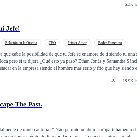
6.3K l
i Jefe!
Relación en la Oficina
CEO
Primer Amor
Poder Femenino
o
POV en primera persona
Secretario/a
ra que cabe la posibilidad de que tu Jefe se enamore de ti siendo tu una s
 dijera ¿Qué esto ya pasó? Ethan Jonás y Samantha Sánchez dos personas
estacar en la empresa siendo el hombre más serio y frío que hay siendo 
stá la alocada y sensible chica a la cual es la secretaria de él. Si son diferentes pero
10
18.9K l
para que Ethan Jonás quede flechado por ella al instante en la que su 
¿entonces el le dijo al instante en que la vio que se
 la verdad es que ¡No! Pero estamos aquí para ver como en el proceso
cape The Past.
ás de que se hace un contrató
--------------------- PROHIBIDO LA COPIA Y LA
da: 12/4/2021 Terminada:
ria. * Não permito nenhum compartilhamento das frases ou
 qualquer crédito do livro ao lado, pois são poesias autorais minhas. Todos temo