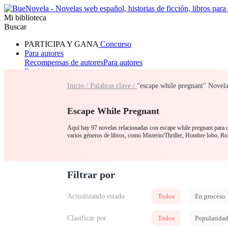
Mi biblioteca
Buscar
PARTICIPA Y GANA
Concurso
Para autores
Recompensas de autores
Para autores
Ranking
Navegar
Inicio /
Palabras clave /
"escape while pregnant" Novela
Novelas
Cuentos Cortos
Todos
Romance
Hombre lobo
Mafia
Sistema
Fantasía
Urbano
LG
Escape While Pregnant
Aquí hay 97 novelas relacionadas con escape while pregnant para qu
varios géneros de libros, como Misterio/Thriller, Hombre lobo, 
Filtrar por
Actualizando estado
Todos
En proceso
Clasificar por
Todos
Popularida