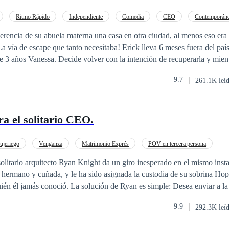
Ritmo Rápido
Independiente
Comedia
CEO
Contemporán
rencia de su abuela materna una casa en otra ciudad, al menos eso era 
a vía de escape que tanto necesitaba! Erick lleva 6 meses fuera del paí
 3 años Vanessa. Decide volver con la intención de recuperarla y mient
 piensa alojarse en la antigua casa de su abuelo. Nada sale según lo prev
9.7
261.1K leí
. Un alocado plan los unirá pero lo línea que divide lo falso y de lo rea
ra el solitario CEO.
jeriego
Venganza
Matrimonio Exprés
POV en tercera persona
o
Pasión
CEO
Romance oscuro
Identidad oculta
olitario arquitecto Ryan Knight da un giro inesperado en el mismo insta
u hermano y cuñada, y le ha sido asignada la custodia de su sobrina Ho
ción de Ryan es simple: Desea enviar a la niña a un
stá dispuesto a sacrificar su soltería e independencia por el cuidado de u
9.9
292.3K leí
da instante el engaño de su exnovia Paige, quién lo dejó con el corazón r
la vida de Ryan: