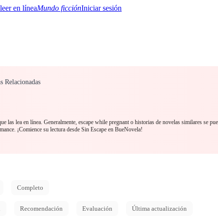
Mundo ficción
Iniciar sesión
s Relacionadas
BTQ+
YA/TEEN
Paranormal
Misterio/Thriller
Oriental
Juegos
Historia
MM
e las lea en línea. Generalmente, escape while pregnant o historias de novelas similares se pu
Romance. ¡Comience su lectura desde Sin Escape en BueNovela!
Completo
d
Recomendación
Evaluación
Última actualización