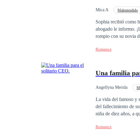
Mica A
Malentendido
Sophia recibió como he
abogado le informo. ¡L
rompio con su novia de
estrategia para hacerlo
Romance
que son copropietarios
fina en la convivencia.
Una familia pa
Angellyna Merida
Mu
Matrimonio por Contrat
La vida del famoso y s
del fallecimiento de s
niña de diez años, a quién él jamás conoció. La solu
internado, pues él no e
Romance
quién le recuerda a ca
su hermano mayor Roger. Sin embargo, el inesperado escape de Hope hace que lleguen a 