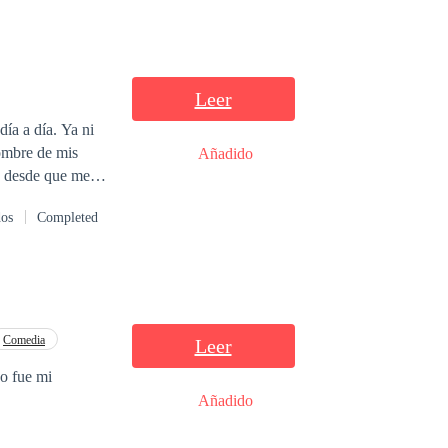
Leer
ía a día. Ya ni
hombre de mis
Añadido
o desde que me
se abre y un
dos
Completed
 golpearme y
ató de huir,
Comedia
Leer
Añadido