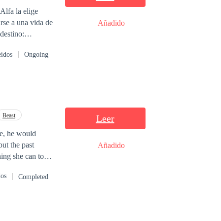
lfa la elige
rse a una vida de
Añadido
destino:
deseo. Minhos
eídos
Ongoing
íricas que lo
 comienza como una
ermitirá que ella
Beast
Leer
ke, he would
but the past
Añadido
hing she can to
nd Augusto must
dos
Completed
beginning.