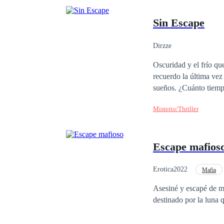
Sin Escape
Dirzze
Oscuridad y el frío qu
recuerdo la última vez
sueños. ¿Cuánto tiemp
encerraron en esta jau
Misterio/Thriller
hombre me lleva a una 
quemarme con su cigarr
dejaron su cadáver aquí durante días para ca
Escape mafios
llorando, perdí cualqui
Erotica2022
Mafia
Poder Femenino
Asesiné y escapé de mi mate. Ahora soy "humana". Iba bien en todo, me es
destinado por la luna 