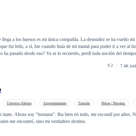
e llega a los huesos es mi única compañía. La desnudez se ha vuelto mi d
 que fui feliz, a sí, fue cuando huía de mi mamá para poder ir a ver al 
o ha pasado desde eso? Ya ni lo recuerdo, perdí toda noción del tiemp
la. Tal vez años. Solo noto los cambios en mi cuerpo cuanto esa puerta 
9.2
7.4K leí
habitación para ser violada por algún viejo depravado que disfruta de
illo. ¿Por qué no he huido? Porque la última vez que una de nosotras tr
stigarnos. ¿Algún día podré ser feliz? Después de tantos meses
o
er esperanza de ser feliz.
Universo Alterno
Arrepentimiento
Traición
Héroe / Heroína:
Licántropo
Ritmo Rápido
condí por años. No fue mi
quien me encontró, sino mi verdadero destino.