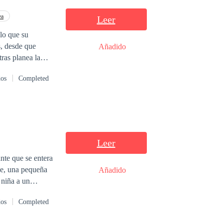
ea
Leer
lo que su
s, desde que
Añadido
ras planea la
isto al descubrir
dos
Completed
l se vuelve muy
Leer
nte que se entera
pe, una pequeña
Añadido
na chiquilla,
dos
Completed
oto por preferir a