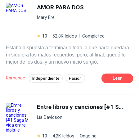
lujo frío, aferrándose a su ira como su única protección.
AMOR PARA DOS
Matrimonio por Contrato
De Odio al Amor
Pero la línea que separa su amor falso de una tensión
Relación Retorcida
Mary Ere
real y vertiginosa comienza a difuminarse. Un contacto
duradero, un beso robado en la oscuridad y secretos
susurrados en la oscuridad... Ninguna de estas cosas
10
52.8K leídos
Completed
estaba escrita con letras minúsculas. Lo más peligroso
Estaba dispuesta a terminarlo todo, a que nada quedara,
para ellos en este momento no es que se descubra su
ni siquiera los malos recuerdos, pero, al final, quedó lo
mentira; sino la horrible y inequívoca verdad: están
mejor de los dos, y un nuevo inicio surgió.
enamorándose de la única persona a quien les dijeron
que se mantuvieran alejados. Un matrimonio basado en
el odio. Un amor construido sobre secretos.
Romance
Leer
Independiente
Pasión
Segunda Oportunidad
Rebelde
CEO
Traición
Ritmo Rápido
Venganza
Entre libros y canciones [#1 Saga Mi vida entre idols] e
Acción
Lía Davidson
10
4.2K leídos
Ongoing