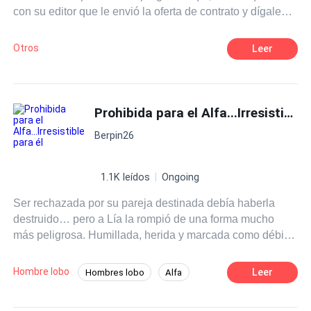
con su editor que le envió la oferta de contrato y dígale
que mejore esta guía. ¡Gracias por su cooperación!
Otros
Leer
Prohibida para el Alfa...Irresistible para él
Berpin26
1.1K leídos
Ongoing
Ser rechazada por su pareja destinada debía haberla
destruido… pero a Lía la rompió de una forma mucho
más peligrosa. Humillada, herida y marcada como débil
ante la manada, su vida parecía condenada al
desprecio… hasta que algo dentro de ella despertó. Algo
Hombre lobo
Leer
Hombres lobo
Alfa
oscuro. Antiguo. Incontrolable. Cuando el temido Alfa
Identidad oculta
Amor Prohibido
Kael, frío, dominante e imposible de leer, comienza a