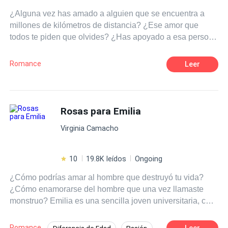
¿Alguna vez has amado a alguien que se encuentra a
millones de kilómetros de distancia? ¿Ese amor que
todos te piden que olvides? ¿Has apoyado a esa persona
cuando no siquiera sabe de tu existencia? ¿O defendido
a alguien imposible? Pues te diré algo, esa es la rutina
Romance
Leer
de una fan. ¿Pero que pasaría si un día tu sueño se hace
realidad? ¿O que ocurriría si de repente aquel pilar
donde te sostenía se derrumban te tus ojos? Tal vez sería
mejor renunciar a todo.
Rosas para Emilia
Virginia Camacho
10
19.8K leídos
Ongoing
¿Cómo podrías amar al hombre que destruyó tu vida?
¿Cómo enamorarse del hombre que una vez llamaste
monstruo? Emilia es una sencilla joven universitaria, con
mil sueños por realizar y mucho ánimo para trabajar en
ellos, sin embargo, toda su vida cambia de un momento a
Romance
Leer