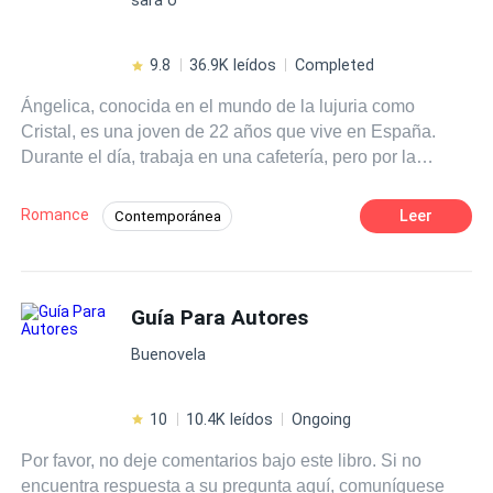
9.8
36.9K leídos
Completed
Ángelica, conocida en el mundo de la lujuria como
Cristal, es una joven de 22 años que vive en España.
Durante el día, trabaja en una cafetería, pero por la
noche, se convierte en stripper. No es una elección
voluntaria; ha caído en las garras de la mafia blanca.
Romance
Leer
Contemporánea
Luciano De Lucca, un poderoso mafioso temido en toda
Romance oscuro
Mafia
Europa, no se deja intimidar por nadie. Sin embargo, todo
cambia cuando presencia el sensual baile de la bella
POV en primera persona
Venganza
Ángelica. Algo extraño despierta en él, llevándolo a
Guía Para Autores
CEO
Traición
Perdón
enfrentarse a problemas con la misma mafia blanca.
Despiadado
Buenovela
10
10.4K leídos
Ongoing
Por favor, no deje comentarios bajo este libro. Si no
encuentra respuesta a su pregunta aquí, comuníquese