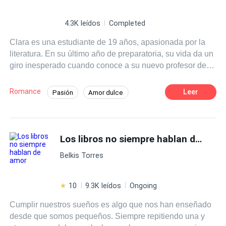
4.3K leídos
Completed
Clara es una estudiante de 19 años, apasionada por la
literatura. En su último año de preparatoria, su vida da un
giro inesperado cuando conoce a su nuevo profesor de
literatura, el Sr. Martínez, un hombre carismático y
talentoso que despierta en ella una admiración profunda.
Romance
Leer
Pasión
Amor dulce
A medida que las clases avanzan Clara se siente cada
Chica buena
Profesor
vez más atraída por su forma de enseñar y su manera de
ver el mundo.
Diferencia de Edad
Campus
Los libros no siempre hablan de amor
Primer Amor
Belkis Torres
10
9.3K leídos
Ongoing
Cumplir nuestros sueños es algo que nos han enseñado
desde que somos pequeños. Siempre repitiendo una y