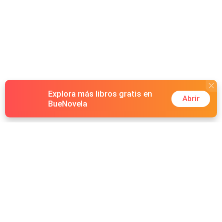
Explora más libros gratis en
Abrir
BueNovela
Hot Genres
Romance
Recursos
Hombre lobo