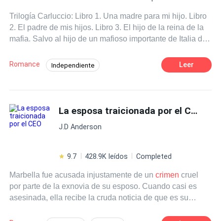
Trilogía Carluccio: Libro 1. Una madre para mi hijo. Libro
2. El padre de mis hijos. Libro 3. El hijo de la reina de la
mafia. Salvo al hijo de un mafioso importante de Italia de
un posible asesinato sin saber que esto pondrá mi vida
de cabeza, pero ¿Cómo escapar de un hombre que
Romance
Leer
Independiente
desde el primer momento que vi me robo la respiración?
Contemporánea
Pasión
Mafia
Sin contar que este no me quiere dejar libre, él quiere
que de ahora en adelante yo sea Una madre para su hijo.
Ritmo Rápido
Venganza
¿Qué es capaz de hacer una mujer despechada por
La esposa traicionada por el CEO
Huida con un Bebé
Identidad oculta
conseguir el amor de un hombre? Pero ¿qué sucede
Traición
J.D Anderson
cuando no es una mujer sino 3? Un asesinato y 3
sospechosas. ¿Quién será la culpable? Una historia
llena de traición, mentiras, secretos y venganza, pero
9.7
428.9K leídos
Completed
sobre todo de amor verdadero. **AVISO IMPORTANTE
Marbella fue acusada injustamente de un
crimen
cruel
Estimado lector para mayor comodidad tuya los tres libros
por parte de la exnovia de su esposo. Cuando casi es
podrás encontrarlos en uno solo. Gracias por tu
asesinada, ella recibe la cruda noticia de que es su
comprensión.
esposo quien planeó matarla. Destrozada, decide irse al
exilio, lo que no espera es que un lazo inquebrantable la