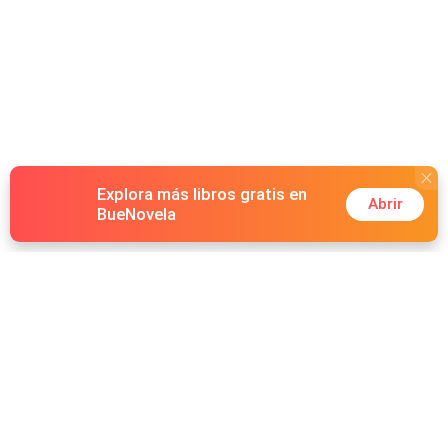
Explora más libros gratis en
Abrir
BueNovela
Hot Genres
Romance
Recursos
Hombre lobo