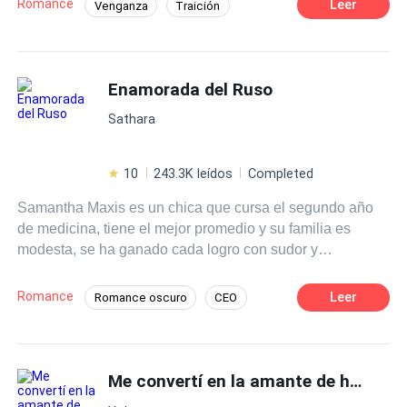
Romance
Leer
Venganza
Traición
una a ese hombre para siempre. Años después ella
Contemporánea
CEO
Despiadado
volverá para vengarse de todos los que la traicionaron,
aunque eso incluya al hombre que juró amar ante el altar,
POV en tercera persona
Ritmo Rápido
¿Lo logrará?
Enamorada del Ruso
Divorcio
Sathara
10
243.3K leídos
Completed
Samantha Maxis es un chica que cursa el segundo año
de medicina, tiene el mejor promedio y su familia es
modesta, se ha ganado cada logro con sudor y
perseverancia y nunca toma riesgos, vive en la segura
monotonía hasta que por azares del destino conoce al
Romance
Leer
Romance oscuro
CEO
hombre que pondrá su mundo de cabeza, un mafioso que
Contemporánea
Independiente
le enseñará que para el amor no hay edad y que a veces
vale la pena romper las reglas y dejarse llevar.
Comedia
Rebelde
Me convertí en la amante de hombre poderoso para vengar a mi hijo
Diferencia de Edad
Campus