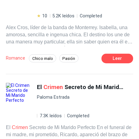
10
5.2K leídos
Completed
Alex Cros, líder de la banda de Monterrey. Isabella, una
amorosa, sencilla e ingenua chica. El destino los une de
una manera muy particular, ella sin saber quien era él en
un principio, se enamora. Él para mantenerla a salvo de
ser un blanco por su fama se aleja de ella, sin esperar
Romance
Leer
Chico malo
Pasión
que al enterarse Isabella le dejara claro que no podrán
Poder Femenino
Matrimonio por Contrato
con ella, que el amor es mas fuerte que cualquier
enemigo que tenga él. Ambos tienen un hermoso amor
CEO
De Débil a Fuerte
Amor Secreto
verdadero, pero... ...Como no todo en la vida es de color
El
Crimen
Secreto de Mi Marido Perfecto
Romance oscuro
Rebelde
de rosa, los enemigos no los dejan estar juntos. Isabella y
Paloma Estrada
Alex luchan por su amor, sin saber que algo peor estaba
por suceder... ¿Podrán vivir su amor para toda la vida?
Esta hermosa historia te atraerá desde el primer capítulo.
7.3K leídos
Completed
El
Crimen
Secreto de Mi Marido Perfecto En el funeral de
mi madre, mi prometido, Ricardo, apareció del brazo de