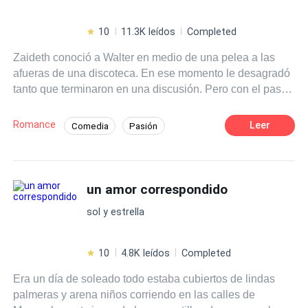
10
11.3K leídos
Completed
Zaideth conoció a Walter en medio de una pelea a las
afueras de una discoteca. En ese momento le desagradó
tanto que terminaron en una discusión. Pero con el pasar
de los días y por cuestiones de la vida, terminaron
teniendo relaciones sexuales. Después de este suceso,
Romance
Leer
Comedia
Pasión
en ellos nació una gran atracción y poco a poco fueron
Primer Amor
Campus
creando un hermoso vínculo. Pero Walter es militar y
debe irse de la ciudad por mucho tiempo, por lo cual su
Romance oscuro
Triángulo Amoroso
relación se vio truncada y Zaideth se volvió novia de otro
un amor correspondido
hombre. Pero las circunstancias y una relación violenta
sol y estrella
hicieron que ellos volvieran a unirse, para esta vez no
separarse más. Sin embargo, muchos problemas
aparecerán en su relación, como la distancia y los
10
4.8K leídos
Completed
rumores de infidelidades por parte de Walter. Además, un
Era un día de soleado todo estaba cubiertos de lindas
antiguo amor aparece en la vida de Zaideth y hará que su
palmeras y arena niños corriendo en las calles de
relación ya un tanto fracturada haga que peligre,