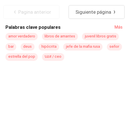
Rivera, el propio tío de León, porque, en mi vida pasada,
Dejar en ridículo
León jamás pasó una sola noche conmigo durante los
Pagina anterior
Siguiente página
cinco años de nuestro matrimonio. Creía que tenía sus
razones para rechazarme, hasta que un día entré por
Palabras clave populares
Más
accidente a un cuarto secreto escondido en nuestro
dormitorio y lo vi masturbándose frente al retrato de mi
amor verdadero
libros de amantes
juvenil libros gratis
prima, Vera Muñoz… Fue en ese instante cuando
bar
deus
hipócrita
jefe de la mafia rusa
señor
finalmente entendí que este tipo nunca me había amado,
y yo solo fui un escalón de su ambición. Como resultado,
estrella del pop
บอส / ceo
al renacer, decidí dejarles sus vidas felices para siempre.
No obstante, lo que no esperaba era que, cuando me
dirigía hacia Lucas en mi vestido de boda, León se volvió
loco…