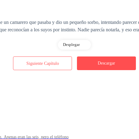
 un camarero que pasaba y dio un pequeño sorbo, intentando parecer d
e reconocían a los suyos por instinto. Nadie parecía notarla, y eso er
Desplegar
eían con demasiado entusiasmo, Eva divisó a Santiago Duarte, el hereder
Descargar
Siguiente Capítulo
on un traje azul oscuro hecho a medida que destacaba sus hombros ancho
 sabía era tan falsa como los cumplidos que repartía. Santiago era cono
 deseaba, fuera dinero, apoyo o mujeres.
nía su propuesta. Las palmas de sus manos comenzaban a sudar, pero no
gar hasta allí.
. Apenas eran las seis, pero el teléfono