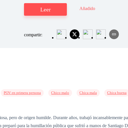
Añadido
Leer
compartir:
POV en primera persona
Chico malo
Chica mala
Chica buena
osa, pero de origen humilde. Durante años, trabajó incansablemente p
a preparó para la humillación pública que sufrió a manos de Santiago D