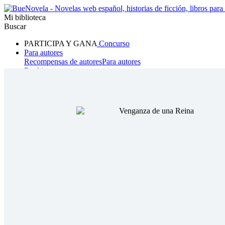
Mi biblioteca
Buscar
PARTICIPA Y GANA
Concurso
Para autores
Recompensas de autores
Para autores
Ranking
Navegar
Novelas
Cuentos Cortos
Todos
Romance
Hombre lobo
Mafia
Sistema
Fantasía
Urbano
LG