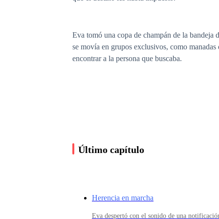
Eva tomó una copa de champán de la bandeja de
se movía en grupos exclusivos, como manadas qu
encontrar a la persona que buscaba.
A lo lejos, entre un grupo de empresarios que r
presencia esa noche. Su porte era impecable, c
sonrisa de comercial de pasta dentífrica que Eva
desmedida y su capacidad para conseguir lo que
Último capítulo
Eva apretó con más fuerza la carpeta que conte
después de todo lo que había sacrificado para lle
Herencia en marcha
Eva despertó con el sonido de una notificación