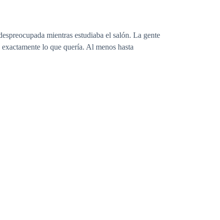
espreocupada mientras estudiaba el salón. La gente
a exactamente lo que quería. Al menos hasta
o al frente de la fundación y la razón de su
s, su cabello rubio perfectamente peinado y esa
cido por su carisma arrollador, su arrogancia
 podía permitirse mostrar debilidad. No ahora. No