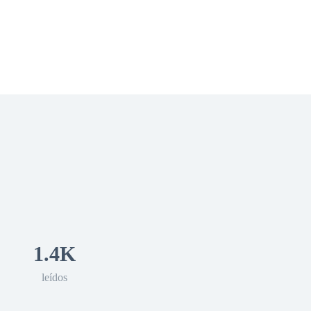
 Romance
Sci-Fi
Guerra
Otros
1.4K
leídos