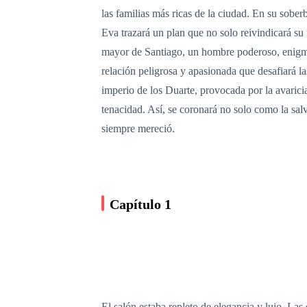
las familias más ricas de la ciudad. En su sober
Eva trazará un plan que no solo reivindicará s
mayor de Santiago, un hombre poderoso, enigmá
relación peligrosa y apasionada que desafiará la
imperio de los Duarte, provocada por la avaricia
tenacidad. Así, se coronará no solo como la sa
siempre mereció.
Capítulo 1
El salón estaba repleto de elegancia y lujo. Las