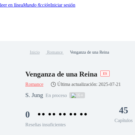
Mundo ficción
Iniciar sesión
Inicio
Romance
Venganza de una Reina
BTQ+
YA/TEEN
Paranormal
Misterio/Thriller
Oriental
Juegos
Historia
MM
Venganza de una Reina
ES
Romance
Última actualización: 2025-07-21
S. Jung
16
En proceso
45
0
Capítulos
Reseñas insuficientes