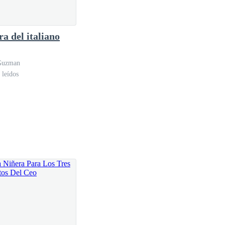
ra del italiano
 madre enfermera. Estoy aquí por mérito propio.
Guzman
 leídos
to—. Y ahora quieres cambiar el mundo con...
pesar de la creciente irritación—. Con esta
de...