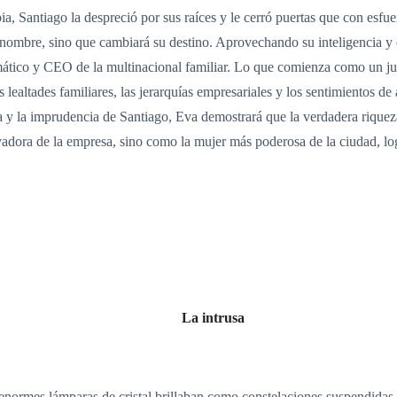
bia, Santiago la despreció por sus raíces y le cerró puertas que con esf
u nombre, sino que cambiará su destino. Aprovechando su inteligencia y
tico y CEO de la multinacional familiar. Lo que comienza como un ju
s lealtades familiares, las jerarquías empresariales y los sentimientos 
 y la imprudencia de Santiago, Eva demostrará que la verdadera riqueza n
lvadora de la empresa, sino como la mujer más poderosa de la ciudad, l
La intrusa
 enormes lámparas de cristal brillaban como constelaciones suspendidas 