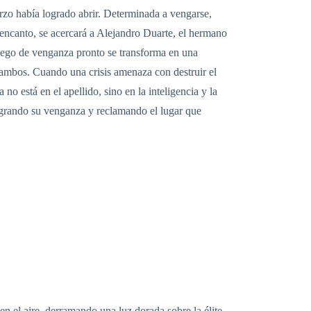
uerzo había logrado abrir. Determinada a vengarse,
 encanto, se acercará a Alejandro Duarte, el hermano
ego de venganza pronto se transforma en una
de ambos. Cuando una crisis amenaza con destruir el
o está en el apellido, sino en la inteligencia y la
ogrando su venganza y reclamando el lugar que
en el aire, derramando una luz dorada sobre la élite