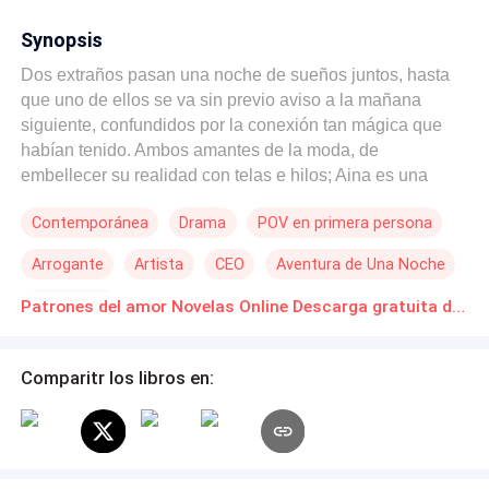
Synopsis
Dos extraños pasan una noche de sueños juntos, hasta
que uno de ellos se va sin previo aviso a la mañana
siguiente, confundidos por la conexión tan mágica que
habían tenido. Ambos amantes de la moda, de
embellecer su realidad con telas e hilos; Aina es una
mujer apasionada y talentosa, que lleva su propio atelier;
Contemporánea
Drama
POV en primera persona
Dumas Laurent, el hombre que hizo soñar a Aina por una
noche pero se reencontraran, despertando sentimientos
Arrogante
Artista
CEO
Aventura de Una Noche
entre ambos. Aina con su corazón remendado, no sabe si
arriesgarse a confiar de nuevo, no solo en un hombre,
Cultivación
Patrones del amor Novelas Online Descarga gratuita de PDF
sino en la posibilidad de un futuro que pensaba que ya
no existía. ¿Podrán construir una base sólida para su
relación, o las heridas del pasado y los problemas del
Comparitr los libros en:
presente los condenarán a ambos?