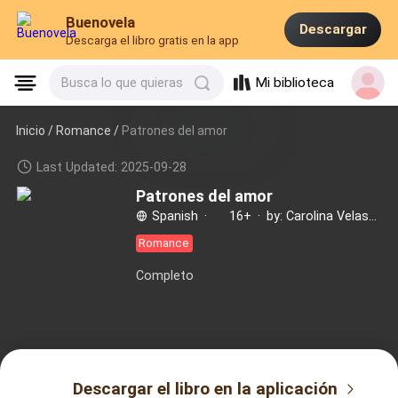
Buenovela
Descargar
Descarga el libro gratis en la app
Mi biblioteca
Busca lo que quieras
Inicio /
Romance
/
Patrones del amor
Last Updated: 2025-09-28
Patrones del amor
Spanish
·
16+
·
by: Carolina Velasco
Romance
Completo
Descargar el libro en la aplicación