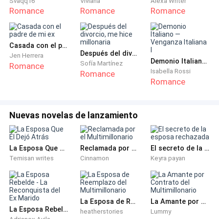
Svaqq16
Viviana
Alexa Writer
perdía en la multitud.
Romance
Romance
Romance
En ese momento, un hombre se acercó a mí, con una
sonrisa fácil y una mirada coqueta que me resultaba
Casada con el padre de mi ex
Después del divorcio, me hice millonaria
Jen Herrera
demasiado familiar, con este tipo de hombre que te dice
Demonio Italiano — Venganza Italiana I
Sofía Martínez
Romance
que tu trabajo es increíble sin realmente saber nada de
Isabella Rossi
Romance
Romance
lo que haces. Estaba a punto de ponerme mi escudo de
sarcasmo cuando una voz grave interrumpió la escena.
Nuevas novelas de lanzamiento
—Increible fiesta ¿no?—dijo la voz. Me giré para ver a un
hombre alto y apuesto, con un traje perfectamente
entallado, el cabello castaño peinado hacia atrás. Su
La Esposa Que Él Dejó Atrás
Reclamada por el Multimillonario
El secreto de la esposa rechazada
mirada era una mezcla de curiosidad y un reto
Temisan writes
Cinnamon
Keyra payan
silencioso.
—Super, estoy pasando el mejor momento de mi vida —
La Esposa de Reemplazo del Multimillonario
La Amante por Contrato del Multimillonario
le respondí, mi voz más sarcástica que de costumbre.
La Esposa Rebelde - La Reconquista del Ex Marido
heatherstories
Lummy