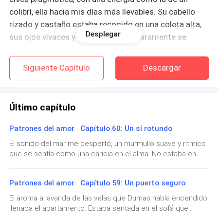
colibrí, ella hacia mis días más llevables. Su cabello
rizado y castaño estaba recogido en una coleta alta,
Desplegar
sus ojos vivaces y una sonrisa que raramente se
desvanecía se dirigían hacia mí. Ella era mi polo
opuesto: extrovertida, llena de vida, y una creyente
Siguiente Capítulo
Descargar
empedernida del amor.
—Ay Layla, perdón, me olvidé por completo que
Último capítulo
tenemos que almorzar, ven, vamos a ver que
ordenamos— le respondí, sin levantar la vista del
Patrones del amor Capítulo 60: Un sí rotundo
vestido. —La cliente de la semana que viene pagará
El sonido del mar me despertó, un murmullo suave y rítmico
algunas facturas y me tiene la cabeza en otro lado.
que se sentía como una caricia en el alma. No estaba en mi
apartamento, ni en la casa de mis padres, ni en el
—Deberías salir, Aina. Respirar otros aires, descansar
apartamento de Dumas. Estaba en una playa, en una casa
Patrones del amor Capítulo 59: Un puerto seguro
de playa. Hacia unos días Dumas me habia invitado a viajar
tu mente y tu cuerpo. No puedes estar siempre aquí,
unos días a una casa de playa, sin embargo, no me dijo si
El aroma a lavanda de las velas que Dumas había encendido
ahogada entre todas estas telas y pinchandome con
era de él, si era de sus padres, si la había alquilado, sólo
llenaba el apartamento. Estaba sentada en el sofá que
las agujas. -- Layla se acercó, apoyando su mano tibia
viene con la promesa de estar unos días con la maravillosa