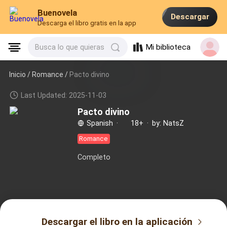
Buenovela
Descargar
Descarga el libro gratis en la app
Mi biblioteca
Busca lo que quieras
Inicio /
Romance
/
Pacto divino
Last Updated: 2025-11-03
Pacto divino
Spanish
·
18+
·
by: NatsZ
Romance
Completo
Descargar el libro en la aplicación