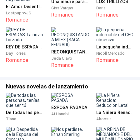
—Lo que sea que pase, será culpa de Zack. Ve el lado
Una madre para mi hijo
LOS TRILLIZOS DEL PILOTO
El Amor Desenfrenado del Rey Mafioso
Giss Vargas
Daria
positivo, si termina mal, tendrás a la junta directiva de
LostpuppyJS
Romance
Romance
tu parte.
Romance
—Sí... ¡Sí! Te ganas bien tu sueldo, Lili. Se buena y
tráeme un analgésico, la cabeza se me parte —se
REY DE ESPADAS. La novia forzada
La pequeña indomable del CEO obsesivo
sentó en su silla y observó su oficina, tan pequeña y
RECONQUISTANDO A MI EX (SAGA FERRARI)
Day Torres
Nicoll Mercado
asfixiante. Ella debía estar en la que ahora ocupaba
Jeda Clavo
Romance
Romance
Romance
Zack, era su derecho, había trabajado duro para ello.
¿Qué había hecho Zack, además de nacer? ¡Nada!
Nuevas novelas de lanzamiento
—Nada... —balbuceó Sheily, masajeándose las sienes.
¿Dónde metería ahora el escritorio extra grande que
se había comprado?
ESPOSA PAGADA
De todas las personas, tenías que ser tú
La Niñera Renacida: Seducción Letal
Ai Hanabi
Tiana
Akoosia
Liliana regresó con un analgésico en menos de un
minuto, era un ejemplo de eficiencia.