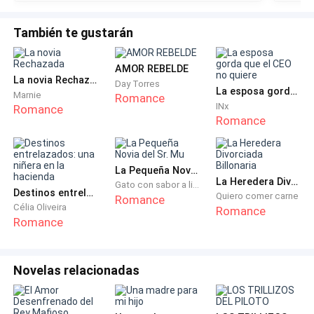
oficina.
También te gustarán
—Las cifras bajarán, ya lo veo venir —decía Sheily,
caminando de un lado a otro, con las manos en la
AMOR REBELDE
La novia Rechazada
Day Torres
cintura—. Anótalo, para restregárselo a todos en la
La esposa gorda que el CEO no quiere
Marnie
Romance
puta cara cuando ocurra. Me tienen harta todos estos
INx
Romance
Romance
incompetentes y Zack, ese hijito de papá, es el peor
de todos.
La Pequeña Novia del Sr. Mu
—¿Anoto eso también?
La Heredera Divorciada Billonaria
Gato con sabor a limón
Destinos entrelazados: una niñera en la hacienda
Quiero comer carne
Romance
Célia Oliveira
—Ojalá y hubiera ido en el auto con su padre cuando
Romance
Romance
ocurrió el accidente —agregó Sheily para sí—. ¡Dios!
Harán que me salgan canas antes de tiempo —fue a
mirarse al espejo que había en el muro, su cabello
Novelas relacionadas
rubio estaba impecable de momento.