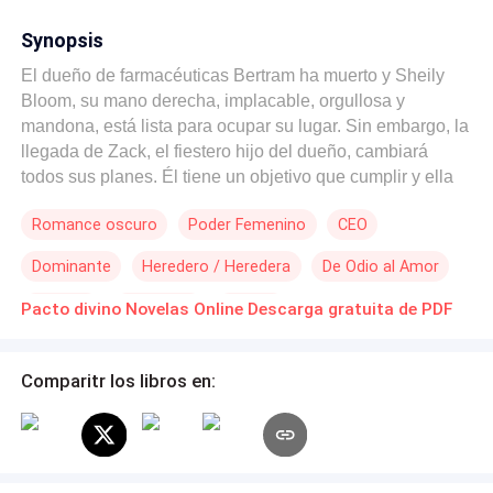
Synopsis
El dueño de farmacéuticas Bertram ha muerto y Sheily
Bloom, su mano derecha, implacable, orgullosa y
mandona, está lista para ocupar su lugar. Sin embargo, la
llegada de Zack, el fiestero hijo del dueño, cambiará
todos sus planes. Él tiene un objetivo que cumplir y ella
un secreto que guardar: la dragona Sheily, a quien
Romance oscuro
Poder Femenino
CEO
ningún hombre puede domar, se convierte en una
humilde y sumisa ovejita cuando cruza las puertas de la
Dominante
Heredero / Heredera
De Odio al Amor
iglesia Pacto divino, donde no va precisamente a rezar.
Enemigos a muerte de día y… ¿amo y sumisa de noche?
Misterio
Venganza
Perdón
Pacto divino Novelas Online Descarga gratuita de PDF
¿Es acaso Zack quien se esconde tras la máscara del
hombre que pone a Sheily de rodillas? El placer, el dolor,
el poder y el perdón, se mezclarán en una excitante
Comparitr los libros en:
guerra donde sólo habrá un ganador. ¿Quién se rendirá
primero?