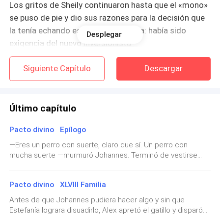
Los gritos de Sheily continuaron hasta que el «mono»
se puso de pie y dio sus razones para la decisión que
la tenía echando espuma por la boca: había sido
Desplegar
exigencia del nuevo inversionista.
—¡¿Y a quién carajos le preguntaste si podías hacer
Siguiente Capítulo
Descargar
algo así?!
—A mí.
Último capítulo
Zack Bertram entró a la sala de reuniones y hub0 una
Pacto divino Epílogo
generalizada exhalación de alivio. Demasiado joven
—Eres un perro con suerte, claro que sí. Un perro con
como para llevar a cuestas el imperio farmacéutico
mucha suerte —murmuró Johannes. Terminó de vestirse
ante la atenta mirada de Varo, el perro asustadizo que ya
Bertram, ocupaba el puesto de gerente general tras la
llevaba tres años con ellos. Le puso su arnés y fue con él
muerte de su padre y compensaba su falta de
Pacto divino XLVIII Familia
hasta la puerta. —¡Cariño, ya estamos listos! —avisó a
experiencia con su encanto. Y equilibraba
Estefanía—. Estamos ansiosos por nuestro paseo —agregó
Antes de que Johannes pudiera hacer algo y sin que
agradablemente la balanza de poder. Y gracias a él
para sí, mientras Varo meneaba la cola, como si estuviera
Estefanía lograra disuadirlo, Alex apretó el gatillo y disparó
de acuerdo. Ella llegó con un vestido ligero que se
ahora los viernes había papas fritas en el menú del