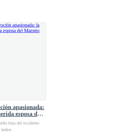
ción apasionada:
uerida esposa del
tro Fudd
eña luna del occidente
 leídos
inutos hasta que un médico se acercó.