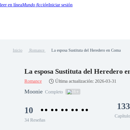
Mundo ficción
Iniciar sesión
Inicio
Romance
La esposa Sustituta del Heredero en Coma
BTQ+
YA/TEEN
Paranormal
Misterio/Thriller
Oriental
Juegos
Historia
MM
La esposa Sustituta del Heredero 
Romance
Última actualización: 2026-03-31
Moonie
16
Completo
133
10
Capítul
34 Reseñas