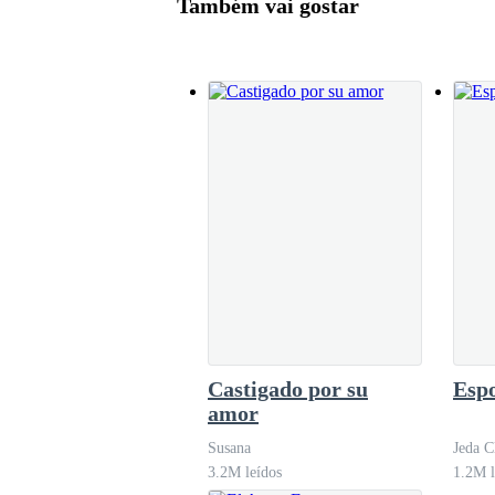
Também vai gostar
más.Sentí que casi me desmayaba del alivio. Le 
importarme nada.—No vuelvas a hacerme esto 
detrás de mí escuch
Cuando llegamos al hospital, grité pidiendo ay
—¿Es familiar? —me preguntó una enfermera.
—No —respondí—. Solo… solo lo encontré.
—Necesito un nombre para registrarlo.
Castigado por su
Espo
Dudé un segundo. —López —dije—. Mi apelli
amor
Susana
Jeda C
3.2M leídos
1.2M l
Asintió y se lo llevaron. Me quedé sentada, co