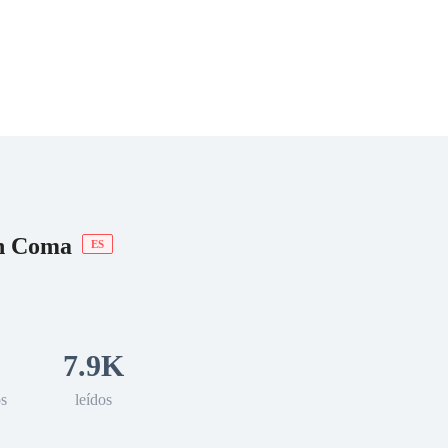
 Romance
Sci-Fi
Guerra
Otros
en Coma
ES
7.9K
os
leídos