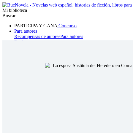
Mi biblioteca
Buscar
PARTICIPA Y GANA
Concurso
Para autores
Recompensas de autores
Para autores
Ranking
Navegar
Novelas
Cuentos Cortos
Todos
Romance
Hombre lobo
Mafia
Sistema
Fantasía
Urbano
LG