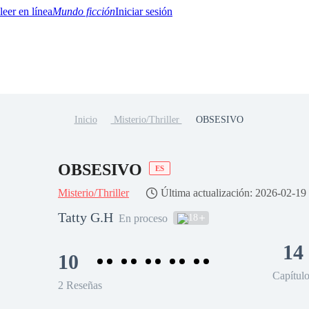
Mundo ficción
Iniciar sesión
Inicio
Misterio/Thriller
OBSESIVO
BTQ+
YA/TEEN
Paranormal
Misterio/Thriller
Oriental
Juegos
Historia
MM
OBSESIVO
ES
Misterio/Thriller
Última actualización: 2026-02-19
Tatty G.H
18
En proceso
14
10
Capítul
2 Reseñas