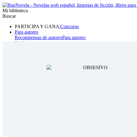
Mi biblioteca
Buscar
PARTICIPA Y GANA
Concurso
Para autores
Recompensas de autores
Para autores
Ranking
Navegar
Novelas
Cuentos Cortos
Todos
Romance
Hombre lobo
Mafia
Sistema
Fantasía
Urbano
LG