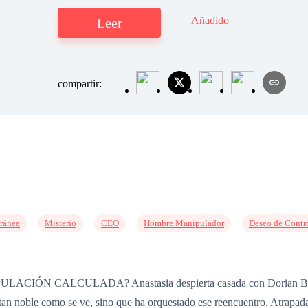
Añadido
Leer
compartir:
ránea
Misterio
CEO
Hombre Manipulador
Deseo de Contr
 CALCULADA? Anastasia despierta casada con Dorian Baudelair
tan noble como se ve, sino que ha orquestado ese reencuentro. Atrapad