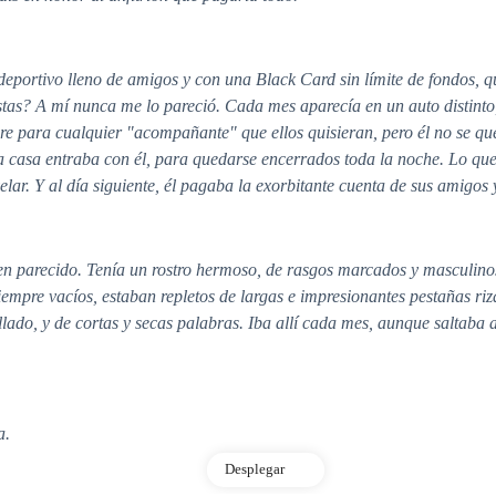
o deportivo lleno de amigos y con una Black Card sin límite de fondos, 
iestas? A mí nunca me lo pareció. Cada mes aparecía en un auto distin
ibre para cualquier "acompañante" que ellos quisieran, pero él no se qu
a casa entraba con él, para quedarse encerrados toda la noche. Lo que
elar. Y al día siguiente, él pagaba la exorbitante cuenta de sus amigos 
n parecido. Tenía un rostro hermoso, de rasgos marcados y masculinos
siempre vacíos, estaban repletos de largas e impresionantes pestañas r
allado, y de cortas y secas palabras. Iba allí cada mes, aunque saltaba 
a.
Desplegar