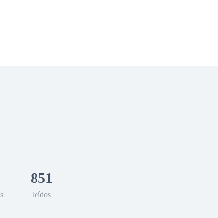
 Romance
Sci-Fi
Guerra
Otros
851
os
leídos