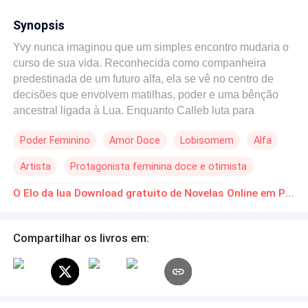
Synopsis
Yvy nunca imaginou que um simples encontro mudaria o
curso de sua vida. Reconhecida como companheira
predestinada de um futuro alfa, ela se vê no centro de
decisões que envolvem matilhas, poder e uma bênção
ancestral ligada à Lua. Enquanto Calleb luta para
assumir seu lugar como líder, Josh — o amigo que
Poder Feminino
Amor Doce
Lobisomem
Alfa
sempre esteve ao seu lado — precisa seguir um caminho
próprio, mesmo que isso custe o elo que os unia. Entre
Artista
Protagonista feminina doce e otimista
amor, lealdade e destino, Elo da Lua revela que nem todo
vínculo foi feito para durar para sempre — alguns existem
Amor à Primeira Vista
Triângulo Amoroso
O Elo da lua Download gratuito de Novelas Online em PDF
para nos preparar para quem precisamos nos tornar.
Compartilhar os livros em: