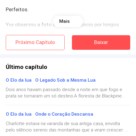
Perfeitos.
Mais
Yvy observou a foto oficial do anúncio por longos
segundos.
Próximo Capítulo
Baixar
Algo em seu peito apertou… não como inveja, nem
tristeza definida. Era uma sensação sem nome, como
se uma parte muito silenciosa dela tivesse sido
Último capítulo
tocada.
O Elo da lua O Legado Sob a Mesma Lua
Dois anos haviam passado desde a noite em que fogo e
Ela não compreendia o motivo.
prata se tornaram um só destino.A floresta de Blackpine
parecia respirar em outro ritmo agora — mais profundo,
Braços fortes envolveram sua cintura por trás.
mais estável, como um coração que finalmente encontrara
O Elo da lua Onde o Coração Descansa
sua cadência natural. O vento corria entre as árvores
antigas carregando não apenas o cheiro da terra úmida,
Charlotte estava na varanda de sua antiga casa, envolta
— Ei… — a voz de Josh veio suave junto ao seu ouvido.
mas o perfume sereno de equilíbrio que havia se espalhado
pelo silêncio sereno das montanhas que a viram crescer. A
entre as alcateias.No alto da colina, diante da casa grande,