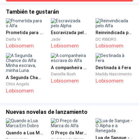
completou a mãe, beijando as mãos de Yvy, que agora
Ela riu baixo.
carregavam o peso da liderança. — Você cumpriu sua
También te gustarán
jornada com uma honra que orgulharia a própria Deusa da
— Então eu não faço ideia.
Lua.Após as lágrimas de alívio com a família, Yvy virou-se
para os amigos. Ela se aproximou de Maiara, que a obser
Prometida para o Alfa
Escravizada pelo Alpha
Reinvindicada pelo Alfa
Josh respirou fundo, como quem guarda algo
Darlla Vi
Jade
DC RIBEIRO
precioso por um segundo a mais.
Lobisomem
Lobisomem
Lobisomem
Então retirou dois pequenos papéis do bolso e os
ergueu diante dela.
A companheira escrava do Alfa
Destinada à Fera
Danielle Bush
Maddu Nascimento
A Segunda Chance do Alfa: Minha escrava, minha Luna.
Lobisomem
Lobisomem
Chris Angels
Lobisomem
Ingressos.
Show de Calleb.
Nuevas novelas de lanzamiento
Quatro dias.
Quando a Lua Marca Em Dobro
O Preço da Marca do Alfa
Lua de Sangue - O Alpha e a Renegada .