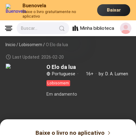
Buenovela
Baixar
Baixe o livro gratuitamente no
aplicativo
Minha biblioteca
Buscar...
Inicio /
Lobisomem
/
O Elo da lua
Last Updated: 2026-02-20
O Elo da lua
Portuguese
·
16+
·
by: D. A. Lumen
Lobisomem
Em andamento
Baixe o livro no aplicativo