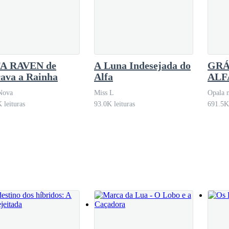
va envenenada. Vampiros irromperam das sombras com velocidade desum
A RAVEN de
A Luna Indesejada do
GRÁ
ava a Rainha
Alfa
ALF
ACI
e.
Nova
Miss L
Opala 
 leituras
93.0K leituras
691.5K 
ando de uma flecha que teria atravessado meu coração. Seu grunhido e
tremer. Nossos guerreiros lançaram-se à batalha, mas já estávamos ce