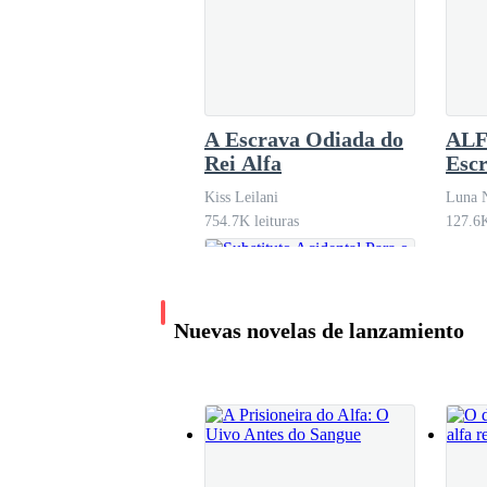
Flechas mergulharam na clareira como uma chu
ergueram mãos carregadas de energia negra.
A Escrava Odiada do
ALF
Rei Alfa
Escr
Cassiopeia reagiu antes de mim — como sempr
Kiss Leilani
Luna 
754.7K leituras
127.6K
Agarrou meu braço e puxou-me para trás, desvi
verde de seu lobo.
Nuevas novelas de lanzamiento
— Eu disse que era uma armadilha! — rosnou.
Liberei meu rugido de comando, fazendo o chão 