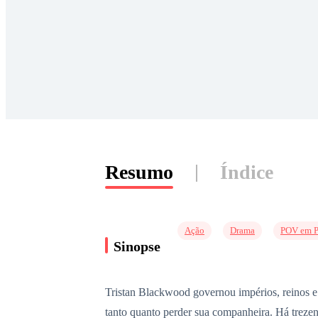
Resumo
Índice
Ação
Drama
POV em P
Sinopse
Tristan Blackwood governou impérios, reinos e 
tanto quanto perder sua companheira. Há treze