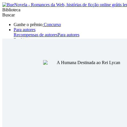
Biblioteca
Buscar
Ganhe o prêmio
Concurso
Para autores
Recompensas de autores
Para autores
Ranking
Navegar
Novelas
Contos Curtos
Todos
Romance
Hombre lobo
Mafia
Sistema
Fantasía
Urbano
LG