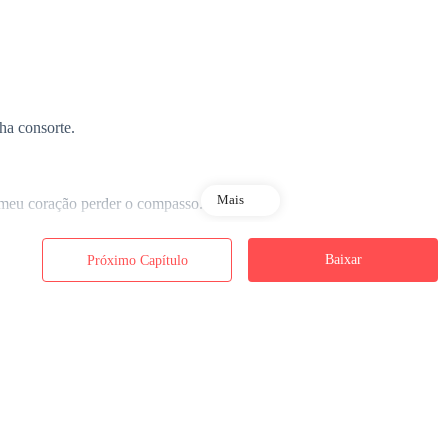
ha consorte.
Mais
e meu coração perder o compasso.
Baixar
Próximo Capítulo
u, caminhando ao meu lado na clareira da fronteira. Seus passos eram 
do por anos de combate; sua postura, um equilíbrio perfeito entre disci
cer.