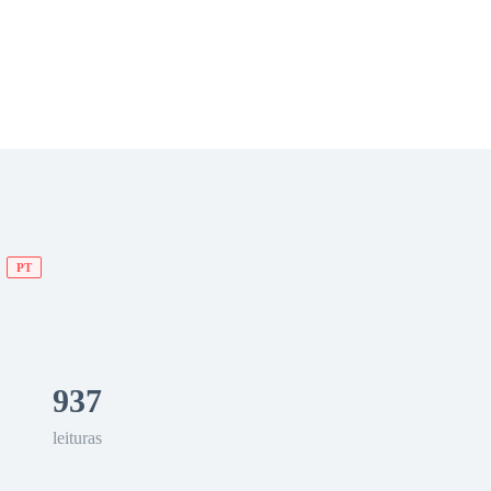
 Romance
Sci-Fi
Guerra
Otros
PT
937
leituras