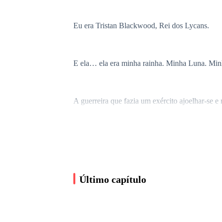
Eu era Tristan Blackwood, Rei dos Lycans.
E ela… ela era minha rainha. Minha Luna. Min
A guerreira que fazia um exército ajoelhar-se 
A revivo agora, na memória que nunca cicatrizo
para comandar. Seu corpo alto e forte era talha
rainha Lycan deveria ser.
Último capítulo
E tudo o que eu, em meu íntimo, sabia não mere