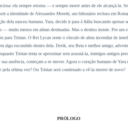
ciosa: ela sempre retorna — e sempre morre antes de ele alcançá-la. Sei
ob a identidade de Alessandro Moretti, um bilionário recluso em Roma
ção dela nasceu humana. Yara, decids ir para à Itália buscando apenas
os — muito menos em almas destinadas. Mas o destino insiste. Por um e
e para Tristan. O Rei Lycan sente o vínculo de alma incendiar de im
m algo escondido dentro dela. Derik, seu Beta e melhor amigo, adverte
uanto Tristan tenta se aproximar sem assustá-la, inimigos antigos pe
 sua ausência, começam a se mover. Agora o coração humano de Yara re
ve pela sétima vez? Ou Tristan será condenado a vê-la morrer de novo?
PRÓLOGO