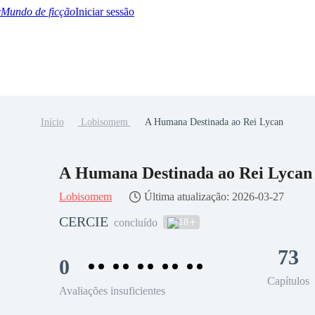
Mundo de ficção
Iniciar sessão
Início
Lobisomem
A Humana Destinada ao Rei Lycan
BTQ+
YA/TEEN
Paranormal
Misterio/Thriller
Oriental
Juegos
Historia
MM
A Humana Destinada ao Rei Lycan
Lobisomem
Última atualização: 2026-03-27
CERCIE
18
concluído
73
0
Capítulos
Avaliações insuficientes