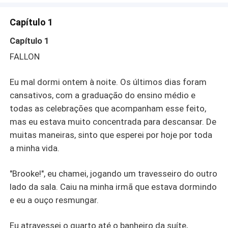
verão, eu a terei de joelhos.FALLON: Tudo o que sempre
quis foi fazer parte do esquadrão de segurança da
Capítulo 1
Alcateia de Seis, defendendo nosso território como uma
lutadora. Finalmente, tenho a chance de viver meu
Capítulo 1
sonho. Tudo o que tenho que fazer é passar pelo campo
FALLON
de treinamento de verão e provar o meu valor. Pensei que
a parte mais difícil do campo seria o próprio treinamento,
Eu mal dormi ontem à noite. Os últimos dias foram
mas o alfa que dirige o local é ainda pior. Um comentário
sarcástico que deixei escapar, e o Alfa Gray parece
cansativos, com a graduação do ensino médio e
determinado em fazer de mim um exemplo, provocando-
todas as celebrações que acompanham esse feito,
me a cada oportunidade. Ele quer que eu caia na dele,
mas eu estava muito concentrada para descansar. De
mas não vou ceder. Claro, ele é insanamente gostoso.
muitas maneiras, sinto que esperei por hoje por toda
Ele é um alfa. Mas eu não vou recuar. Ele não é o meu
a minha vida.
alfa.
"Brooke!", eu chamei, jogando um travesseiro do outro
lado da sala. Caiu na minha irmã que estava dormindo
e eu a ouço resmungar.
Eu atravessei o quarto até o banheiro da suíte,