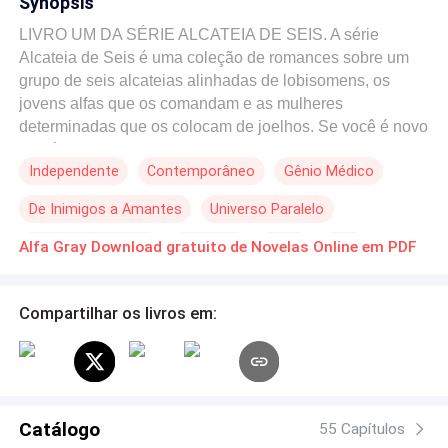
Synopsis
LIVRO UM DA SÉRIE ALCATEIA DE SEIS. A série
Alcateia de Seis é uma coleção de romances sobre um
grupo de seis alcateias alinhadas de lobisomens, os
jovens alfas que os comandam e as mulheres
determinadas que os colocam de joelhos. Se você é novo
na série, comece aqui!GRAY: Eu tenho muito em que
Independente
Contemporâneo
Gênio Médico
pensar. Não só tenho uma alcateia para proteger, mas
mantenho todo o território da Alcateia de Seis seguro,
De Inimigos a Amantes
Universo Paralelo
treinando e comandando o esquadrão de segurança. Os
novos recrutas estão aqui para o verão, e é meu trabalho
Diferença de Idade
Aventura
Ação
Alfa
Alfa Gray Download gratuito de Novelas Online em PDF
colocá-los em forma. Não posso me dar ao luxo de
nenhuma distração, mas uma das recrutas está fazendo
exatamente isso: me distraindo. Fallon é a garota mais
Compartilhar os livros em:
frustrante que já conheci. Ela é toda mulher alfa e desafia
abertamente minha autoridade. Ela não faz meu tipo,
mas, por alguma razão, sinto-me atraído por ela. Será um
desafio fazê-la me obedecer, mas até o final do verão,
Fallon vai aprender a obedecer ao seu alfa. Até o final do
Catálogo
55 Capítulos