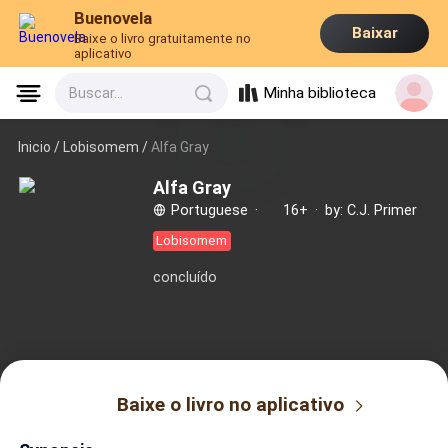
Buenovela
Baixar
Baixe o livro gratuitamente no
aplicativo
Minha biblioteca
Buscar...
Inicio /
Lobisomem
/
Alfa Gray
Alfa Gray
Portuguese
·
16+
·
by: C.J. Primer
Lobisomem
concluído
Baixe o livro no aplicativo