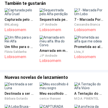
trabalhávamos juntos e dávamos apoio um ao outro.
También te gustarán
Todas as alcateias se uniram pela necessidade de
nos proteger da crescente Alcateia de Sombras, mas
Capturada pelo Alfa Cruel
Sequestrada pelo Alfa-perdição
7 - Marcada Por Um Lobo
a cooperação realmente deu certo, e nosso pequeno
BNLabaig
J.P Andrade
Cassandra Branca
cantinho não era mais tão pequeno. Com o afluxo da
Lobisomem
Lobisomem
Lobisomem
população, vieram mais oportunidades, e o lugar se
construiu muito rápido. Em nossos territórios, agora
temos uma cervejaria de sucesso, loja de ski e
Um filho para o Rei Alfa
Prometida ao alfa que me odeia
Amarrada em meu alfa. Ilha do Corvo.
inúmeros negócios. O turismo na periferia traz muito
Flávia Saldanha
Lívia_V
J.P Andrade
Lobisomem
Lobisomem
dinheiro, e nós somos capazes de manter essa área
Lobisomem
turística separada do resto do território da alcateia
para que não tragamos selvagens para dentro do
Nuevas novelas de lanzamiento
território. Formamos uma aliança para sobreviver,
mas agora estamos prosperando.
Destinada a ser Luna
Meu escolhido é meu sogro
A Tentação do Alfa Viúvo
Como nossa aliança é composta por seis alcateias,
Bárbara Gotardo
cerice thanawi
M.D.A. PIMENTEL
algumas pessoas, brincando, começaram a se referir
ao coletivo como a "alcateia de seis" e o nome ficou.