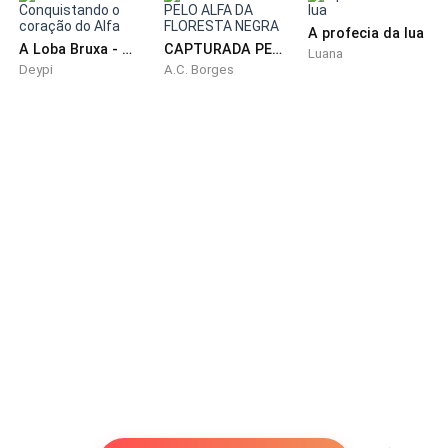
Mesmo que nos chamemos de alcateia de seis e
A profecia da lua
A Loba Bruxa - Conquistando o coração do Alfa
CAPTURADA PELO ALFA DA FLORESTA NEGRA
nossos interesses estejam alinhados, permanecemos
Luana
Deypi
A.C. Borges
seis alcateias muito separadas, cada uma com seu
próprio alfa. Cada um de nós vive em nossos próprios
territórios e tem nossos próprios modos de vida. Os
seis alfas formam uma espécie de conselho quando
tratam de assuntos que afetam os territórios como
um todo e sua segurança, e o grupo de seis tem um
esquadrão de segurança coletiva. O esquadrão é
composto pelos melhores lutadores de cada uma das
seis alcateias e trata de tudo, desde grandes
ameaças até rotineiras patrulhas de fronteira. A partir
do momento que o esquadrão foi formado, eu sabia
que queria fazer parte disso. Eu tinha que fazer parte
disso.
Nunca fui uma ótima aluna. Enquanto minha irmã