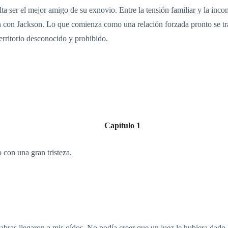
ta ser el mejor amigo de su exnovio. Entre la tensión familiar y la inc
ón con Jackson. Lo que comienza como una relación forzada pronto se t
territorio desconocido y prohibido.
Capítulo 1
 con una gran tristeza.
abras llegaron a mis oídos. No podía creer que un juez le hubiera dado