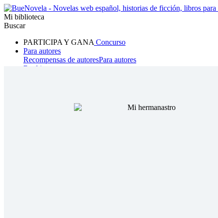
Mi biblioteca
Buscar
PARTICIPA Y GANA
Concurso
Para autores
Recompensas de autores
Para autores
Ranking
Navegar
Novelas
Cuentos Cortos
Todos
Romance
Hombre lobo
Mafia
Sistema
Fantasía
Urbano
LG