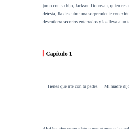
junto con su hijo, Jackson Donovan, quien resul
detesta, Jia descubre una sorprendente conexi
desentierra secretos enterrados y los lleva a un 
Capítulo 1
—Tienes que irte con tu padre. —Mi madre dijo
Abrí los ojos como plato y negué apenas las pal