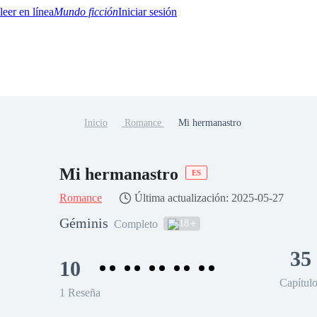
Mundo ficción
Iniciar sesión
Inicio
Romance
Mi hermanastro
BTQ+
YA/TEEN
Paranormal
Misterio/Thriller
Oriental
Juegos
Historia
MM
Mi hermanastro
ES
Romance
Última actualización: 2025-05-27
Géminis
18
Completo
35
10
Capítul
1 Reseña