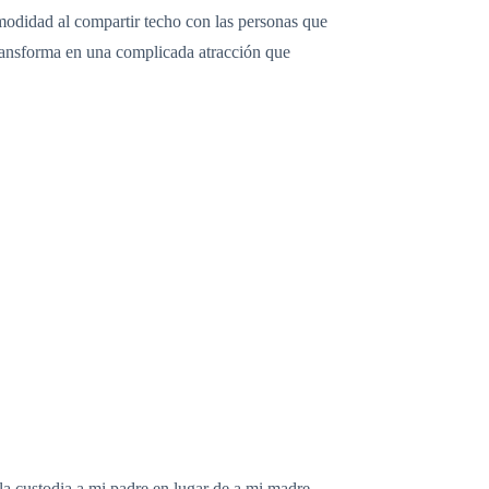
omodidad al compartir techo con las personas que
ransforma en una complicada atracción que
 la custodia a mi padre en lugar de a mi madre.