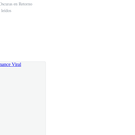
ue hubiera preferido tal vez trabajar y ahorrarme
Oscuras en Retorno
 leídos
 fue así y mi mamá tuvo que llorar sin consuelo
vivir con él y con la que ahora fuera su esposa. La
asa que había comprado para ella era mucho más
ánto resentimiento albergaba hacia ella. Era difícil
paso dentro de esa casa se sentía como una traición a