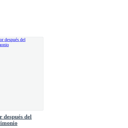
raré la manera de estar cerca, de seguir siendo parte
ío de vivir bajo el mismo techo que mi padre, y la
 después del
imonio