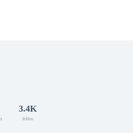
 Romance
Sci-Fi
Guerra
Otros
3.4K
os
leídos