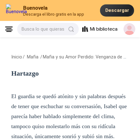
Buenovela
Descargar
Descarga el libro gratis en la app
Mi biblioteca
Busca lo que quieras
Inicio
/
Mafia
/
Mafia y su Amor Perdido: Venganza de una Madre Traicionada.
Hartazgo
El guardia se quedó atónito y sin palabras después
de tener que eschuchar su conversasión, Isabel que
parecía haber hablado simplemente del clima,
tampoco quiso molestarlo más con su ridícula
situación, únicamente sonrió y subió sin más.