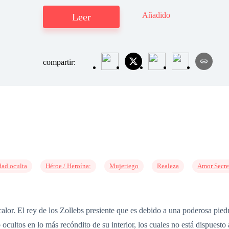
Añadido
Leer
compartir:
dad oculta
Héroe / Heroína:
Mujeriego
Realeza
Amor Secre
alor. El rey de los Zollebs presiente que es debido a una poderosa pied
cultos en lo más recóndito de su interior, los cuales no está dispuesto