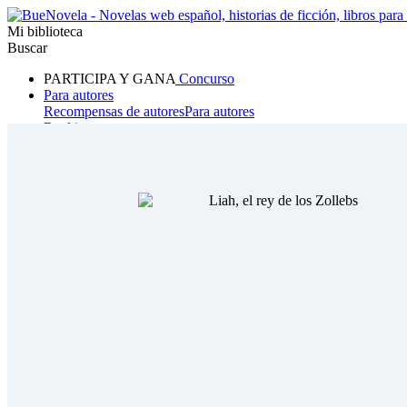
Mi biblioteca
Buscar
PARTICIPA Y GANA
Concurso
Para autores
Recompensas de autores
Para autores
Ranking
Navegar
Novelas
Cuentos Cortos
Todos
Romance
Hombre lobo
Mafia
Sistema
Fantasía
Urbano
LG