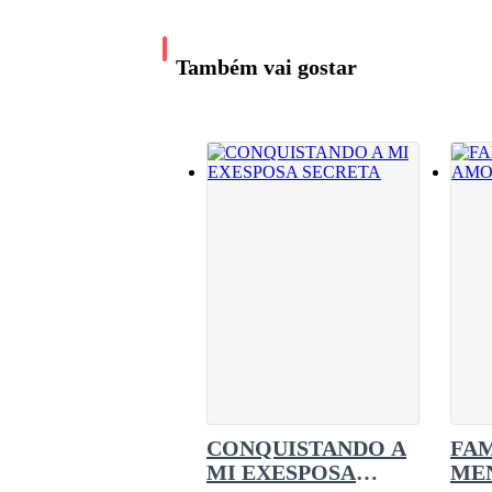
instante. Entonces siente que pierde las fuerz
la superficie.Ryan tiene que sostenerlo para
Los tres sujetos se le lanzan encima, dispuestos
fuerte. Wendy te necesita con todos tus caba
Também vai gostar
comprensión con firmeza.Y Liah no puede sent
él sería su heredero al trono.«Ryan tiene el c
En cuestión de segundos, los tipos empiezan a gr
—No me hagas daño, por favor —le ruega con 
Aquel pedido lo transporta al pasado, donde, en 
CONQUISTANDO A
FAM
MI EXESPOSA
ME