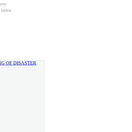
rres
 leídos