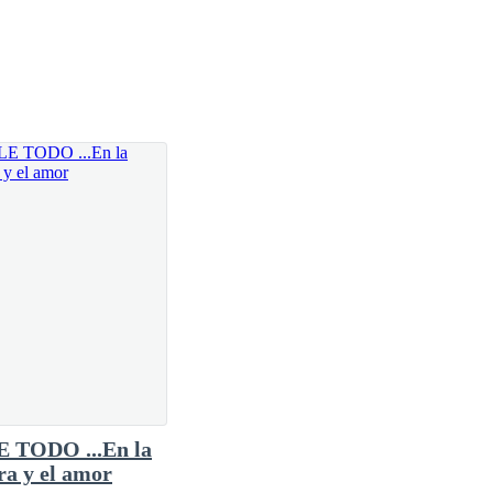
era como si él se desvaneciera y golpearan a la nada.
a, quien tiembla del miedo y lo observa con súplica.
r que le daría lo más preciado que posee.
 TODO ...En la
ra y el amor