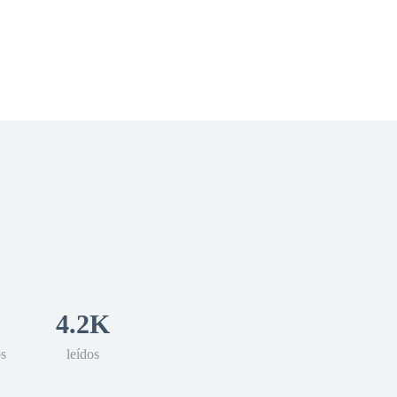
 Romance
Sci-Fi
Guerra
Otros
4.2K
os
leídos