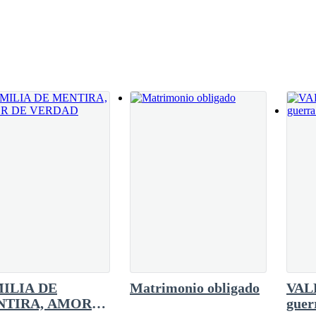
as y se tambalea mientras flota por encima de
 que no se desplome.—Abuelo, debes mantenerte
 a darle una tunda; no obstante, cada vez que le atinan un golpe, pareci
les —lo aconseja, con un tono que mezcla
irse más ufano de su nieto. Definitivamente,
arácter de un líder; es más fuerte y compuest
itar del dolor y caen uno a uno inconscientes. Liah se acerca a la chic
voz temblorosa.
un callejón similar y bajo la oscuridad de la noche, encontró a la muje
ILIA DE
Matrimonio obligado
VALE
NTIRA, AMOR
guer