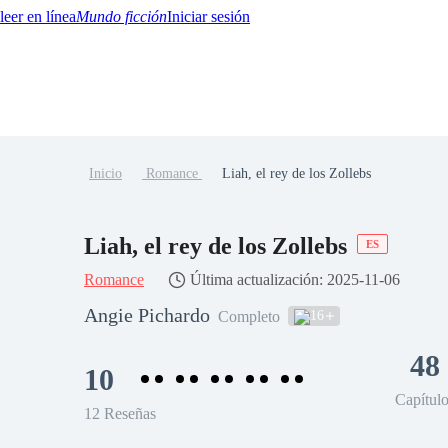
Mundo ficción
Iniciar sesión
Inicio
Romance
Liah, el rey de los Zollebs
BTQ+
YA/TEEN
Paranormal
Misterio/Thriller
Oriental
Juegos
Historia
MM
Liah, el rey de los Zollebs
ES
Romance
Última actualización: 2025-11-06
Angie Pichardo
16
Completo
48
10
Capítul
12 Reseñas