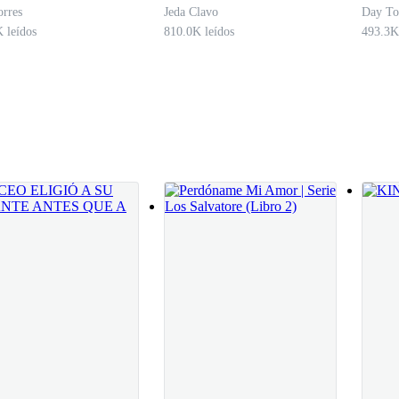
 VERDAD
rres
Jeda Clavo
Day To
 leídos
810.0K leídos
493.3K