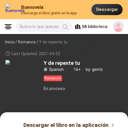
Buenovela
Descargar
Descarga el libro gratis en la app
Mi biblioteca
Busca lo que quieras
Inicio /
Romance
/
Y de repente tu
Last Updated: 2021-04-23
Y de repente tu
Spanish
·
16+
·
by: gem's
Romance
En proceso
Descargar el libro en la aplicación