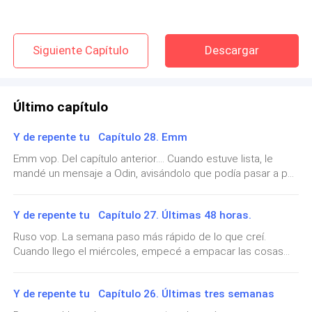
Siguiente Capítulo
Descargar
Último capítulo
Y de repente tu Capítulo 28. Emm
Emm vop. Del capítulo anterior…. Cuando estuve lista, le
mandé un mensaje a Odin, avisándolo que podía pasar a por
mi cuando el quisiera. No tardo en llegar a buscarme. Me
sentía guapa y sexy con el outfit que había escogido.
Y de repente tu Capítulo 27. Últimas 48 horas.
Cuando Odin llegó, nos fuimos a su coche. Nos pusimos al
día de todo lo que había pasado. Me contó que les fue muy
Ruso vop. La semana paso más rápido de lo que creí.
bien en el viaje que les organicé. Estaba feliz por ellos, y a
Cuando llego el miércoles, empecé a empacar las cosas
Diana se la veía feliz. Pasaron unos 45 minutos cuando nos
necesarias que me tenía de llevar. Tenían de venir a por las
juntamos todos. Nos íbamos a divertir a una discoteca que
cajas el jueves, para que el sábado cuando llegara
habían abierto hacia relativamente poco tiempo. Cuando
Y de repente tu Capítulo 26. Últimas tres semanas
estuviese todo ahí. Terminé de bajar las cajas, y me fui a
Desplegar
llegamos, fuimos a una de las mesas vip y pedimos las
duchar, estaba solo en casa, no tenía responsabilidades