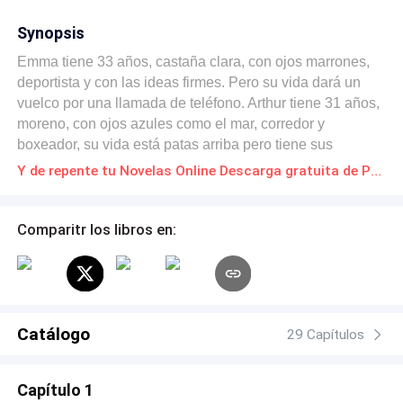
Synopsis
Emma tiene 33 años, castaña clara, con ojos marrones,
deportista y con las ideas firmes. Pero su vida dará un
vuelco por una llamada de teléfono. Arthur tiene 31 años,
moreno, con ojos azules como el mar, corredor y
boxeador, su vida está patas arriba pero tiene sus
objetivos claros. Ella es española, él ruso. Hacía más de
Y de repente tu Novelas Online Descarga gratuita de PDF
10 años que no se veían ni sabían nada el uno del otro.
Qué pasará cuando por causas del destino se
reencuentran? Lograrán reconocerse? Estarán sus vidas
Comparitr los libros en:
entrelazadas hasta el fin de sus días? Lograrán sus
objetivos o se quedarán por el camino?
Catálogo
29 Capítulos
Capítulo 1