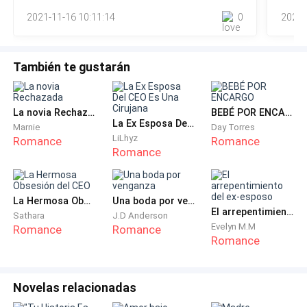
2021-11-16 10:11:14
0
2021-
También te gustarán
La novia Rechazada
BEBÉ POR ENCARGO
La Ex Esposa Del CEO Es Una Cirujana
Marnie
Day Torres
LiLhyz
Romance
Romance
Romance
La Hermosa Obsesión del CEO
Una boda por venganza
El arrepentimiento del ex-esposo
Sathara
J.D Anderson
Evelyn M.M
Romance
Romance
Romance
Novelas relacionadas