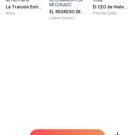
La Traición Entre Mi Esposo y Mi Hermana
El CEO de Hielo y la Mujer que Juró Odiar
EL REGRESO DEL CEO: RECLAMADA POR MI CUÑADO
Ahsa
Priscila Ozilio
Liliana Gómez