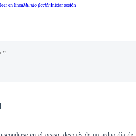
Mundo ficción
Iniciar sesión
o 11
BTQ+
YA/TEEN
Paranormal
Misterio/Thriller
Oriental
Juegos
Historia
MM
1
 esconderse en el ocaso, después de un arduo día de 