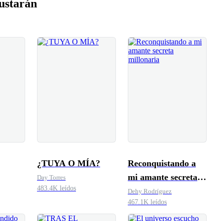
ustarán
¿TUYA O MÍA?
Reconquistando a
mi amante secreta
Day Torres
483.4K leídos
millonaria
Dehy Rodríguez
467.1K leídos