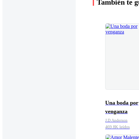
También te g
Una boda por
venganza
J.D Anderson
469.8K leídos