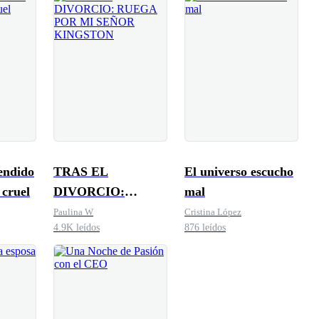
endido
TRAS EL
El universo escucho
 cruel
DIVORCIO:
mal
RUEGA POR MI
Paulina W
Cristina López
4.9K leídos
876 leídos
SEÑOR
KINGSTON