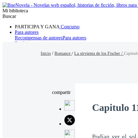
Mi biblioteca
Buscar
PARTICIPA Y GANA
Concurso
Para autores
Recompensas de autores
Para autores
Ranking
Navegar
Inicio
/
Romance
/
La sirvienta de los Fischer /
Capitul
Novelas
Cuentos Cortos
Todos
Romance
Hombre lobo
Mafia
Sistema
Fantasía
Urbano
LG
compartir
Capitulo 1
Podían ver el sol