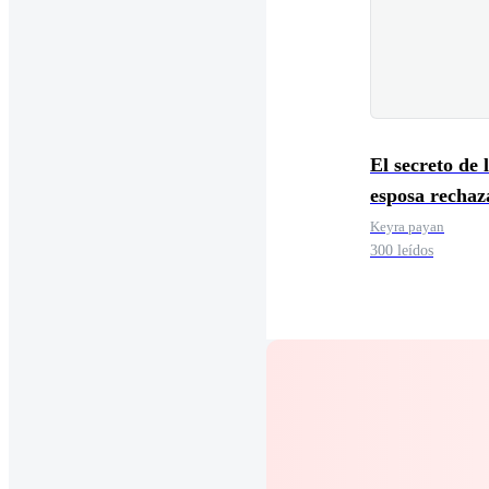
El secreto de 
esposa rechaz
Keyra payan
300 leídos