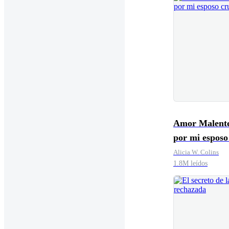
Amor Malent
por mi esposo
Alicia W. Colins
1.8M leídos