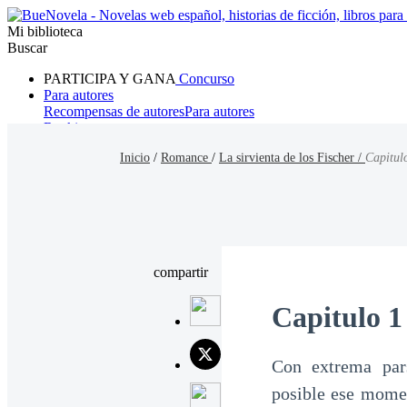
Mi biblioteca
Buscar
PARTICIPA Y GANA
Concurso
Para autores
Recompensas de autores
Para autores
Ranking
Navegar
Inicio
/
Romance
/
La sirvienta de los Fischer /
Capitul
Novelas
Cuentos Cortos
Todos
Romance
Hombre lobo
Mafia
Sistema
Fantasía
Urbano
LG
compartir
Capitulo 1
Con extrema par
posible ese momen