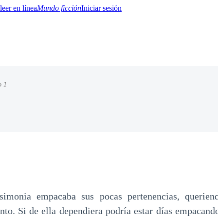
Mundo ficción
Iniciar sesión
o 1
BTQ+
YA/TEEN
Paranormal
Misterio/Thriller
Oriental
Juegos
Historia
MM
simonia empacaba sus pocas pertenencias, queriend
to. Si de ella dependiera podría estar días empacando