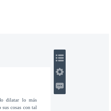
 Romance
Sci-Fi
Guerra
Otros
o dilatar lo más
 sus cosas con tal