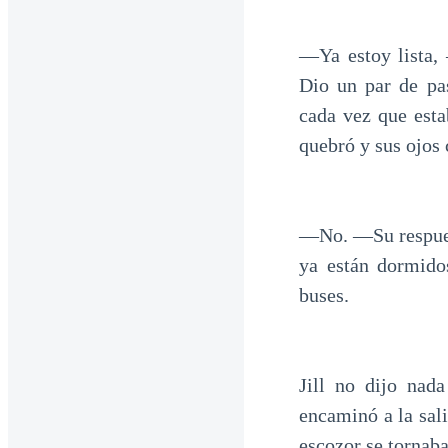
—Ya estoy lista, 
Dio un par de pas
cada vez que est
quebró y sus ojos 
—No. —Su respuest
ya están dormido
buses.
Jill no dijo nad
encaminó a la sal
escozor se tornab