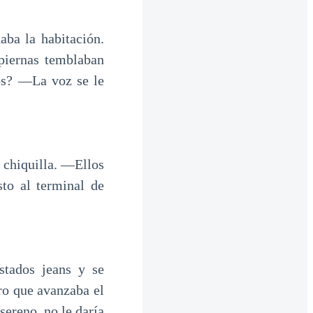
aba la habitación.
 piernas temblaban
os? —La voz se le
 chiquilla. —Ellos
to al terminal de
stados jeans y se
ro que avanzaba el
ereno, no le daría