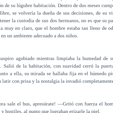
cón de su lúgubre habitación. Dentro de dos meses cumpl
 libre, se volvería la dueña de sus decisiones, de su v
 tener la custodia de sus dos hermanos, no es que su pa
nía muy en claro, que el hombre estaba tan lleno de od
r en un ambiente adecuado a dos niños.
suspiro agobiado mientras limpiaba la humedad de su
 Salió de la habitación, con suavidad cerró la puer
unto a ella, su mirada se hallaba fija en el húmedo p
latir con prisa y la nostalgia la invadió completament
a sale el bus, apresúrate! —Gritó con fuerza el hom
y hostiles, al punto que lograban erizarle la piel.