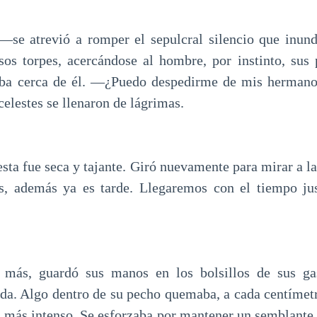
—se atrevió a romper el sepulcral silencio que inund
os torpes, acercándose al hombre, por instinto, sus
aba cerca de él. —¿Puedo despedirme de mis herman
celestes se llenaron de lágrimas.
a fue seca y tajante. Giró nuevamente para mirar a la
s, además ya es tarde. Llegaremos con el tiempo jus
a más, guardó sus manos en los bolsillos de sus ga
ida. Algo dentro de su pecho quemaba, a cada centímet
a más intenso. Se esforzaba por mantener un semblante s