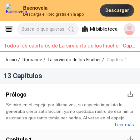
Buenovela
Descargar
Descarga el libro gratis en la app
Mi biblioteca
Busca lo que quieras
Todos los capítulos de La sirvienta de los Fischer: Capítulo 1 - Capítulo 10
Inicio /
Romance
/
La sirvienta de los Fischer /
Capítulo 1 - Capítulo 10
13 Capítulos
Prólogo
Se miró en el espejo por última vez, su aspecto impoluto le
generaba cierta satisfacción, ya no quedaba rastro de esa niñita
asustadiza que tanto temía ser herida. Al verse en el espejo
podía ver a una mujer, una mujer valiente que había podido
Leer más
superar todos los sin sabores de la vida. Ya estaba
completamente lista, luciendo el bonito vestido blanco veraniego
Capitulo 1