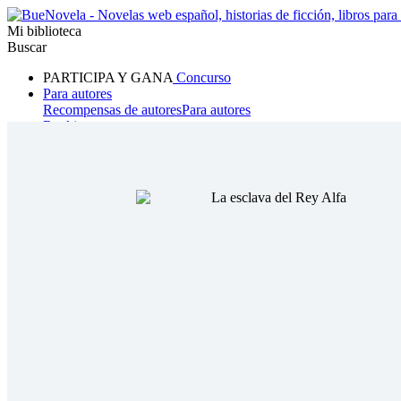
Mi biblioteca
Buscar
PARTICIPA Y GANA
Concurso
Para autores
Recompensas de autores
Para autores
Ranking
Navegar
Novelas
Cuentos Cortos
Todos
Romance
Hombre lobo
Mafia
Sistema
Fantasía
Urbano
LG