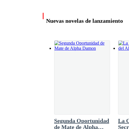
Nuevas novelas de lanzamiento
El contrato de Alfa
Taylor West
654.2K leídos
Segunda Oportunidad
La 
de Mate de Alpha
Secr