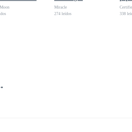
 Moon
Miracle
Certifi
ídos
274 leídos
338 leí