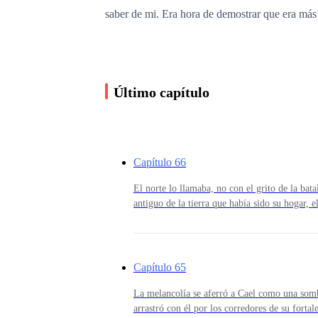
saber de mi. Era hora de demostrar que era más
Último capítulo
Capítulo 66
El norte lo llamaba, no con el grito de la bata
antiguo de la tierra que había sido su hogar, 
no habían logrado apagar. Cael se movía como
contenida, sus pasos ligeros sobre la alfombra
tensa, no por el miedo, sino por la cautela. N
esperanza de su reencuentro ardía con una int
Capítulo 65
que antes le traía el frío abrazo de la soleda
el aroma de la tierra húmeda, el dulzor de las
La melancolía se aferró a Cael como una somb
aún, un rastro apenas perceptible, pero incon
arrastró con él por los corredores de su fortal