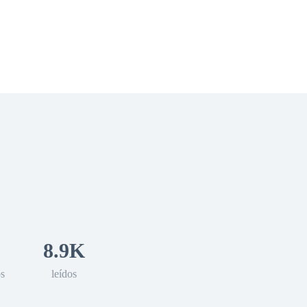
 Romance
Sci-Fi
Guerra
Otros
8.9K
os
leídos