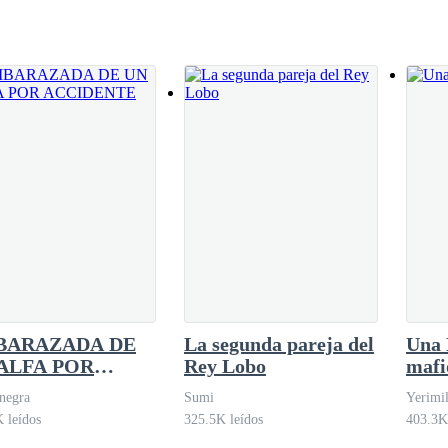
itaba, sus músculos tensos por el
ían sido un torbellino de emociones y
BARAZADA DE
La segunda pareja del
Una 
ALFA POR
Rey Lobo
mafi
CIDENTE
negra
Sumi
Yerimil
 leídos
325.5K leídos
403.3K