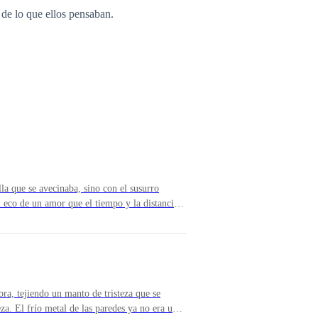
 de lo que ellos pensaban.
lla que se avecinaba, sino con el susurro
el eco de un amor que el tiempo y la distancia
 una sombra entre los árboles, su esencia
 de hojas secas. Cada fibra de su ser estaba
o podía permitirse dejar rastro, no ahora que la
ensidad casi dolorosa en su pecho.El viento,
d, ahora le susurraba promesas. Llevaba consigo
 últimas flores de otoño, y, más importante
ra, tejiendo un manto de tristeza que se
fundible, de Ava. Era un perfume que se había
eza. El frío metal de las paredes ya no era un