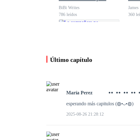
Damon
BiBi Writes
James
786 leídos
360 le
Último capítulo
María Perez
esperando más capitulos (⁠◍⁠•⁠ᴗ⁠•⁠◍⁠)
La compañera no
reclamada del Alfa
2025-08-26 21:28:12
Caroline Above Story
3.9K leídos