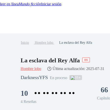
Mundo ficción
Iniciar sesión
Inicio
Hombre lobo
La esclava del Rey Alfa
BTQ+
YA/TEEN
Paranormal
Misterio/Thriller
Oriental
Juegos
Historia
MM
La esclava del Rey Alfa
ES
Hombre lobo
Última actualización: 2025-07-31
DarknessYFS
18
En proceso
66
10
Capítul
4 Reseñas