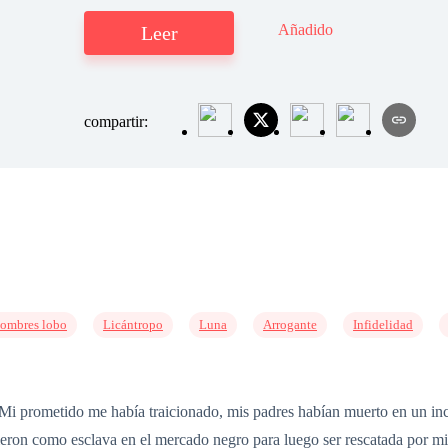
Añadido
Leer
compartir:
ombres lobo
Licántropo
Luna
Arrogante
Infidelidad
Mi prometido me había traicionado, mis padres habían muerto en un inc
ieron como esclava en el mercado negro para luego ser rescatada por m