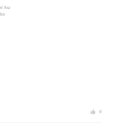
ed Asa
dos
0