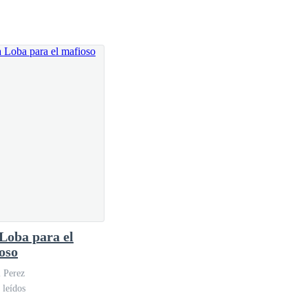
Loba para el
oso
 Perez
 leídos