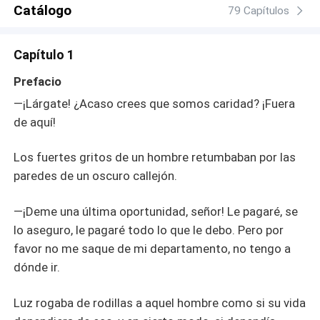
lo acompañe y lo complazca en todo lo que él desee. Ella
Catálogo
79 Capítulos
aceptará esa solicitud con miedo, porque siente que Nero
no solo es peligroso, siente que él la secuestrará y eso es
Capítulo 1
exactamente lo que pretende hacer. Ella lo conocerá
mejor hasta comprender completamente su mundo y él le
Prefacio
hará saber que su intención no era privarla de su libertad,
—¡Lárgate! ¿Acaso crees que somos caridad? ¡Fuera
sino conquistarla. ¿Qué hará la luz cuando Nero le
de aquí!
conceda permiso para volver a su mundo? ¿Se irá con el
chico del que siempre estuvo enamorada o aceptará ese
nuevo amor que le espera? ¿Perdonará a Nero por usar
Los fuertes gritos de un hombre retumbaban por las
su necesidad como abuso para ganarse su corazón?
paredes de un oscuro callejón.
—¡Deme una última oportunidad, señor! Le pagaré, se
lo aseguro, le pagaré todo lo que le debo. Pero por
favor no me saque de mi departamento, no tengo a
dónde ir.
Luz rogaba de rodillas a aquel hombre como si su vida