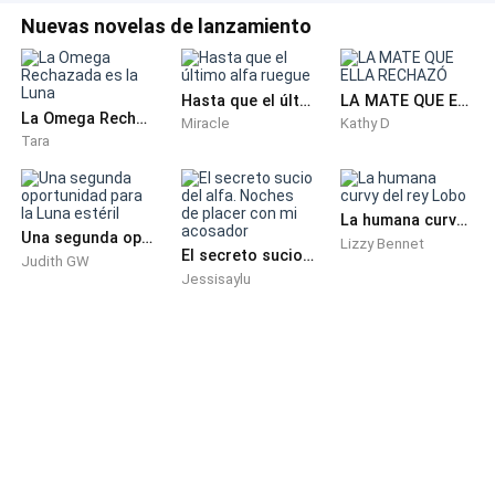
Luz fue cerrando los ojos, acurrucada, apoyada de
Nuevas novelas de lanzamiento
espaldas a aquella pared que pertenecía al edificio
donde alguna vez vivió un largo tiempo, y sin darse
Hasta que el último alfa ruegue
LA MATE QUE ELLA RECHAZÓ
cuenta, todo se volvió negro.
La Omega Rechazada es la Luna
Miracle
Kathy D
Tara
El sonido de unos pasos acercándose a ella retumbó
en su subconsciente, pero ni así se dispuso a abrir los
ojos. Que fuera lo que tuviera que ser y si tenía que
La humana curvy del rey Lobo
Una segunda oportunidad para la Luna estéril
Lizzy Bennet
morir, solo le facilitarían más el trabajo. Tampoco es
El secreto sucio del alfa. Noches de placer con mi acosador
Judith GW
que tuviera algo porque luchar.
Jessisaylu
Unos brazos fuertes y firmes la cargaron, el sonido de
aquella bolsa fue notado de inmediato, pero ni aun así,
el cansancio le permitió el dominio de su propio
cuerpo.
Pasos firmes fueron a dar hasta un auto, dejándola en