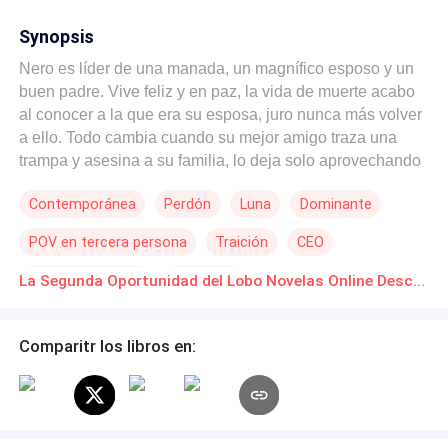
Synopsis
Nero es líder de una manada, un magnífico esposo y un
buen padre. Vive feliz y en paz, la vida de muerte acabo
al conocer a la que era su esposa, juro nunca más volver
a ello. Todo cambia cuando su mejor amigo traza una
trampa y asesina a su familia, lo deja solo aprovechando
el dolor que siente en aquél momento y roba su trono.
Contemporánea
Perdón
Luna
Dominante
Paso siglos buscando a su «mejor amigo» y juro nunca
volverse a enamorar. Sus pensamientos cambian al
POV en tercera persona
Traición
CEO
conocer a Luz, una joven chica universitaria, “humana” y
con un gran corazón esperando por ser llenado de amor.
Romance oscuro
Venganza
La Segunda Oportunidad del Lobo Novelas Online Descarga gratuita de PDF
Un corazón que llenará contra su voluntad, se obligará a
conquistarla y que ella lo ame, asumiendo que Luz es su
nueva pareja y no se equivoca. Luz es desalojada de su
Comparitr los libros en:
actual vivienda por no tener dinero suficiente para
cancelar la renta, aquella noche se encuentra Nero
donde el antiguo lobo siente una fuerte atracción por ella
y le ofrece un lugar donde hospedarse a cambio de que