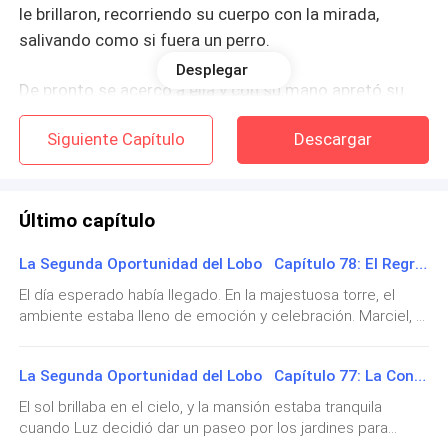
le brillaron, recorriendo su cuerpo con la mirada,
salivando como si fuera un perro.
Desplegar
De pronto se acercó a ella y con su mano apretó su
barbilla, levantando su mirada hacia él.
Siguiente Capítulo
Descargar
—Si quieres quedarte… ¿Por qué no me das algo a
cambio? Una noche por una noche… ¡Eh! ¿Qué te
parece?
Último capítulo
La Segunda Oportunidad del Lobo Capítulo 78: El Regreso del Alfa. Fin.
La muchacha lo vio confundida. No entendía a qué se
refería hasta que siguió su mirada hasta el escote de
El día esperado había llegado. En la majestuosa torre, el
ambiente estaba lleno de emoción y celebración. Marciel, el
la blusa directo a sus pechos.
joven hijo de Oliver y Penélope, se preparaba para su
graduación como aprendiz de Zacarías, el sabio anciano
—¡Ni muerta! ¡Viejo asqueroso, degenerado, viejo
La Segunda Oportunidad del Lobo Capítulo 77: La Confrontación Pacífica
que había sido su guía y mentor en el camino de la sabiduría
verde! —Gritó enfurecida—. ¡Eso es una falta de
y el conocimiento.La familia se reunió en el salón principal,
El sol brillaba en el cielo, y la mansión estaba tranquila
respeto…!
donde los retratos de sus ancestros miraban con orgullo la
cuando Luz decidió dar un paseo por los jardines para
escena. Nero y Luz estaban emocionados y orgullosos del