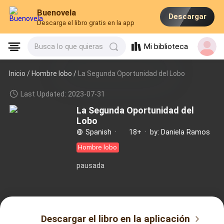
Buenovela
Descargar
Descarga el libro gratis en la app
Mi biblioteca
Busca lo que quieras
Inicio /
Hombre lobo
/
La Segunda Oportunidad del Lobo
Last Updated: 2023-07-31
La Segunda Oportunidad del
Lobo
Spanish
·
18+
·
by: Daniela Ramos
Hombre lobo
pausada
Descargar el libro en la aplicación