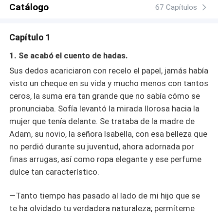
tendrá que decidir si es capaz de ayudarlo mientras
Catálogo
67 Capítulos
descubre el motivo que los separó y el oscuro secreto
que se esconde en el pasado sus padres y que volverá
Capítulo 1
su amor por Adam algo prohibido. ¿Perdonará y podrá
volver a amarlo? ¿Se aferrará al hombre que trastornó su
1. Se acabó el cuento de hadas.
vida o permitirá que alguien nuevo toque su corazón?
Sus dedos acariciaron con recelo el papel, jamás había
visto un cheque en su vida y mucho menos con tantos
ceros, la suma era tan grande que no sabía cómo se
pronunciaba. Sofía levantó la mirada llorosa hacia la
mujer que tenía delante. Se trataba de la madre de
Adam, su novio, la señora Isabella, con esa belleza que
no perdió durante su juventud, ahora adornada por
finas arrugas, así como ropa elegante y ese perfume
dulce tan característico.
—Tanto tiempo has pasado al lado de mi hijo que se
te ha olvidado tu verdadera naturaleza; permíteme