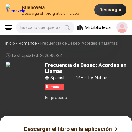
Buenovela
Descargar
Descarga el libro gratis en la app
Mi biblioteca
Busca lo que quieras
Inicio /
Romance
/
Frecuencia de Deseo: Acordes en Llamas
Last Updated: 2026-06-22
Frecuencia de Deseo: Acordes en
Llamas
Spanish
·
16+
·
by: Nahue
Romance
En proceso
Descargar el libro en la aplicación