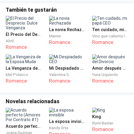
docena de jóvenes con chaquetas reflectantes y mochilas
cicatriz que le cruzaba la ceja derecha y las manos
impermeables descansaban sobre sofás desvencijados,
También te gustarán
tatuadas con ondas de frecuencia que parecían
esperando los turnos de entrega de documentos
confidenciales entre los rascacielos financieros.Al fondo
cobrar vida cuando manipulaba los faders.
del taller, ajustando los ra
La novia Rechazada
Ten cuidado, mi papá CEO
El Precio del Desprecio: Dulce Venganza
Dante era el arquitecto del caos. Si una canción
Marnie
Vino que calienta las flores
Abril
Romance
Romance
necesitaba un ritmo que golpeara el pecho como un
Romance
puñetazo, lo llamaban a él. Había crecido en la calle,
sampleando el sonido de los trenes y los gritos de la
ciudad, transformando el ruido en hits de platino.
La Venganza de la Esposa Muda
Mi Despiadado CEO
Amor después del Divorcio
Pero su reputación era un arma de doble filo: lo
Mel Polanco
Valentina S.
Yuna Izquierdo
Romance
Romance
Romance
llamaban "el genio intratable".
—Dante, apaga esa m... un segundo —gritó su
Novelas relacionadas
manager, entrando al estudio—. Tenemos un
problema de los grandes.
King
La esposa invisible
Rumi Baslan
Acuerdo perfecto (Amores Por Contrato #1)
Dante no se dio la vuelta. Sus dedos volaban sobre el
Kandy Orta
Romance
Joana Guzman