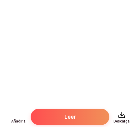
—Pues el sonido necesita dinero, y el dinero está en la
Fundación Cultural del Teatro Real. Han propuesto un
proyecto de intercambio. Una colaboración "Élite vs.
Calle". Quieren que produzcas el nuevo álbum de la
protegida de Julian Vane. Sí, la chica del violín de
cristal.
Dante se giró por fin. Sus ojos oscuros destellaron
con un desprecio absoluto.
—¿Esa muñeca de porcelana que toca canciones de
gente muerta? Ni de broma. Esa gente no sabe lo que
es el ritmo; solo saben contar tiempos en un
metrónomo de oro.
Leer
Añadir a
Descarga
—Vas a hacerlo, Dante. O el lunes embargan este
estudio. Tienes que ir mañana al conservatorio.