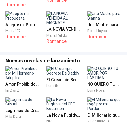
Romance
teclado MIDI, ajustando un sintetizador
Romance
distorsionado.
—Si es sobre la demanda por el sample del
Acepte mi Propuesta
Una Madre para Gianna
LA NOVIA VENDIDA AL MAGNATE
helicóptero, dile que lo grabé yo mismo. No es plagio.
Maquii27
Bella Hayes
Maria Pulido
Romance
Romance
Romance
—Es peor. El sello nos ha cortado el presupuesto para
el álbum de la gira. Dicen que tus últimas
producciones son "demasiado oscuras" para la radio.
Nuevas novelas de lanzamiento
Quieren que te limpies la imagen.
El Creampie Secreto De Daddy
Dante soltó una carcajada ronca, una vibración
Amor Prohibido por Mi Hermano Adoptivo
NO QUIERO TU AMOR POR LÁSTIMA
Luneth
profunda que parecía salir de sus pulmones
Iin Dwi Z
Luna Nova
cansados.
—¿Limpiarme? Yo no soy un producto de marketing,
Lágrimas de Cristal
La Novia Fugitiva del CEO Beaumont
El Millonario que rogó por mi Perdón
Leo. Soy el sonido.
Mila Dalvi
Niki
Valentina21R