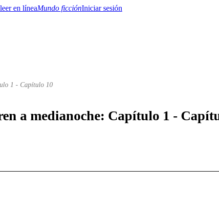
Mundo ficción
Iniciar sesión
ulo 1 - Capítulo 10
BTQ+
YA/TEEN
Paranormal
Misterio/Thriller
Oriental
Juegos
Historia
MM
tren a medianoche: Capítulo 1 - Capít