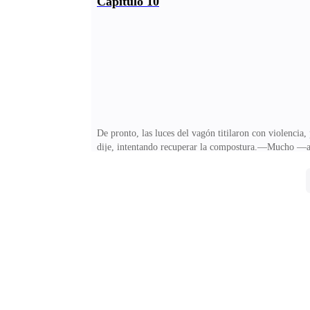
Capitulo 10
tren del día siguiente, la misma situación de la noche 
resonaron con un eco amortiguado por la neblina que s
De pronto, las luces del vagón titilaron con violenci
dije, intentando recuperar la compostura.—Mucho —asin
semejante a un limbo.—¿Llegaste a ver al anciano de 
mucho, la verdad, simplemente me dedicó una mirada 
trabaja en el tren y no nos lo dijo.Ella asintió, pensa
inquietante.Guardamos silencio por un instante. Ento