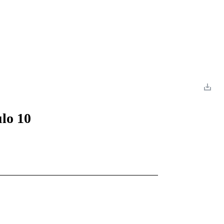
 Romance
Sci-Fi
Guerra
Otros
ulo 10