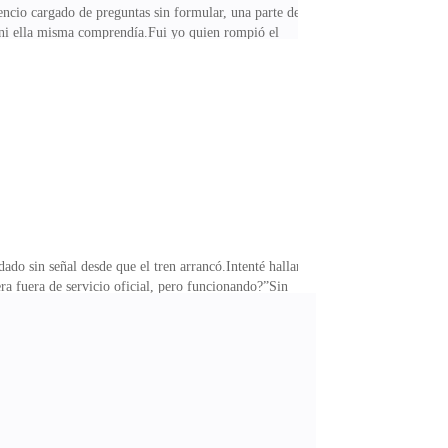
lencio cargado de preguntas sin formular, una parte de
e ni ella misma comprendía.Fui yo quien rompió el
o los ojos mientras observaba el vagón vacío. La
anciano sentado más atrás, pero nada más —sus
te, como si aquel lugar hubiese sido abandonado hace
ado sin señal desde que el tren arrancó.Intenté hallar
era fuera de servicio oficial, pero funcionando?”Sin
 —pregunté en voz baja, casi con un deje de humor
. Y no sé por qué tú estarías en él —añadió con una
uas.La miré de reojo y vi que esbozaba una sonrisa