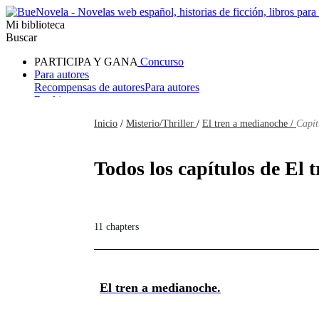
Mi biblioteca
Buscar
PARTICIPA Y GANA
Concurso
Para autores
Recompensas de autores
Para autores
Ranking
Navegar
Inicio
/
Misterio/Thriller
/
El tren a medianoche /
Capít
Novelas
Cuentos Cortos
Todos
Romance
Hombre lobo
Mafia
Sistema
Fantasía
Urbano
LG
Todos los capítulos de El 
11 chapters
El tren a medianoche.