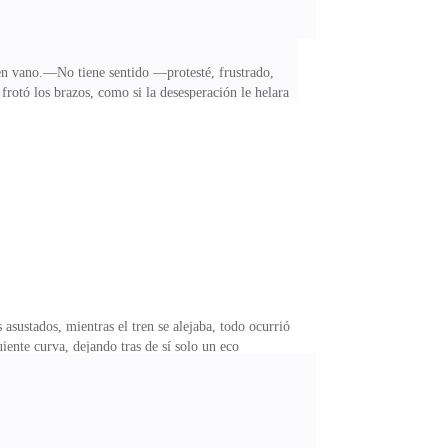
 en vano.—No tiene sentido —protesté, frustrado,
otó los brazos, como si la desesperación le helara
.Deslicé la mano por la superficie metálica, como
ntener la calma a pesar del creciente desasosiego—.
 nuestros pasos.El primer vagón que dejamos atrás se
asustados, mientras el tren se alejaba, todo ocurrió
iente curva, dejando tras de sí solo un eco
 no sabia a donde se dirigía.El frío de la noche me
 atrapada en ese tren sin saber a dónde iba?Respiré
luminadas solo por un par de farolas que