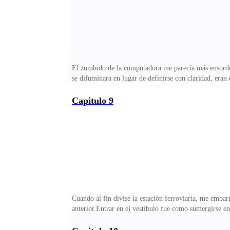
El zumbido de la computadora me parecía más ensordece
se difuminara en lugar de definirse con claridad, eran
ventanales donde mi reflejo se fundía con la negrura 
volvía una y otra vez al tren de la medianoche, al en
Capitulo 9
pantalla en blanco, preguntándome si todo lo que había
la realidad, si fue un sueño, había sido un sueño peli
Cuando al fin divisé la estación ferroviaria, me embar
anterior.Entrar en el vestíbulo fue como sumergirse en
estación y la misma soledad absoluta.Un par de máqu
segundos frente al panel digital de horarios, más por 