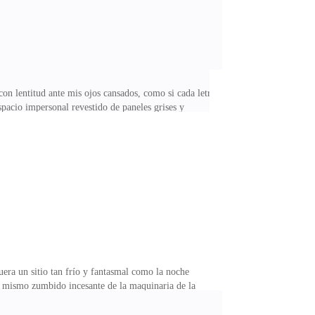
n lentitud ante mis ojos cansados, como si cada letra
spacio impersonal revestido de paneles grises y
hivo y cerré el editor.No podía concentrarme, mi mente
ín la noche anterior.Me quedé un momento mirando la
ejo de mi rostro pálido en el monitor me devolvieron a
uera un sitio tan frío y fantasmal como la noche
el mismo zumbido incesante de la maquinaria de la
A DE SERVICIO” en la pantalla.Me detuve unos
ueco hasta las 5:15 de la mañana, que era el primer