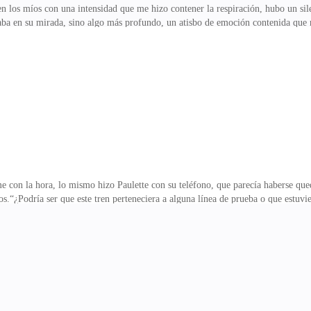
 en los míos con una intensidad que me hizo contener la respiración, hubo un si
ejaba en su mirada, sino algo más profundo, un atisbo de emoción contenida qu
rior del vagón.—¿Sabes cuántas personas viajan aquí? —pregunté, entrecerrand
 haciéndome sentir una extraña incomodidad.Ella negó con la cabeza.—Vi a un 
recorría el vagón igualmente con la mirada. La sensación de vacío era inquietan
cuerdo de la mirada del anciano me prod
e con la hora, lo mismo hizo Paulette con su teléfono, que parecía haberse qued
os.“¿Podría ser que este tren perteneciera a alguna línea de prueba o que estuvi
contraba ni la falta total de personal.—¿Te imaginas que estamos en un sueño?
eplicó Paulette, frunciendo ligeramente el ceño mientras cruzaba los brazos—
da como inquietante.Sus palabras me descolocaron un poco porque sonaron ambig
ndo, decidí no presion