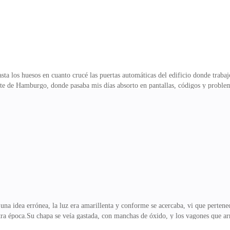
sta los huesos en cuanto crucé las puertas automáticas del edificio donde trab
rte de Hamburgo, donde pasaba mis días absorto en pantallas, códigos y problem
e, tal vez unos minutos más, la hora exacta se me escapaba, porque llevaba hora
 dos semanas que me habían asignado un turno especial, un “experimento” según
 llevado a aceptar sin protestar.“¿Qué diferencia había entre trabajar de día o
e humanidad en el aire, lo único que
una idea errónea, la luz era amarillenta y conforme se acercaba, vi que pertenec
tra época.Su chapa se veía gastada, con manchas de óxido, y los vagones que ar
miento.Las ruedas chirriaron contra los rieles y una ráfaga de viento frío me a