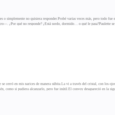
pes o simplemente no quisiera responder.Probé varias veces más, pero todo fue
ro—. ¿Por qué no responde? ¿Está sordo, dormido… o qué le pasa?Paulette se fr
 ceño con preocupación—. Pero no podremos forzar la puerta sin herramientas
tando calmarme.—Regresemos al vagón donde estábamos —propuse, intentando ma
uar si en verdad este tren hace alguna parada.Paulette asintió y volvimos sobre
ban raídos, las cortinas desgarradas col
 cerró en mis narices de manera súbita.La vi a través del cristal, con los ojos 
én, como si pudiera alcanzarlo, pero fue inútil.El convoy desapareció en la sigu
do y la respiración entrecortada.Paulette… se había quedado dentro del tren que
ero mi mente era un torbellino de preguntas y culpa.¿Cómo podía haberla dejado
nsación de que todo esto no había terminado.Las calles estaban casi a oscuras, i
ordándome que seguía siendo