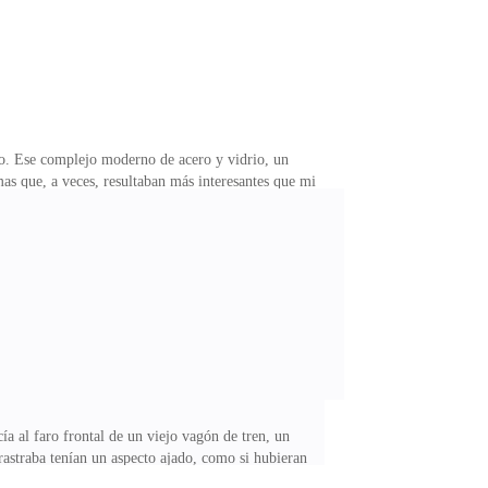
ajo. Ese complejo moderno de acero y vidrio, un
as que, a veces, resultaban más interesantes que mi
s mirando la pantalla con la mente en blanco y el
 mi jefe, para ajustar nuestros sistemas de seguridad
 de noche cuando se ha perdido todo sentido de
ía al faro frontal de un viejo vagón de tren, un
rastraba tenían un aspecto ajado, como si hubieran
zotó el rostro cuando la máquina se detuvo con un