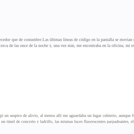
dor que de costumbre.Las últimas líneas de código en la pantalla se movían co
 cerca de las once de la noche y, una vez más, me encontraba en la oficina, mi e
exterior.Agotado, terminé de escribir un comentario en el código, guardé el arc
cuentro con Paulette y a la forma en que ella había desaparecido con mi malet
 vivido apenas unas horas antes había sido real, el olor a café rancio y el refl
groso.Había perd
gó un suspiro de alivio, al menos allí me aguardaba un lugar cubierto, aunque f
 un túnel de concreto y ladrillo, las mismas luces fluorescentes parpadeantes, 
inas de autoservicio se alzaban contra la pared, inertes, mostrando un “FUER
costumbre que por esperanza, ningún tren aparecía listado a esa hora, había un h