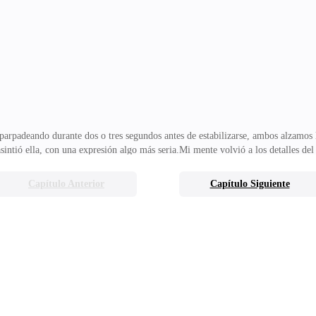
anterior.Me pregunté si esta vez sería igual, avancé hasta el andén número ocho,
e colaba incluso dentro de la estación
a, parpadeando durante dos o tres segundos antes de estabilizarse, ambos alzam
tió ella, con una expresión algo más seria.Mi mente volvió a los detalles del 
nuevo? —pregunté con gran interés por saber más de él.—Sí —Paulette bajó la
enigmática y continuó hacia los vagones de adelante. Parece que él se monta
Capítulo Anterior
Capítulo Siguiente
tiva, y luego nuestros ojos se encontraron.Experimenté un cosquilleo en la base 
nces, con tono más casual, le dije.—Por cierto… ha