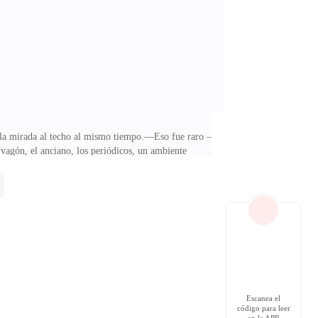
 el mismo al que fui la otra noche, mis pasos
os la mirada al techo al mismo tiempo.—Eso fue raro —
vagón, el anciano, los periódicos, un ambiente
 voz, como si temiera que la pudieran oír—. No dijo
 antes que nosotros.—Es extraño —musité—. Tal vez
de la nuca, esa misma familiaridad
Escanea el
código para leer