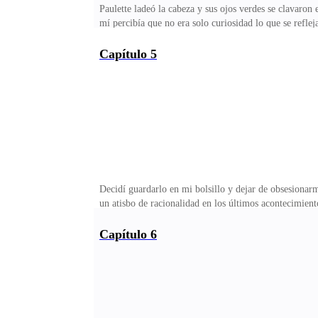
Paulette ladeó la cabeza y sus ojos verdes se clavaron
mí percibía que no era solo curiosidad lo que se refl
momento, tomando aire para observar de nuevo el inte
duda se instaló en mi mente como un eco persistente,
Capítulo 5
palabras se desvanecieron en el aire helado mientras 
mucho tiempo—. Este lugar está… casi desierto.El re
Decidí guardarlo en mi bolsillo y dejar de obsesionarm
un atisbo de racionalidad en los últimos acontecimient
embargo, nada de eso explicaba el estado en que se en
macabro.—Si fuera un sueño, sería uno muy extraño —r
Capítulo 6
media sonrisa, como si la idea le resultara tan absur
triste, como si hubiese algo que no me estuviera conta