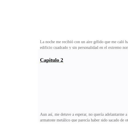
La noche me recibió con un aire gélido que me caló ha
edificio cuadrado y sin personalidad en el extremo no
propia vida.Eran cerca de las once y media de la noch
corazón aún más vacío de lo normal.Hacía poco más de
Capitulo 2
a altas horas de la noche. Mi estado de ánimo me había
pertenencia?”Respiré hondo, como buscando un poco d
Aun así, me detuve a esperar, no quería adelantarme a 
armatoste metálico que parecía haber sido sacado de o
sobrevivido a varias décadas de uso sin mayor manteni