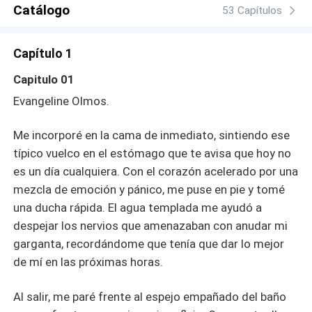
arrodillada, completamente sumisa ante su poder,
Catálogo
53 Capítulos
disfrutando de la maravillosa condena de pertenecerle.
Contenido sexual explícito +18
Capítulo 1
Capitulo 01
Evangeline Olmos.
Me incorporé en la cama de inmediato, sintiendo ese
típico vuelco en el estómago que te avisa que hoy no
es un día cualquiera. Con el corazón acelerado por una
mezcla de emoción y pánico, me puse en pie y tomé
una ducha rápida. El agua templada me ayudó a
despejar los nervios que amenazaban con anudar mi
garganta, recordándome que tenía que dar lo mejor
de mí en las próximas horas.
​Al salir, me paré frente al espejo empañado del baño