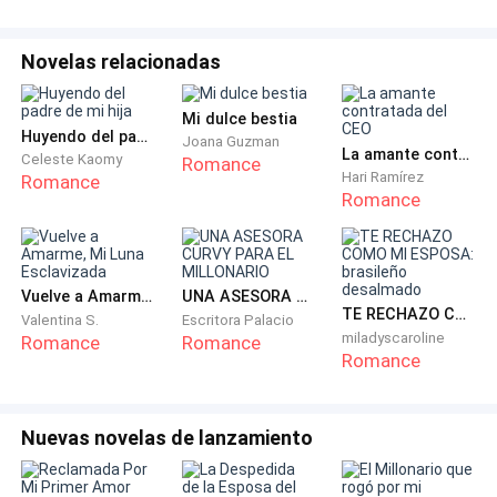
tengan un bonito día.
Novelas relacionadas
​Me despedí con un beso rápido, salí de la casa y
simplemente tomé un taxi que me llevó directo al
Mi dulce bestia
edificio.
Huyendo del padre de mi hija
Joana Guzman
La amante contratada del CEO
Celeste Kaomy
Romance
Hari Ramírez
​El trayecto pareció eterno, pero finalmente el vehículo
Romance
Romance
se detuvo frente a un imponente rascacielos de
cristal y acero que parecía arañar las nubes. Al entrar
al vestíbulo, la opulencia del lugar me abrumó por
completo. Me acerqué con pasos un tanto tímidos al
Vuelve a Amarme, Mi Luna Esclavizada
UNA ASESORA CURVY PARA EL MILLONARIO
TE RECHAZO COMO MI ESPOSA: brasileño desalmado
Valentina S.
Escritora Palacio
enorme mostrador de mármol de la entrada. La
miladyscaroline
Romance
Romance
recepcionista, una mujer de aspecto impecable y
Romance
cabello perfectamente recogido, desvió la mirada de
su pantalla y me observó de arriba abajo con
Nuevas novelas de lanzamiento
neutralidad.​—Buenos días —saludé, aclarando mi
garganta para que la voz no me temblara—. Vengo a