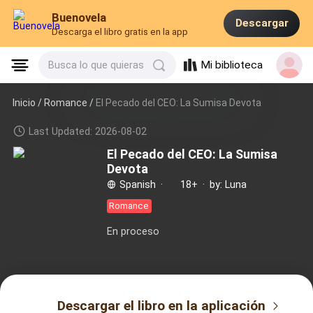
Buenovela
Descargar
Descarga el libro gratis en la app
Mi biblioteca
Busca lo que quieras
Inicio /
Romance
/
El Pecado del CEO: La Sumisa Devota
Last Updated: 2026-08-02
El Pecado del CEO: La Sumisa
Devota
Spanish
·
18+
·
by: Luna
Romance
En proceso
Descargar el libro en la aplicación