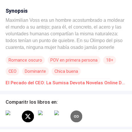
Synopsis
Maximilian Voss era un hombre acostumbrado a moldear
el mundo a su antojo; para él, el concreto, el acero y las
voluntades humanas compartían la misma naturaleza:
todos tenían un punto de quiebre. En su Olimpo del piso
cuarenta, ninguna mujer había osado jamás ponerle
límites, hasta que Evangeline Olmos cruzó el umbral de
Romance oscuro
POV en primera persona
18+
su corporación. Ella era la personificación de una pureza
que parecía no pertenecer a este siglo; una joven de
CEO
Dominante
Chica buena
veintiún años armada con una fe inquebrantable, faldas
recatadas y una inocencia tan translúcida como el cristal.
Relación en la Oficina
Desafío a las Expectativas
El Pecado del CEO: La Sumisa Devota Novelas Online Descarga gratuita de PDF
Pero donde el mundo veía un ángel digno de protección,
Diferencia de Edad
Maximilian vio la presa más fascinante de su vida. Su
objetivo se trazó con una claridad matemática desde el
Comparitr los libros en:
primer segundo: derribar los muros de su santidad,
forzarla a pecar y quemar su rectitud en el fuego de una
lujuria que ella jamás imaginó experimentar. No
descansaría hasta despojarla de sus rezos y verla