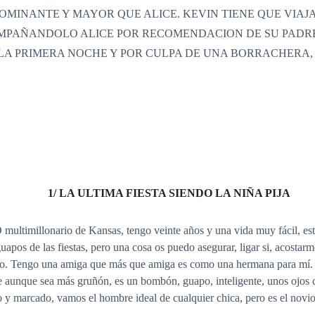
MINANTE Y MAYOR QUE ALICE. KEVIN TIENE QUE VIAJA
PAÑANDOLO ALICE POR RECOMENDACION DE SU PADRE.
 LA PRIMERA NOCHE Y POR CULPA DE UNA BORRACHERA,
1/ LA ULTIMA FIESTA SIENDO LA NIÑA PIJA
ultimillonario de Kansas, tengo veinte años y una vida muy fácil, est
guapos de las fiestas, pero una cosa os puedo asegurar, ligar si, acosta
aro. Tengo una amiga que más que amiga es como una hermana para mí. 
 aunque sea más gruñón, es un bombón, guapo, inteligente, unos ojos co
 marcado, vamos el hombre ideal de cualquier chica, pero es el novio