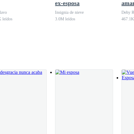
ex-esposa
aman
mill
iba a poner al día siguiente, falda de tubo, camisa blanca y chaqueta p
lavo
Insignia de nieve
Dehy R
día estaria muy cerca de Kevin y eso me hacía sentirme mal, ya que m
 leídos
3.0M leídos
467.1K
acia.