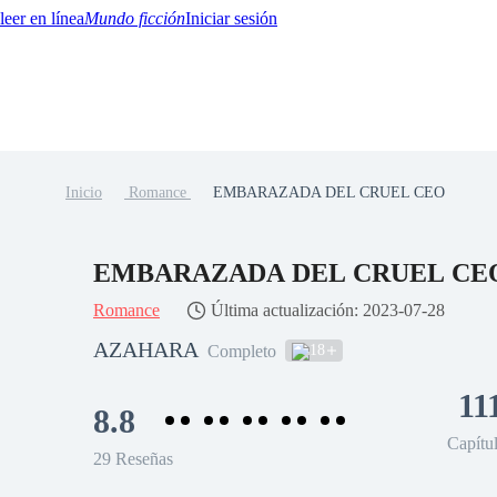
Mundo ficción
Iniciar sesión
Inicio
Romance
EMBARAZADA DEL CRUEL CEO
BTQ+
YA/TEEN
Paranormal
Misterio/Thriller
Oriental
Juegos
Historia
MM
EMBARAZADA DEL CRUEL CE
Romance
Última actualización: 2023-07-28
AZAHARA
18
Completo
11
8.8
Capítu
29 Reseñas