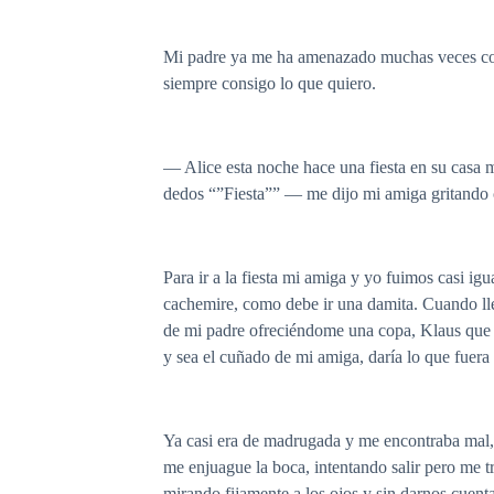
Mi padre ya me ha amenazado muchas veces con 
siempre consigo lo que quiero.
— Alice esta noche hace una fiesta en su casa 
dedos “”Fiesta”” — me dijo mi amiga gritando 
Para ir a la fiesta mi amiga y yo fuimos casi igu
cachemire, como debe ir una damita. Cuando lle
de mi padre ofreciéndome una copa, Klaus que a
y sea el cuñado de mi amiga, daría lo que fuera
Ya casi era de madrugada y me encontraba mal, 
me enjuague la boca, intentando salir pero me 
mirando fijamente a los ojos y sin darnos cuen