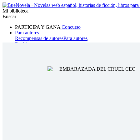
Mi biblioteca
Buscar
PARTICIPA Y GANA
Concurso
Para autores
Recompensas de autores
Para autores
Ranking
Navegar
Novelas
Cuentos Cortos
Todos
Romance
Hombre lobo
Mafia
Sistema
Fantasía
Urbano
LG