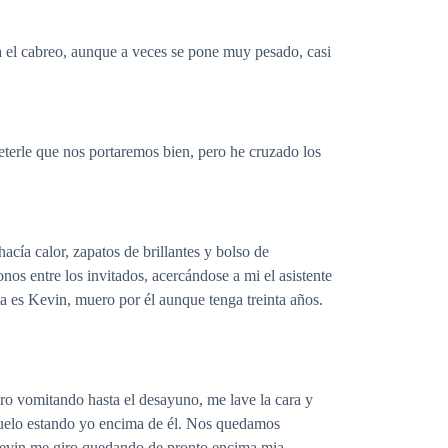
 el cabreo, aunque a veces se pone muy pesado, casi
terle que nos portaremos bien, pero he cruzado los
hacía calor, zapatos de brillantes y bolso de
s entre los invitados, acercándose a mi el asistente
a es Kevin, muero por él aunque tenga treinta años.
ro vomitando hasta el desayuno, me lave la cara y
 suelo estando yo encima de él. Nos quedamos
 Kevin me giro quedando de pronto encima mia,