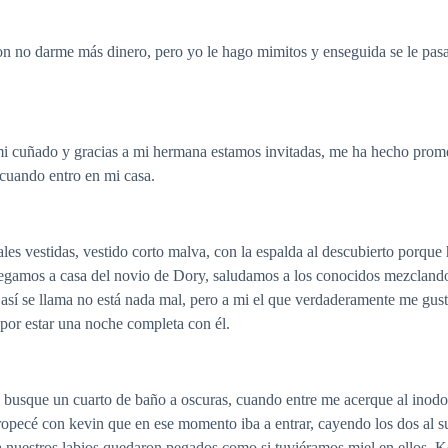
no darme más dinero, pero yo le hago mimitos y enseguida se le pasa
mi cuñado y gracias a mi hermana estamos invitadas, me ha hecho prome
cuando entro en mi casa.
ales vestidas, vestido corto malva, con la espalda al descubierto porque 
gamos a casa del novio de Dory, saludamos a los conocidos mezclandono
sí se llama no está nada mal, pero a mi el que verdaderamente me gust
 por estar una noche completa con él.
busque un cuarto de baño a oscuras, cuando entre me acerque al inodo
tropecé con kevin que en ese momento iba a entrar, cayendo los dos al
ta nuestros labios quedaron pegados como si tuviéramos miel en ellos,