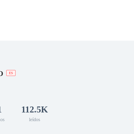
 Romance
Sci-Fi
Guerra
Otros
O
ES
1
112.5K
los
leídos