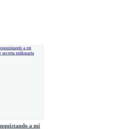
li a la calle, cogi un taxi dando al conductor la
 dije ronroneando
 protesté
nquistando a mi